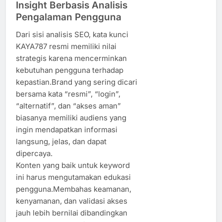
Insight Berbasis Analisis
Pengalaman Pengguna
Dari sisi analisis SEO, kata kunci
KAYA787 resmi memiliki nilai
strategis karena mencerminkan
kebutuhan pengguna terhadap
kepastian.Brand yang sering dicari
bersama kata “resmi”, “login”,
“alternatif”, dan “akses aman”
biasanya memiliki audiens yang
ingin mendapatkan informasi
langsung, jelas, dan dapat
dipercaya.
Konten yang baik untuk keyword
ini harus mengutamakan edukasi
pengguna.Membahas keamanan,
kenyamanan, dan validasi akses
jauh lebih bernilai dibandingkan