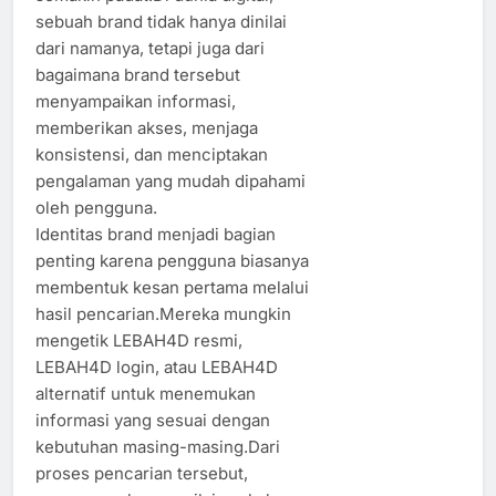
sebuah brand tidak hanya dinilai
dari namanya, tetapi juga dari
bagaimana brand tersebut
menyampaikan informasi,
memberikan akses, menjaga
konsistensi, dan menciptakan
pengalaman yang mudah dipahami
oleh pengguna.
Identitas brand menjadi bagian
penting karena pengguna biasanya
membentuk kesan pertama melalui
hasil pencarian.Mereka mungkin
mengetik LEBAH4D resmi,
LEBAH4D login, atau LEBAH4D
alternatif untuk menemukan
informasi yang sesuai dengan
kebutuhan masing-masing.Dari
proses pencarian tersebut,