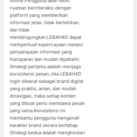
online.Pengguna akan lebih
nyaman berinteraksi dengan
platform yang memberikan
informasi jelas, tidak berlebihan,
dan tidak
membingungkan.LEBAH4D dapat
memperkuat kepercayaan melalui
penyampaian informasi yang
transparan dan mudah dipahami.
Strategi pertama adalah menjaga
konsistensi pesan.Jika LEBAH4D
ingin dikenal sebagai brand digital
yang praktis, aman, dan mudah
dinavigasi, maka setiap konten
yang dibuat perlu membawa pesan
yang sama.Konsistensi ini
membantu pengguna mengenali
karakter brand secara bertahap.
Strategi kedua adalah menghindari