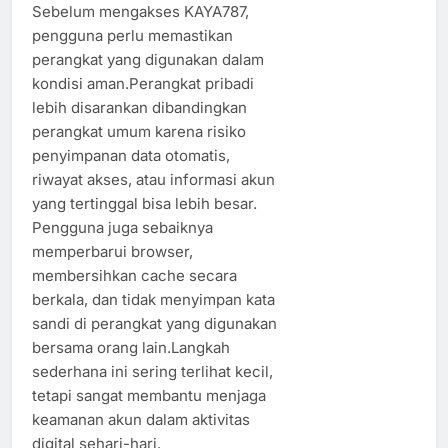
Sebelum mengakses KAYA787,
pengguna perlu memastikan
perangkat yang digunakan dalam
kondisi aman.Perangkat pribadi
lebih disarankan dibandingkan
perangkat umum karena risiko
penyimpanan data otomatis,
riwayat akses, atau informasi akun
yang tertinggal bisa lebih besar.
Pengguna juga sebaiknya
memperbarui browser,
membersihkan cache secara
berkala, dan tidak menyimpan kata
sandi di perangkat yang digunakan
bersama orang lain.Langkah
sederhana ini sering terlihat kecil,
tetapi sangat membantu menjaga
keamanan akun dalam aktivitas
digital sehari-hari.