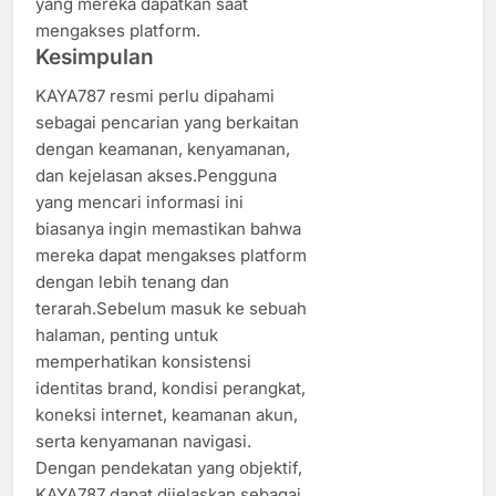
yang mereka dapatkan saat
mengakses platform.
Kesimpulan
KAYA787 resmi perlu dipahami
sebagai pencarian yang berkaitan
dengan keamanan, kenyamanan,
dan kejelasan akses.Pengguna
yang mencari informasi ini
biasanya ingin memastikan bahwa
mereka dapat mengakses platform
dengan lebih tenang dan
terarah.Sebelum masuk ke sebuah
halaman, penting untuk
memperhatikan konsistensi
identitas brand, kondisi perangkat,
koneksi internet, keamanan akun,
serta kenyamanan navigasi.
Dengan pendekatan yang objektif,
KAYA787 dapat dijelaskan sebagai