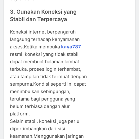
3. Gunakan Koneksi yang
Stabil dan Terpercaya
Koneksi internet berpengaruh
langsung terhadap kenyamanan
akses.Ketika membuka
kaya787
resmi, koneksi yang tidak stabil
dapat membuat halaman lambat
terbuka, proses login terhambat,
atau tampilan tidak termuat dengan
sempurna.Kondisi seperti ini dapat
menimbulkan kebingungan,
terutama bagi pengguna yang
belum terbiasa dengan alur
platform.
Selain stabil, koneksi juga perlu
dipertimbangkan dari sisi
keamanan.Menggunakan jaringan