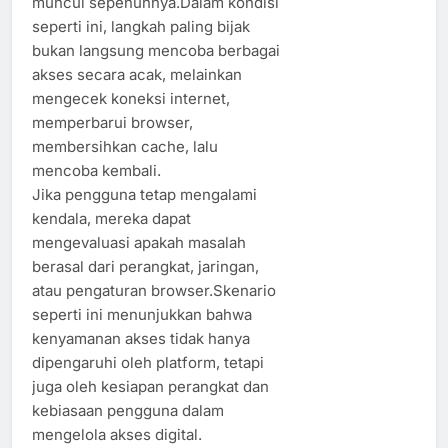
muncul sepenuhnya.Dalam kondisi
seperti ini, langkah paling bijak
bukan langsung mencoba berbagai
akses secara acak, melainkan
mengecek koneksi internet,
memperbarui browser,
membersihkan cache, lalu
mencoba kembali.
Jika pengguna tetap mengalami
kendala, mereka dapat
mengevaluasi apakah masalah
berasal dari perangkat, jaringan,
atau pengaturan browser.Skenario
seperti ini menunjukkan bahwa
kenyamanan akses tidak hanya
dipengaruhi oleh platform, tetapi
juga oleh kesiapan perangkat dan
kebiasaan pengguna dalam
mengelola akses digital.