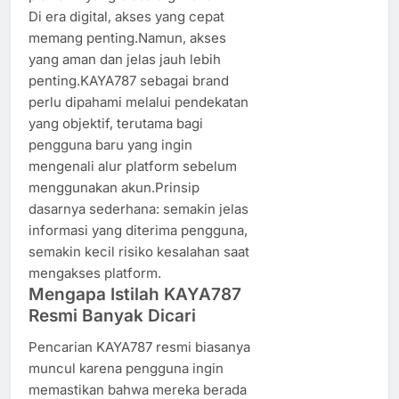
Di era digital, akses yang cepat
memang penting.Namun, akses
yang aman dan jelas jauh lebih
penting.KAYA787 sebagai brand
perlu dipahami melalui pendekatan
yang objektif, terutama bagi
pengguna baru yang ingin
mengenali alur platform sebelum
menggunakan akun.Prinsip
dasarnya sederhana: semakin jelas
informasi yang diterima pengguna,
semakin kecil risiko kesalahan saat
mengakses platform.
Mengapa Istilah KAYA787
Resmi Banyak Dicari
Pencarian KAYA787 resmi biasanya
muncul karena pengguna ingin
memastikan bahwa mereka berada