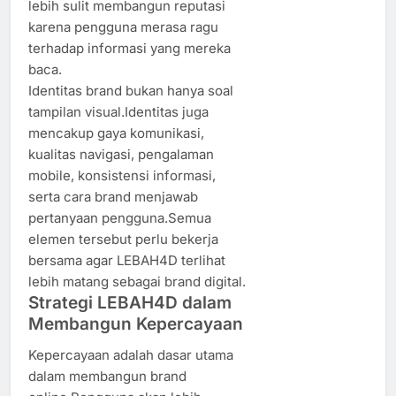
lebih sulit membangun reputasi
karena pengguna merasa ragu
terhadap informasi yang mereka
baca.
Identitas brand bukan hanya soal
tampilan visual.Identitas juga
mencakup gaya komunikasi,
kualitas navigasi, pengalaman
mobile, konsistensi informasi,
serta cara brand menjawab
pertanyaan pengguna.Semua
elemen tersebut perlu bekerja
bersama agar LEBAH4D terlihat
lebih matang sebagai brand digital.
Strategi LEBAH4D dalam
Membangun Kepercayaan
Kepercayaan adalah dasar utama
dalam membangun brand