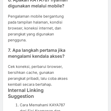
digunakan melalui mobile?
Pengalaman mobile bergantung
pada tampilan halaman, kondisi
browser, koneksi internet, dan
perangkat yang digunakan
pengguna.
7. Apa langkah pertama jika
mengalami kendala akses?
Cek koneksi, perbarui browser,
bersihkan cache, gunakan
perangkat pribadi, lalu coba akses
kembali secara bertahap.
Internal Linking
Suggestion
Cara Memahami KAYA787
dari Sisi Keamanan dan