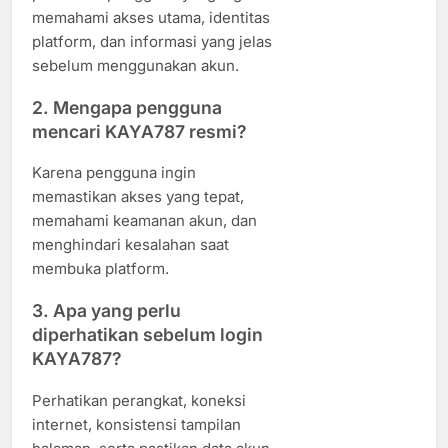
memahami akses utama, identitas
platform, dan informasi yang jelas
sebelum menggunakan akun.
2. Mengapa pengguna
mencari KAYA787 resmi?
Karena pengguna ingin
memastikan akses yang tepat,
memahami keamanan akun, dan
menghindari kesalahan saat
membuka platform.
3. Apa yang perlu
diperhatikan sebelum login
KAYA787?
Perhatikan perangkat, koneksi
internet, konsistensi tampilan