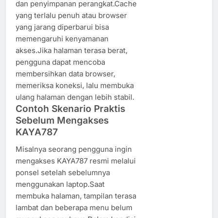
dan penyimpanan perangkat.Cache
yang terlalu penuh atau browser
yang jarang diperbarui bisa
memengaruhi kenyamanan
akses.Jika halaman terasa berat,
pengguna dapat mencoba
membersihkan data browser,
memeriksa koneksi, lalu membuka
ulang halaman dengan lebih stabil.
Contoh Skenario Praktis
Sebelum Mengakses
KAYA787
Misalnya seorang pengguna ingin
mengakses KAYA787 resmi melalui
ponsel setelah sebelumnya
menggunakan laptop.Saat
membuka halaman, tampilan terasa
lambat dan beberapa menu belum