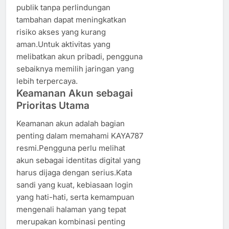
publik tanpa perlindungan
tambahan dapat meningkatkan
risiko akses yang kurang
aman.Untuk aktivitas yang
melibatkan akun pribadi, pengguna
sebaiknya memilih jaringan yang
lebih terpercaya.
Keamanan Akun sebagai
Prioritas Utama
Keamanan akun adalah bagian
penting dalam memahami KAYA787
resmi.Pengguna perlu melihat
akun sebagai identitas digital yang
harus dijaga dengan serius.Kata
sandi yang kuat, kebiasaan login
yang hati-hati, serta kemampuan
mengenali halaman yang tepat
merupakan kombinasi penting