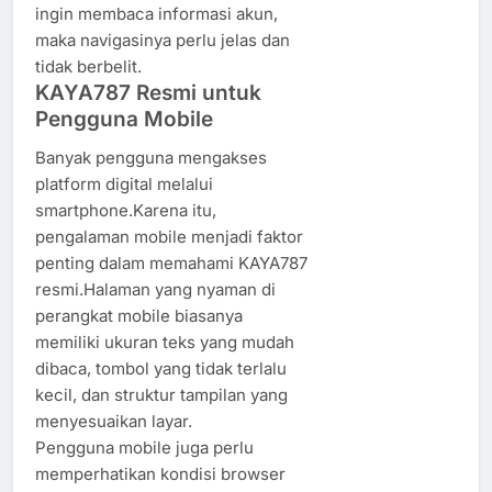
ingin membaca informasi akun,
maka navigasinya perlu jelas dan
tidak berbelit.
KAYA787 Resmi untuk
Pengguna Mobile
Banyak pengguna mengakses
platform digital melalui
smartphone.Karena itu,
pengalaman mobile menjadi faktor
penting dalam memahami KAYA787
resmi.Halaman yang nyaman di
perangkat mobile biasanya
memiliki ukuran teks yang mudah
dibaca, tombol yang tidak terlalu
kecil, dan struktur tampilan yang
menyesuaikan layar.
Pengguna mobile juga perlu
memperhatikan kondisi browser