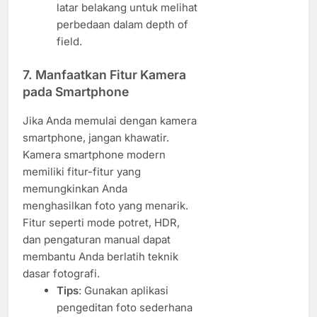
latar belakang untuk melihat
perbedaan dalam depth of
field.
7.
Manfaatkan Fitur Kamera
pada Smartphone
Jika Anda memulai dengan kamera
smartphone, jangan khawatir.
Kamera smartphone modern
memiliki fitur-fitur yang
memungkinkan Anda
menghasilkan foto yang menarik.
Fitur seperti mode potret, HDR,
dan pengaturan manual dapat
membantu Anda berlatih teknik
dasar fotografi.
Tips
: Gunakan aplikasi
pengeditan foto sederhana