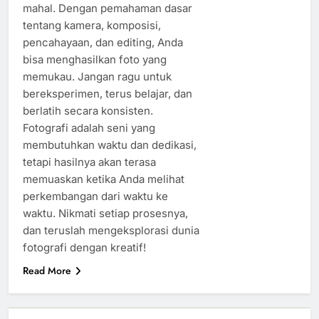
mahal. Dengan pemahaman dasar
tentang kamera, komposisi,
pencahayaan, dan editing, Anda
bisa menghasilkan foto yang
memukau. Jangan ragu untuk
bereksperimen, terus belajar, dan
berlatih secara konsisten.
Fotografi adalah seni yang
membutuhkan waktu dan dedikasi,
tetapi hasilnya akan terasa
memuaskan ketika Anda melihat
perkembangan dari waktu ke
waktu. Nikmati setiap prosesnya,
dan teruslah mengeksplorasi dunia
fotografi dengan kreatif!
Read More