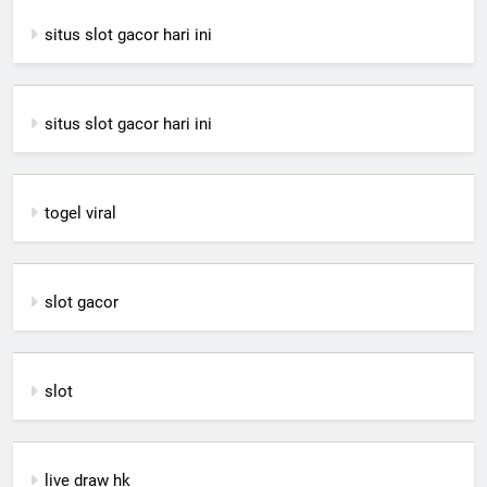
situs slot gacor hari ini
situs slot gacor hari ini
togel viral
slot gacor
slot
live draw hk