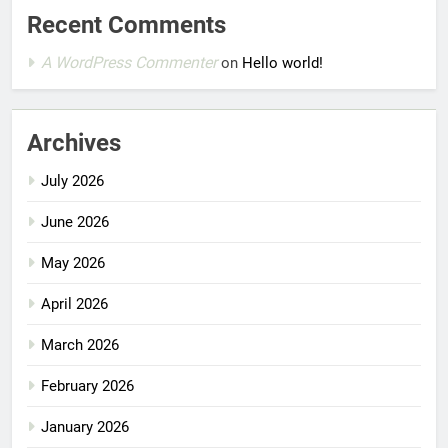
Recent Comments
A WordPress Commenter
on
Hello world!
Archives
July 2026
June 2026
May 2026
April 2026
March 2026
February 2026
January 2026