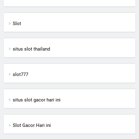
Slot
situs slot thailand
slot777
situs slot gacor hari ini
Slot Gacor Hari ini