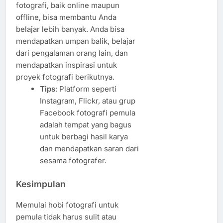
fotografi, baik online maupun
offline, bisa membantu Anda
belajar lebih banyak. Anda bisa
mendapatkan umpan balik, belajar
dari pengalaman orang lain, dan
mendapatkan inspirasi untuk
proyek fotografi berikutnya.
Tips
: Platform seperti
Instagram, Flickr, atau grup
Facebook fotografi pemula
adalah tempat yang bagus
untuk berbagi hasil karya
dan mendapatkan saran dari
sesama fotografer.
Kesimpulan
Memulai hobi fotografi untuk
pemula tidak harus sulit atau