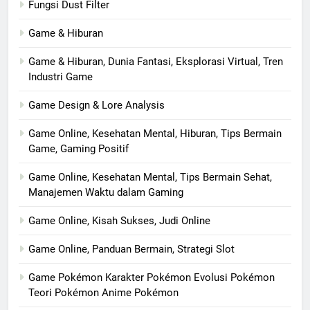
Fungsi Dust Filter
Game & Hiburan
Game & Hiburan, Dunia Fantasi, Eksplorasi Virtual, Tren
Industri Game
Game Design & Lore Analysis
Game Online, Kesehatan Mental, Hiburan, Tips Bermain
Game, Gaming Positif
Game Online, Kesehatan Mental, Tips Bermain Sehat,
Manajemen Waktu dalam Gaming
Game Online, Kisah Sukses, Judi Online
Game Online, Panduan Bermain, Strategi Slot
Game Pokémon Karakter Pokémon Evolusi Pokémon
Teori Pokémon Anime Pokémon