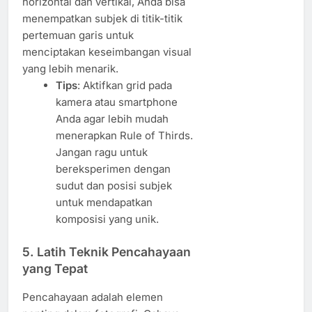
horizontal dan vertikal, Anda bisa
menempatkan subjek di titik-titik
pertemuan garis untuk
menciptakan keseimbangan visual
yang lebih menarik.
Tips
: Aktifkan grid pada
kamera atau smartphone
Anda agar lebih mudah
menerapkan Rule of Thirds.
Jangan ragu untuk
bereksperimen dengan
sudut dan posisi subjek
untuk mendapatkan
komposisi yang unik.
5.
Latih Teknik Pencahayaan
yang Tepat
Pencahayaan adalah elemen