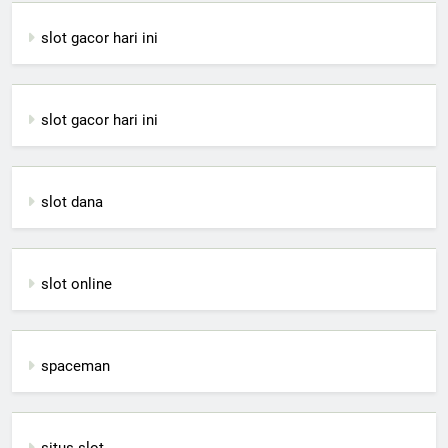
slot gacor hari ini
slot gacor hari ini
slot dana
slot online
spaceman
situs slot