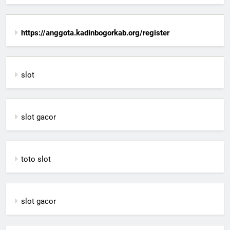
https://anggota.kadinbogorkab.org/register
slot
slot gacor
toto slot
slot gacor