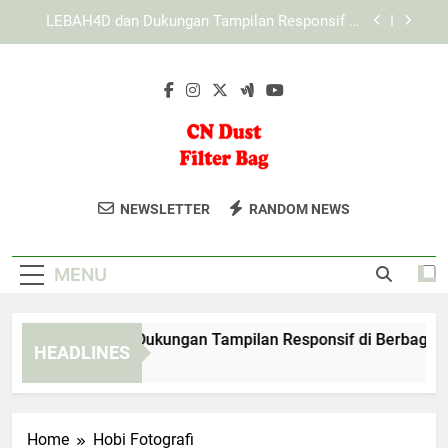
Skip
EDWINSLOT dengan Struktur Informasi yang Rapi
to
dan Informatif
content
LEBAH4D dengan Struktur Informasi yang Rapi
dan Informatif
EDWINSLOT dan Dukungan Tampilan Responsif di
Berbagai Layar
LEBAH4D dan Dukungan Tampilan Responsif di
Berbagai Layar
CN Dust Filter
Dapatkan Produk Filter Berkualitas
EDWINSLOT dengan Struktur Informasi yang Rapi
NEWSLETTER
RANDOM NEWS
dan Informatif
Bag
Untuk Industri Anda Dari CN Dust Filter
LEBAH4D dengan Struktur Informasi yang Rapi
Bag. Solusi Filtrasi Untuk Efisiensi
dan Informatif
MENU
Maksimal.
EDWINSLOT dan Dukungan Tampilan Responsif di Berbagai La
HEADLINES
 Weeks Ago
Home
Hobi Fotografi