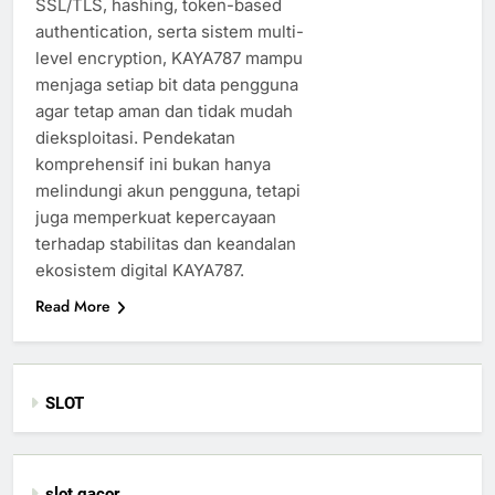
SSL/TLS, hashing, token-based
authentication, serta sistem multi-
level encryption, KAYA787 mampu
menjaga setiap bit data pengguna
agar tetap aman dan tidak mudah
dieksploitasi. Pendekatan
komprehensif ini bukan hanya
melindungi akun pengguna, tetapi
juga memperkuat kepercayaan
terhadap stabilitas dan keandalan
ekosistem digital KAYA787.
Read More
SLOT
slot gacor