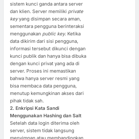
sistem kunci ganda antara server
dan klien. Server memiliki
private
key
yang disimpan secara aman,
sementara pengguna berinteraksi
menggunakan
public key
. Ketika
data dikirim dari sisi pengguna,
informasi tersebut dikunci dengan
kunci publik dan hanya bisa dibuka
dengan kunci privat yang ada di
server. Proses ini memastikan
bahwa hanya server resmi yang
bisa membaca data pengguna,
menutup kemungkinan akses dari
pihak tidak sah.
2. Enkripsi Kata Sandi
Menggunakan Hashing dan Salt
Setelah data login diterima oleh
server, sistem tidak langsung
menyimpan atau membandingkan