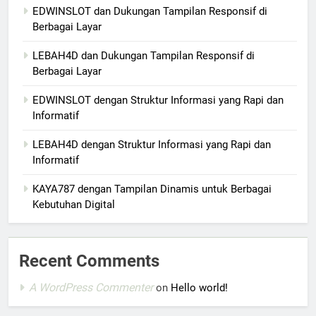
EDWINSLOT dan Dukungan Tampilan Responsif di
Berbagai Layar
LEBAH4D dan Dukungan Tampilan Responsif di
Berbagai Layar
EDWINSLOT dengan Struktur Informasi yang Rapi dan
Informatif
LEBAH4D dengan Struktur Informasi yang Rapi dan
Informatif
KAYA787 dengan Tampilan Dinamis untuk Berbagai
Kebutuhan Digital
Recent Comments
A WordPress Commenter
on
Hello world!