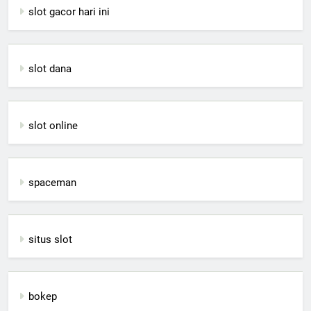
slot gacor hari ini
slot dana
slot online
spaceman
situs slot
bokep