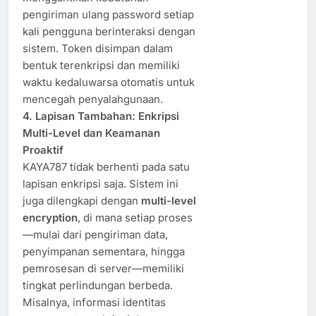
pengiriman ulang password setiap
kali pengguna berinteraksi dengan
sistem. Token disimpan dalam
bentuk terenkripsi dan memiliki
waktu kedaluwarsa otomatis untuk
mencegah penyalahgunaan.
4. Lapisan Tambahan: Enkripsi
Multi-Level dan Keamanan
Proaktif
KAYA787 tidak berhenti pada satu
lapisan enkripsi saja. Sistem ini
juga dilengkapi dengan
multi-level
encryption
, di mana setiap proses
—mulai dari pengiriman data,
penyimpanan sementara, hingga
pemrosesan di server—memiliki
tingkat perlindungan berbeda.
Misalnya, informasi identitas