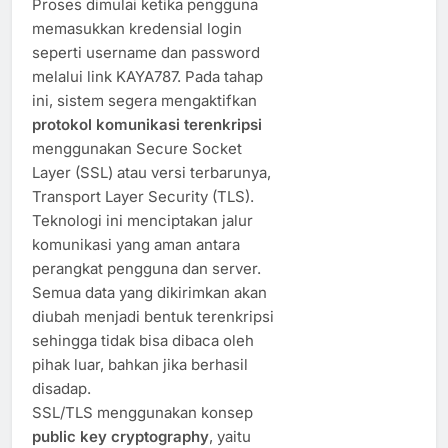
Proses dimulai ketika pengguna
memasukkan kredensial login
seperti username dan password
melalui link KAYA787. Pada tahap
ini, sistem segera mengaktifkan
protokol komunikasi terenkripsi
menggunakan Secure Socket
Layer (SSL) atau versi terbarunya,
Transport Layer Security (TLS).
Teknologi ini menciptakan jalur
komunikasi yang aman antara
perangkat pengguna dan server.
Semua data yang dikirimkan akan
diubah menjadi bentuk terenkripsi
sehingga tidak bisa dibaca oleh
pihak luar, bahkan jika berhasil
disadap.
SSL/TLS menggunakan konsep
public key cryptography
, yaitu