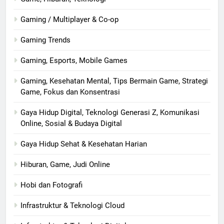
Gaming / Multiplayer & Co-op
Gaming Trends
Gaming, Esports, Mobile Games
Gaming, Kesehatan Mental, Tips Bermain Game, Strategi
Game, Fokus dan Konsentrasi
Gaya Hidup Digital, Teknologi Generasi Z, Komunikasi
Online, Sosial & Budaya Digital
Gaya Hidup Sehat & Kesehatan Harian
Hiburan, Game, Judi Online
Hobi dan Fotografi
Infrastruktur & Teknologi Cloud