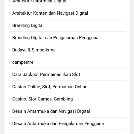
Arsitektur Informasi Digital
Arsitektur Konten dan Navigasi Digital
Branding Digital
Branding Digital dan Pengalaman Pengguna
Budaya & Simbolisme
campestre
Cara Jackpot Permainan Ikan Slot
Casino Online, Slot, Permainan Online
Casino, Slot Games, Gambling
Desain Antarmuka dan Navigasi Digital
Desain Antarmuka dan Pengalaman Pengguna