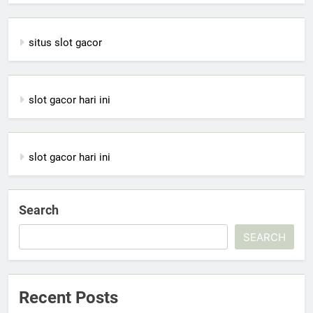
situs slot gacor
slot gacor hari ini
slot gacor hari ini
Search
SEARCH
Recent Posts