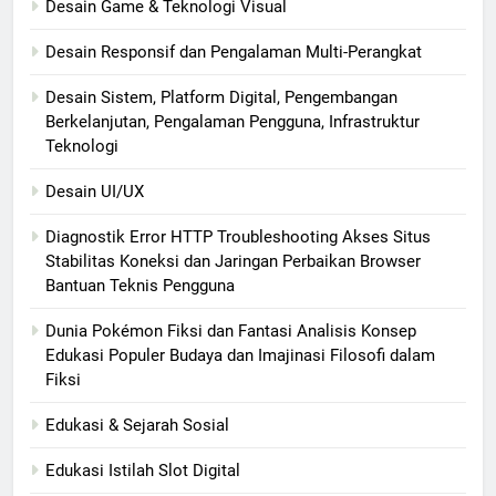
Desain Game & Teknologi Visual
Desain Responsif dan Pengalaman Multi-Perangkat
Desain Sistem, Platform Digital, Pengembangan
Berkelanjutan, Pengalaman Pengguna, Infrastruktur
Teknologi
Desain UI/UX
Diagnostik Error HTTP Troubleshooting Akses Situs
Stabilitas Koneksi dan Jaringan Perbaikan Browser
Bantuan Teknis Pengguna
Dunia Pokémon Fiksi dan Fantasi Analisis Konsep
Edukasi Populer Budaya dan Imajinasi Filosofi dalam
Fiksi
Edukasi & Sejarah Sosial
Edukasi Istilah Slot Digital