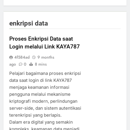
enkripsi data
Proses Enkripsi Data saat
Login melalui Link KAYA787
4f584ad
9 months
ago
0
8 mins
Pelajari bagaimana proses enkripsi
data saat login di link KAYA787
menjaga keamanan informasi
pengguna melalui mekanisme
kriptografi modern, perlindungan
server-side, dan sistem autentikasi
terenkripsi yang berlapis.
Dalam era digital yang semakin
kompleks, keamanan data menjadi