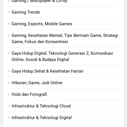
Gaming / Multiplayer & Co-op
Gaming Trends
Gaming, Esports, Mobile Games
Gaming, Kesehatan Mental, Tips Bermain Game, Strategi
Game, Fokus dan Konsentrasi
Gaya Hidup Digital, Teknologi Generasi Z, Komunikasi
Online, Sosial & Budaya Digital
Gaya Hidup Sehat & Kesehatan Harian
Hiburan, Game, Judi Online
Hobi dan Fotografi
Infrastruktur & Teknologi Cloud
Infrastruktur & Teknologi Digital