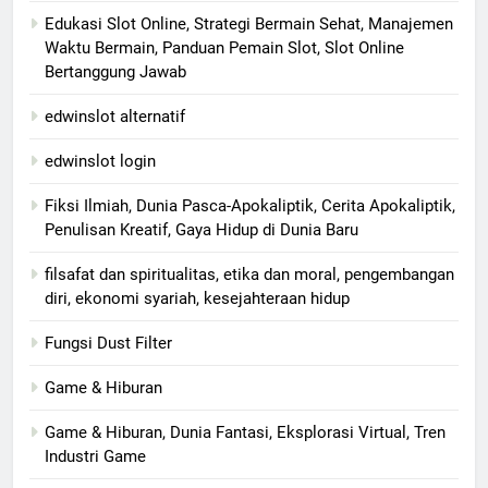
Edukasi Slot Online, Strategi Bermain Sehat, Manajemen
Waktu Bermain, Panduan Pemain Slot, Slot Online
Bertanggung Jawab
edwinslot alternatif
edwinslot login
Fiksi Ilmiah, Dunia Pasca-Apokaliptik, Cerita Apokaliptik,
Penulisan Kreatif, Gaya Hidup di Dunia Baru
filsafat dan spiritualitas, etika dan moral, pengembangan
diri, ekonomi syariah, kesejahteraan hidup
Fungsi Dust Filter
Game & Hiburan
Game & Hiburan, Dunia Fantasi, Eksplorasi Virtual, Tren
Industri Game