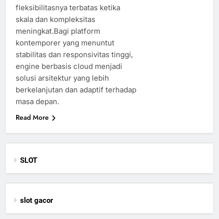
fleksibilitasnya terbatas ketika
skala dan kompleksitas
meningkat.Bagi platform
kontemporer yang menuntut
stabilitas dan responsivitas tinggi,
engine berbasis cloud menjadi
solusi arsitektur yang lebih
berkelanjutan dan adaptif terhadap
masa depan.
Read More
SLOT
slot gacor