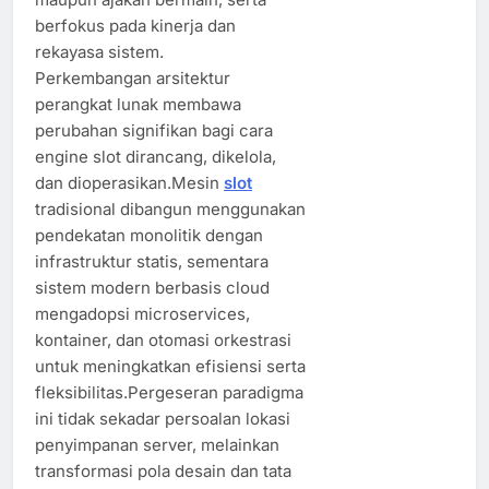
berfokus pada kinerja dan
rekayasa sistem.
Perkembangan arsitektur
perangkat lunak membawa
perubahan signifikan bagi cara
engine slot dirancang, dikelola,
dan dioperasikan.Mesin
slot
tradisional dibangun menggunakan
pendekatan monolitik dengan
infrastruktur statis, sementara
sistem modern berbasis cloud
mengadopsi microservices,
kontainer, dan otomasi orkestrasi
untuk meningkatkan efisiensi serta
fleksibilitas.Pergeseran paradigma
ini tidak sekadar persoalan lokasi
penyimpanan server, melainkan
transformasi pola desain dan tata