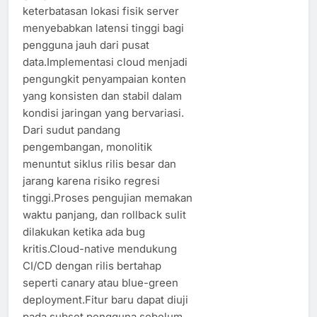
keterbatasan lokasi fisik server
menyebabkan latensi tinggi bagi
pengguna jauh dari pusat
data.Implementasi cloud menjadi
pengungkit penyampaian konten
yang konsisten dan stabil dalam
kondisi jaringan yang bervariasi.
Dari sudut pandang
pengembangan, monolitik
menuntut siklus rilis besar dan
jarang karena risiko regresi
tinggi.Proses pengujian memakan
waktu panjang, dan rollback sulit
dilakukan ketika ada bug
kritis.Cloud-native mendukung
CI/CD dengan rilis bertahap
seperti canary atau blue-green
deployment.Fitur baru dapat diuji
pada subset pengguna sebelum