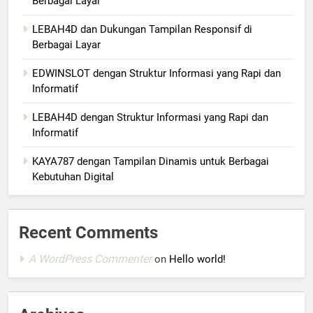
Berbagai Layar
LEBAH4D dan Dukungan Tampilan Responsif di
Berbagai Layar
EDWINSLOT dengan Struktur Informasi yang Rapi dan
Informatif
LEBAH4D dengan Struktur Informasi yang Rapi dan
Informatif
KAYA787 dengan Tampilan Dinamis untuk Berbagai
Kebutuhan Digital
Recent Comments
A WordPress Commenter
on
Hello world!