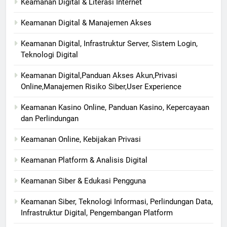
Keamanan Digital & Literasi Internet
Keamanan Digital & Manajemen Akses
Keamanan Digital, Infrastruktur Server, Sistem Login,
Teknologi Digital
Keamanan Digital,Panduan Akses Akun,Privasi
Online,Manajemen Risiko Siber,User Experience
Keamanan Kasino Online, Panduan Kasino, Kepercayaan
dan Perlindungan
Keamanan Online, Kebijakan Privasi
Keamanan Platform & Analisis Digital
Keamanan Siber & Edukasi Pengguna
Keamanan Siber, Teknologi Informasi, Perlindungan Data,
Infrastruktur Digital, Pengembangan Platform