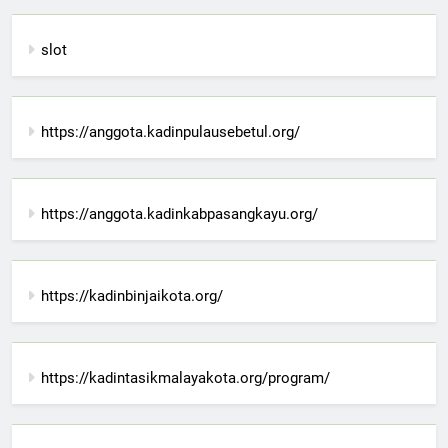
slot
https://anggota.kadinpulausebetul.org/
https://anggota.kadinkabpasangkayu.org/
https://kadinbinjaikota.org/
https://kadintasikmalayakota.org/program/