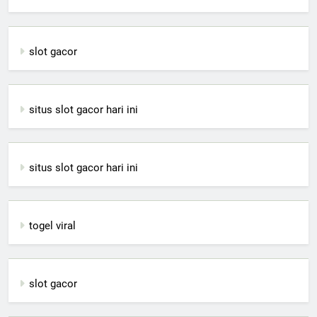
slot gacor
situs slot gacor hari ini
situs slot gacor hari ini
togel viral
slot gacor