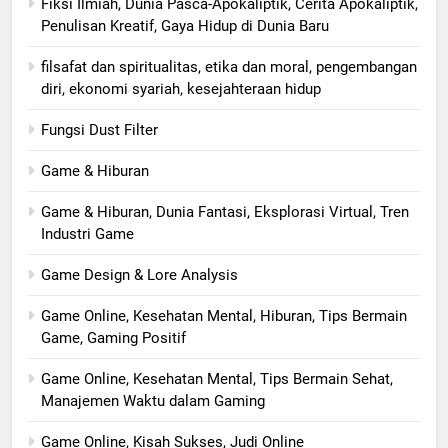
Fiksi Ilmiah, Dunia Pasca-Apokaliptik, Cerita Apokaliptik,
Penulisan Kreatif, Gaya Hidup di Dunia Baru
filsafat dan spiritualitas, etika dan moral, pengembangan
diri, ekonomi syariah, kesejahteraan hidup
Fungsi Dust Filter
Game & Hiburan
Game & Hiburan, Dunia Fantasi, Eksplorasi Virtual, Tren
Industri Game
Game Design & Lore Analysis
Game Online, Kesehatan Mental, Hiburan, Tips Bermain
Game, Gaming Positif
Game Online, Kesehatan Mental, Tips Bermain Sehat,
Manajemen Waktu dalam Gaming
Game Online, Kisah Sukses, Judi Online