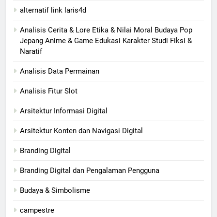
alternatif link laris4d
Analisis Cerita & Lore Etika & Nilai Moral Budaya Pop
Jepang Anime & Game Edukasi Karakter Studi Fiksi &
Naratif
Analisis Data Permainan
Analisis Fitur Slot
Arsitektur Informasi Digital
Arsitektur Konten dan Navigasi Digital
Branding Digital
Branding Digital dan Pengalaman Pengguna
Budaya & Simbolisme
campestre