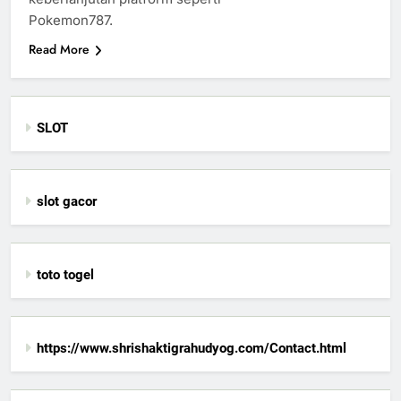
Pokemon787.
Read More
SLOT
slot gacor
toto togel
https://www.shrishaktigrahudyog.com/Contact.html