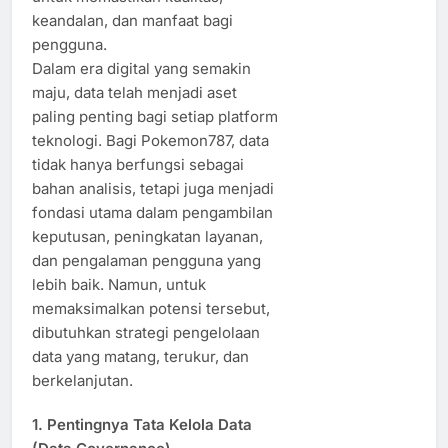
keandalan, dan manfaat bagi
pengguna.
Dalam era digital yang semakin
maju, data telah menjadi aset
paling penting bagi setiap platform
teknologi. Bagi Pokemon787, data
tidak hanya berfungsi sebagai
bahan analisis, tetapi juga menjadi
fondasi utama dalam pengambilan
keputusan, peningkatan layanan,
dan pengalaman pengguna yang
lebih baik. Namun, untuk
memaksimalkan potensi tersebut,
dibutuhkan strategi pengelolaan
data yang matang, terukur, dan
berkelanjutan.
1. Pentingnya Tata Kelola Data