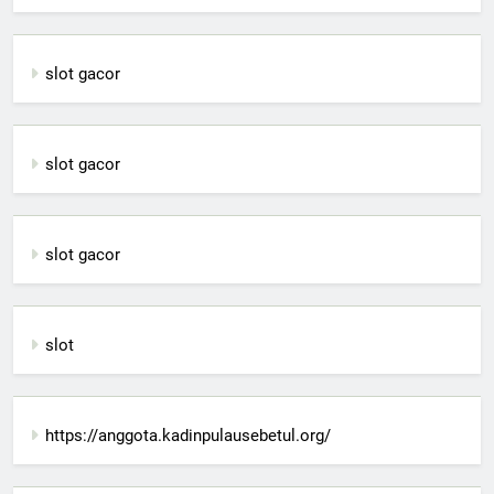
slot gacor
slot gacor
slot gacor
slot
https://anggota.kadinpulausebetul.org/