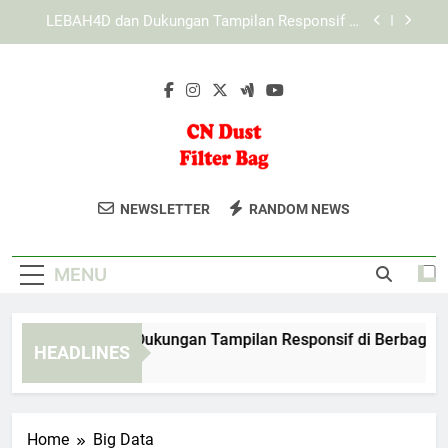
Skip
EDWINSLOT dengan Struktur Informasi yang Rapi
to
dan Informatif
content
LEBAH4D dengan Struktur Informasi yang Rapi
dan Informatif
EDWINSLOT dan Dukungan Tampilan Responsif di
Berbagai Layar
LEBAH4D dan Dukungan Tampilan Responsif di
Berbagai Layar
CN Dust Filter
Dapatkan Produk Filter Berkualitas
EDWINSLOT dengan Struktur Informasi yang Rapi
NEWSLETTER
RANDOM NEWS
dan Informatif
Bag
Untuk Industri Anda Dari CN Dust Filter
LEBAH4D dengan Struktur Informasi yang Rapi
Bag. Solusi Filtrasi Untuk Efisiensi
dan Informatif
MENU
Maksimal.
DWINSLOT dan Dukungan Tampilan Responsif di Berbagai Lay
HEADLINES
 Weeks Ago
Home
Big Data