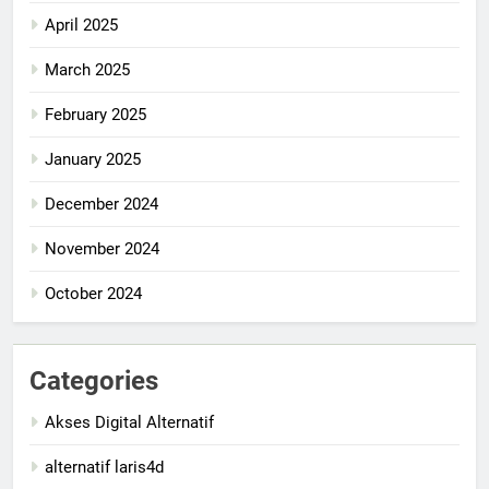
April 2025
March 2025
February 2025
January 2025
December 2024
November 2024
October 2024
Categories
Akses Digital Alternatif
alternatif laris4d