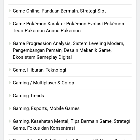
Game Online, Panduan Bermain, Strategi Slot
Game Pokémon Karakter Pokémon Evolusi Pokémon
Teori Pokémon Anime Pokémon
Game Progression Analysis, Sistem Leveling Modern,
Pengembangan Pemain, Desain Mekanik Game,
Ekosistem Gameplay Digital
Game, Hiburan, Teknologi
Gaming / Multiplayer & Co-op
Gaming Trends
Gaming, Esports, Mobile Games
Gaming, Kesehatan Mental, Tips Bermain Game, Strategi
Game, Fokus dan Konsentrasi