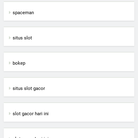
spaceman
situs slot
bokep
situs slot gacor
slot gacor hari ini