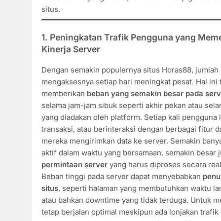
situs.
1. Peningkatan Trafik Pengguna yang Mem
Kinerja Server
Dengan semakin populernya situs Horas88, jumlah
mengaksesnya setiap hari meningkat pesat. Hal ini
memberikan
beban yang semakin besar pada serv
selama jam-jam sibuk seperti akhir pekan atau sel
yang diadakan oleh platform. Setiap kali pengguna 
transaksi, atau berinteraksi dengan berbagai fitur d
mereka mengirimkan data ke server. Semakin ban
aktif dalam waktu yang bersamaan, semakin besar 
permintaan server
yang harus diproses secara real
Beban tinggi pada server dapat menyebabkan
penu
situs
, seperti halaman yang membutuhkan waktu la
atau bahkan downtime yang tidak terduga. Untuk me
tetap berjalan optimal meskipun ada lonjakan trafik 