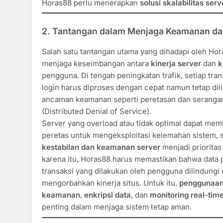
Horas88 perlu menerapkan
solusi skalabilitas serv
2. Tantangan dalam Menjaga Keamanan dan
Salah satu tantangan utama yang dihadapi oleh Hor
menjaga keseimbangan antara
kinerja server
dan
k
pengguna. Di tengah peningkatan trafik, setiap trans
login harus diproses dengan cepat namun tetap dili
ancaman keamanan seperti peretasan dan serang
(Distributed Denial of Service).
Server yang overload atau tidak optimal dapat mem
peretas untuk mengeksploitasi kelemahan sistem,
kestabilan dan keamanan server
menjadi prioritas
karena itu, Horas88 harus memastikan bahwa data p
transaksi yang dilakukan oleh pengguna dilindungi
mengorbankan kinerja situs. Untuk itu,
penggunaan
keamanan
,
enkripsi data
, dan
monitoring real-tim
penting dalam menjaga sistem tetap aman.