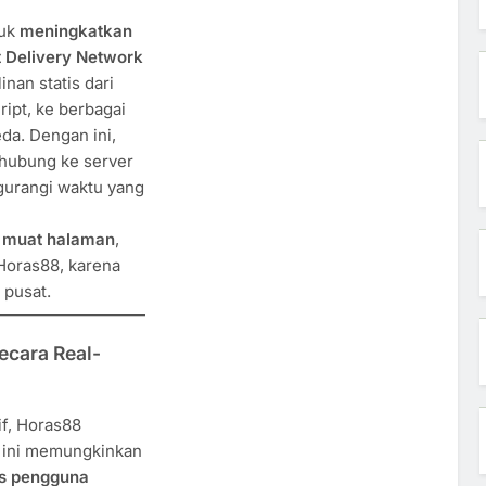
tuk
meningkatkan
 Delivery Network
nan statis dari
ript, ke berbagai
da. Dengan ini,
rhubung ke server
gurangi waktu yang
 muat halaman
,
oras88, karena
 pusat.
ecara Real-
if, Horas88
m ini memungkinkan
as pengguna