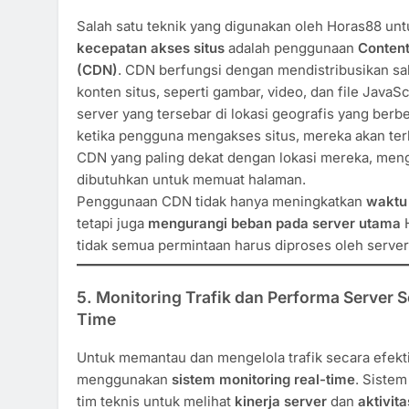
Salah satu teknik yang digunakan oleh Horas88 un
kecepatan akses situs
adalah penggunaan
Content
(CDN)
. CDN berfungsi dengan mendistribusikan sali
konten situs, seperti gambar, video, dan file JavaSc
server yang tersebar di lokasi geografis yang berbe
ketika pengguna mengakses situs, mereka akan te
CDN yang paling dekat dengan lokasi mereka, men
dibutuhkan untuk memuat halaman.
Penggunaan CDN tidak hanya meningkatkan
waktu
tetapi juga
mengurangi beban pada server utama
H
tidak semua permintaan harus diproses oleh server
5. Monitoring Trafik dan Performa Server S
Time
Untuk memantau dan mengelola trafik secara efekt
menggunakan
sistem monitoring real-time
. Siste
tim teknis untuk melihat
kinerja server
dan
aktivit