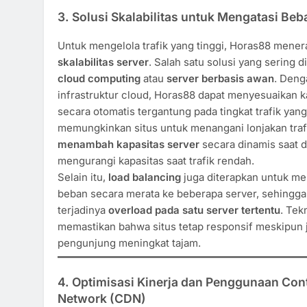
3. Solusi Skalabilitas untuk Mengatasi Beb
Untuk mengelola trafik yang tinggi, Horas88 mener
skalabilitas server
. Salah satu solusi yang sering 
cloud computing
atau
server berbasis awan
. Den
infrastruktur cloud, Horas88 dapat menyesuaikan k
secara otomatis tergantung pada tingkat trafik yang 
memungkinkan situs untuk menangani lonjakan tra
menambah kapasitas server
secara dinamis saat 
mengurangi kapasitas saat trafik rendah.
Selain itu,
load balancing
juga diterapkan untuk me
beban secara merata ke beberapa server, sehingg
terjadinya
overload pada satu server tertentu
. Tek
memastikan bahwa situs tetap responsif meskipun 
pengunjung meningkat tajam.
4. Optimisasi Kinerja dan Penggunaan Cont
Network (CDN)