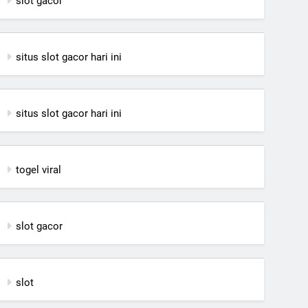
slot gacor
situs slot gacor hari ini
situs slot gacor hari ini
togel viral
slot gacor
slot