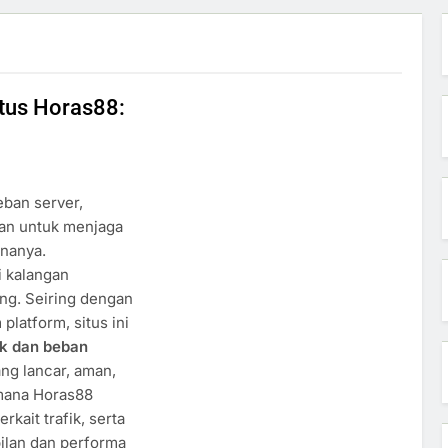
itus Horas88:
eban server,
kan untuk menjaga
unanya.
i kalangan
ng. Seiring dengan
latform, situs ini
ik dan beban
g lancar, aman,
imana Horas88
kait trafik, serta
bilan dan performa