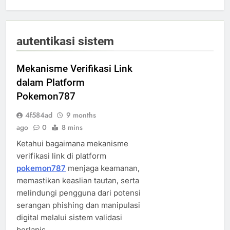
autentikasi sistem
Mekanisme Verifikasi Link
dalam Platform
Pokemon787
4f584ad
9 months
ago
0
8 mins
Ketahui bagaimana mekanisme
verifikasi link di platform
pokemon787
menjaga keamanan,
memastikan keaslian tautan, serta
melindungi pengguna dari potensi
serangan phishing dan manipulasi
digital melalui sistem validasi
berlapis.