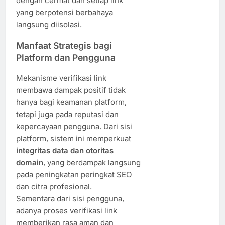
dengan cermat dan setiap link
yang berpotensi berbahaya
langsung diisolasi.
Manfaat Strategis bagi
Platform dan Pengguna
Mekanisme verifikasi link
membawa dampak positif tidak
hanya bagi keamanan platform,
tetapi juga pada reputasi dan
kepercayaan pengguna. Dari sisi
platform, sistem ini memperkuat
integritas data dan otoritas
domain
, yang berdampak langsung
pada peningkatan peringkat SEO
dan citra profesional.
Sementara dari sisi pengguna,
adanya proses verifikasi link
memberikan rasa aman dan