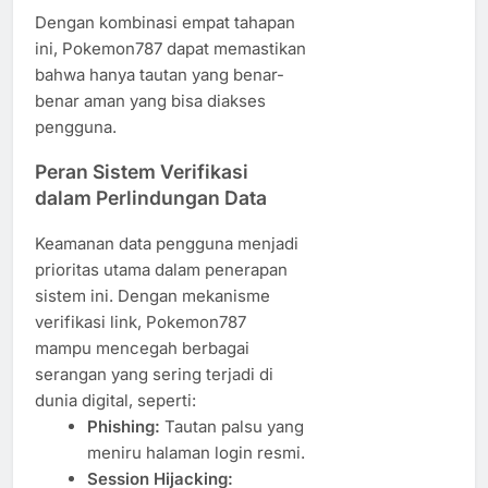
Dengan kombinasi empat tahapan
ini, Pokemon787 dapat memastikan
bahwa hanya tautan yang benar-
benar aman yang bisa diakses
pengguna.
Peran Sistem Verifikasi
dalam Perlindungan Data
Keamanan data pengguna menjadi
prioritas utama dalam penerapan
sistem ini. Dengan mekanisme
verifikasi link, Pokemon787
mampu mencegah berbagai
serangan yang sering terjadi di
dunia digital, seperti:
Phishing:
Tautan palsu yang
meniru halaman login resmi.
Session Hijacking: