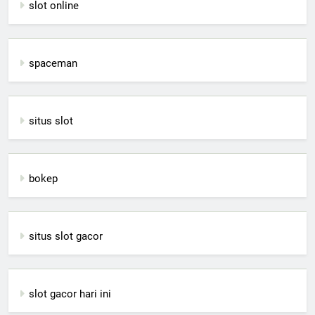
slot online
spaceman
situs slot
bokep
situs slot gacor
slot gacor hari ini