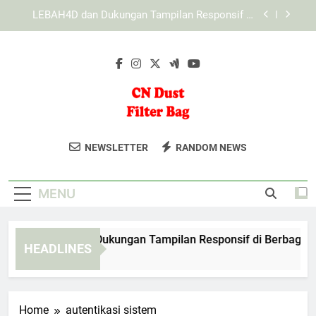
Skip
EDWINSLOT dengan Struktur Informasi yang Rapi
to
dan Informatif
content
LEBAH4D dengan Struktur Informasi yang Rapi
dan Informatif
EDWINSLOT dan Dukungan Tampilan Responsif di
Berbagai Layar
LEBAH4D dan Dukungan Tampilan Responsif di
Berbagai Layar
CN Dust Filter
Dapatkan Produk Filter Berkualitas
EDWINSLOT dengan Struktur Informasi yang Rapi
NEWSLETTER
RANDOM NEWS
dan Informatif
Bag
Untuk Industri Anda Dari CN Dust Filter
LEBAH4D dengan Struktur Informasi yang Rapi
Bag. Solusi Filtrasi Untuk Efisiensi
dan Informatif
MENU
Maksimal.
WINSLOT dan Dukungan Tampilan Responsif di Berbagai Laya
HEADLINES
Week Ago
Home
autentikasi sistem