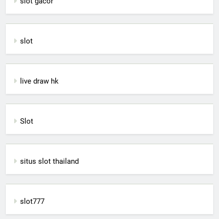
slot gacor
slot
live draw hk
Slot
situs slot thailand
slot777