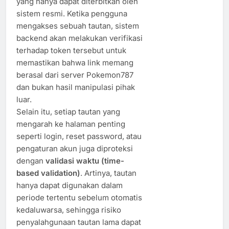
yang hanya dapat diterbitkan oleh
sistem resmi. Ketika pengguna
mengakses sebuah tautan, sistem
backend akan melakukan verifikasi
terhadap token tersebut untuk
memastikan bahwa link memang
berasal dari server Pokemon787
dan bukan hasil manipulasi pihak
luar.
Selain itu, setiap tautan yang
mengarah ke halaman penting
seperti login, reset password, atau
pengaturan akun juga diproteksi
dengan
validasi waktu (time-
based validation)
. Artinya, tautan
hanya dapat digunakan dalam
periode tertentu sebelum otomatis
kedaluwarsa, sehingga risiko
penyalahgunaan tautan lama dapat