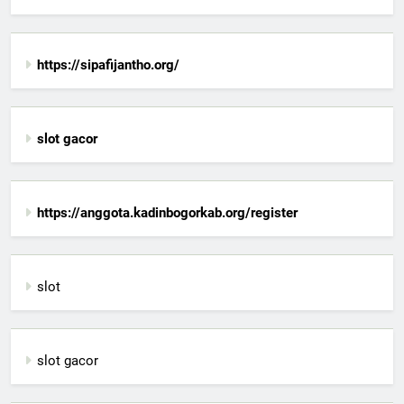
https://sipafijantho.org/
slot gacor
https://anggota.kadinbogorkab.org/register
slot
slot gacor