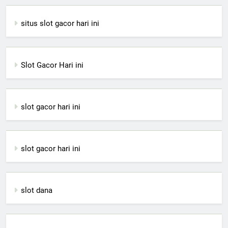
situs slot gacor hari ini
Slot Gacor Hari ini
slot gacor hari ini
slot gacor hari ini
slot dana