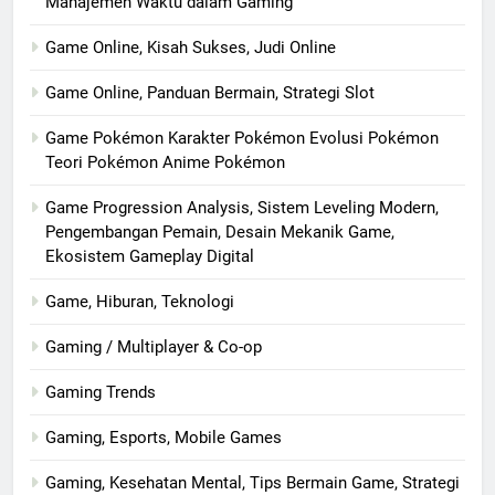
Manajemen Waktu dalam Gaming
Game Online, Kisah Sukses, Judi Online
Game Online, Panduan Bermain, Strategi Slot
Game Pokémon Karakter Pokémon Evolusi Pokémon
Teori Pokémon Anime Pokémon
Game Progression Analysis, Sistem Leveling Modern,
Pengembangan Pemain, Desain Mekanik Game,
Ekosistem Gameplay Digital
Game, Hiburan, Teknologi
Gaming / Multiplayer & Co-op
Gaming Trends
Gaming, Esports, Mobile Games
Gaming, Kesehatan Mental, Tips Bermain Game, Strategi