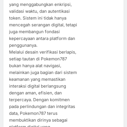
yang menggabungkan enkripsi,
validasi waktu, dan autentikasi
token. Sistem ini tidak hanya
mencegah serangan digital, tetapi
juga membangun fondasi
kepercayaan antara platform dan
penggunanya.
Melalui desain verifikasi berlapis,
setiap tautan di Pokemon787
bukan hanya alat navigasi,
melainkan juga bagian dari sistem
keamanan yang memastikan
interaksi digital berlangsung
dengan aman, efisien, dan
terpercaya. Dengan komitmen
pada perlindungan dan integritas
data, Pokemon787 terus
membuktikan dirinya sebagai
platform digital yang