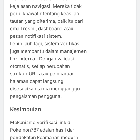
kejelasan navigasi. Mereka tidak
perlu khawatir tentang keaslian
tautan yang diterima, baik itu dari
email resmi, dashboard, atau
pesan notifikasi sistem.
Lebih jauh lagi, sistem verifikasi
juga membantu dalam
manajemen
link internal
. Dengan validasi
otomatis, setiap perubahan
struktur URL atau pembaruan
halaman dapat langsung
disesuaikan tanpa mengganggu
pengalaman pengguna.
Kesimpulan
Mekanisme verifikasi link di
Pokemon787 adalah hasil dari
pendekatan keamanan modern