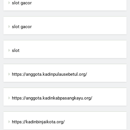
slot gacor
slot gacor
slot
https://anggota.kadinpulausebetul.org/
https://anggota.kadinkabpasangkayu.org/
https://kadinbinjaikota.org/