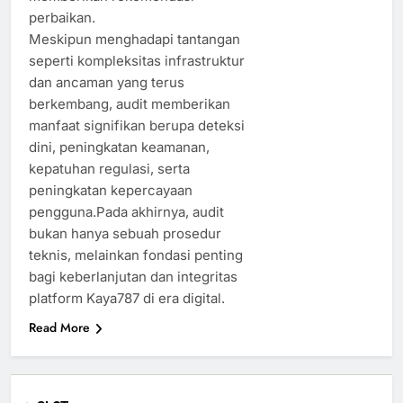
perbaikan.
Meskipun menghadapi tantangan
seperti kompleksitas infrastruktur
dan ancaman yang terus
berkembang, audit memberikan
manfaat signifikan berupa deteksi
dini, peningkatan keamanan,
kepatuhan regulasi, serta
peningkatan kepercayaan
pengguna.Pada akhirnya, audit
bukan hanya sebuah prosedur
teknis, melainkan fondasi penting
bagi keberlanjutan dan integritas
platform Kaya787 di era digital.
Read More