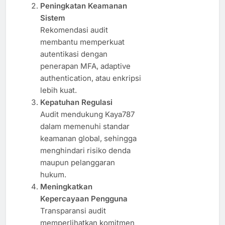
Peningkatan Keamanan
Sistem
Rekomendasi audit
membantu memperkuat
autentikasi dengan
penerapan MFA, adaptive
authentication, atau enkripsi
lebih kuat.
Kepatuhan Regulasi
Audit mendukung Kaya787
dalam memenuhi standar
keamanan global, sehingga
menghindari risiko denda
maupun pelanggaran
hukum.
Meningkatkan
Kepercayaan Pengguna
Transparansi audit
memperlihatkan komitmen