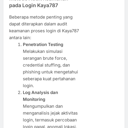
pada Login Kaya787
Beberapa metode penting yang
dapat diterapkan dalam audit
keamanan proses login di Kaya787
antara lain:
Penetration Testing
Melakukan simulasi
serangan brute force,
credential stuffing, dan
phishing untuk mengetahui
seberapa kuat pertahanan
login.
Log Analysis dan
Monitoring
Mengumpulkan dan
menganalisis jejak aktivitas
login, termasuk percobaan
login gagal, anomali lokasi,