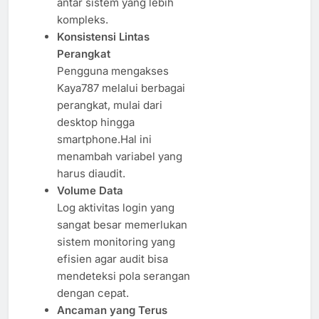
antar sistem yang lebih
kompleks.
Konsistensi Lintas
Perangkat
Pengguna mengakses
Kaya787 melalui berbagai
perangkat, mulai dari
desktop hingga
smartphone.Hal ini
menambah variabel yang
harus diaudit.
Volume Data
Log aktivitas login yang
sangat besar memerlukan
sistem monitoring yang
efisien agar audit bisa
mendeteksi pola serangan
dengan cepat.
Ancaman yang Terus