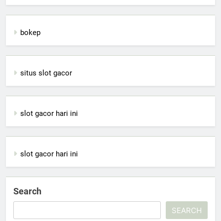
bokep
situs slot gacor
slot gacor hari ini
slot gacor hari ini
Search
SEARCH