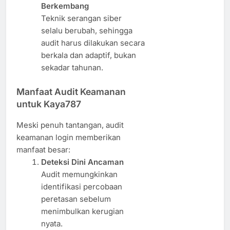
Berkembang
Teknik serangan siber
selalu berubah, sehingga
audit harus dilakukan secara
berkala dan adaptif, bukan
sekadar tahunan.
Manfaat Audit Keamanan
untuk Kaya787
Meski penuh tantangan, audit
keamanan login memberikan
manfaat besar:
Deteksi Dini Ancaman
Audit memungkinkan
identifikasi percobaan
peretasan sebelum
menimbulkan kerugian
nyata.