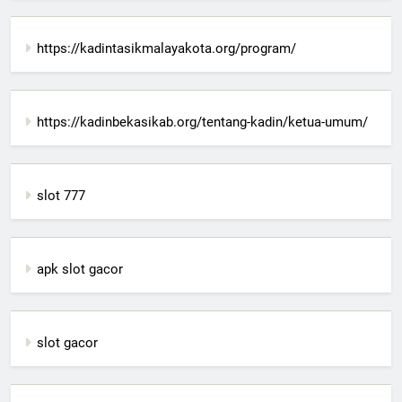
https://kadintasikmalayakota.org/program/
https://kadinbekasikab.org/tentang-kadin/ketua-umum/
slot 777
apk slot gacor
slot gacor