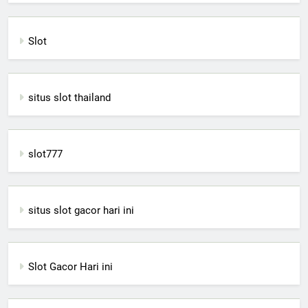
Slot
situs slot thailand
slot777
situs slot gacor hari ini
Slot Gacor Hari ini