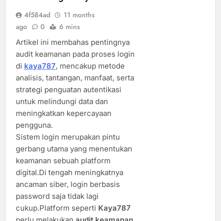
4f584ad
11 months
ago
0
6 mins
Artikel ini membahas pentingnya
audit keamanan pada proses login
di
kaya787
, mencakup metode
analisis, tantangan, manfaat, serta
strategi penguatan autentikasi
untuk melindungi data dan
meningkatkan kepercayaan
pengguna.
Sistem login merupakan pintu
gerbang utama yang menentukan
keamanan sebuah platform
digital.Di tengah meningkatnya
ancaman siber, login berbasis
password saja tidak lagi
cukup.Platform seperti
Kaya787
perlu melakukan
audit keamanan