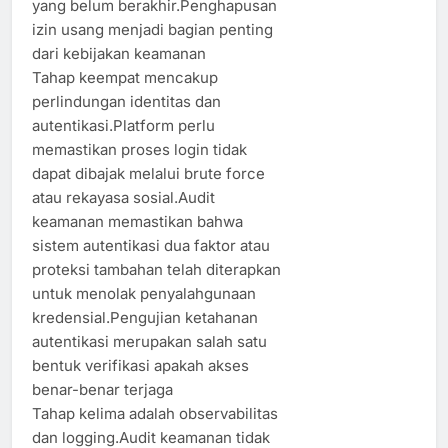
yang belum berakhir.Penghapusan
izin usang menjadi bagian penting
dari kebijakan keamanan
Tahap keempat mencakup
perlindungan identitas dan
autentikasi.Platform perlu
memastikan proses login tidak
dapat dibajak melalui brute force
atau rekayasa sosial.Audit
keamanan memastikan bahwa
sistem autentikasi dua faktor atau
proteksi tambahan telah diterapkan
untuk menolak penyalahgunaan
kredensial.Pengujian ketahanan
autentikasi merupakan salah satu
bentuk verifikasi apakah akses
benar-benar terjaga
Tahap kelima adalah observabilitas
dan logging.Audit keamanan tidak