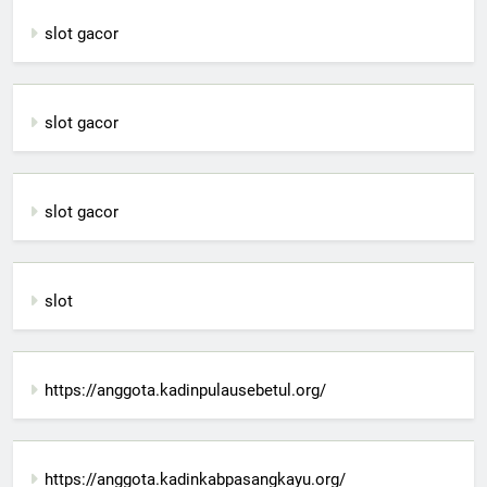
slot gacor
slot gacor
slot gacor
slot
https://anggota.kadinpulausebetul.org/
https://anggota.kadinkabpasangkayu.org/