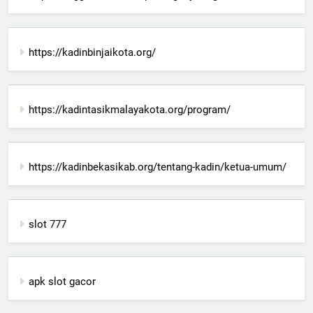
https://kadinbinjaikota.org/
https://kadintasikmalayakota.org/program/
https://kadinbekasikab.org/tentang-kadin/ketua-umum/
slot 777
apk slot gacor