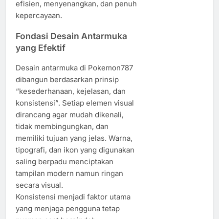
efisien, menyenangkan, dan penuh
kepercayaan.
Fondasi Desain Antarmuka
yang Efektif
Desain antarmuka di Pokemon787
dibangun berdasarkan prinsip
“kesederhanaan, kejelasan, dan
konsistensi”. Setiap elemen visual
dirancang agar mudah dikenali,
tidak membingungkan, dan
memiliki tujuan yang jelas. Warna,
tipografi, dan ikon yang digunakan
saling berpadu menciptakan
tampilan modern namun ringan
secara visual.
Konsistensi menjadi faktor utama
yang menjaga pengguna tetap