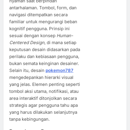
nyaman saat berpindah
antarhalaman. Tombol, form, dan
navigasi ditempatkan secara
familiar untuk mengurangi beban
kognitif pengguna. Prinsip ini
sesuai dengan konsep
Human-
Centered Design
, di mana setiap
keputusan desain didasarkan pada
perilaku dan kebiasaan pengguna,
bukan semata keinginan desainer.
Selain itu, desain
pokemon787
mengedepankan hierarki visual
yang jelas. Elemen penting seperti
tombol aksi utama, notifikasi, atau
area interaktif ditonjolkan secara
strategis agar pengguna tahu apa
yang harus dilakukan selanjutnya
tanpa kebingungan.