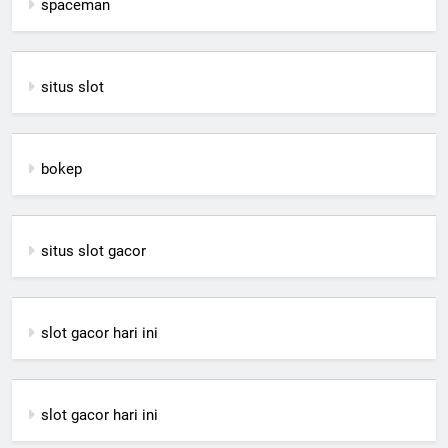
spaceman
situs slot
bokep
situs slot gacor
slot gacor hari ini
slot gacor hari ini