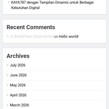
KAYA787 dengan Tampilan Dinamis untuk Berbagai
Kebutuhan Digital
Recent Comments
A WordPress Commenter
on
Hello world!
Archives
July 2026
June 2026
May 2026
April 2026
March 2026