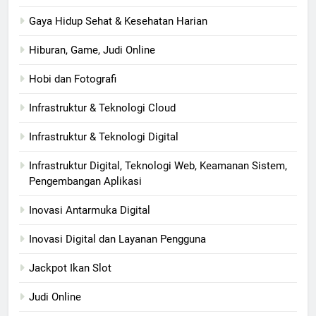
Gaya Hidup Sehat & Kesehatan Harian
Hiburan, Game, Judi Online
Hobi dan Fotografi
Infrastruktur & Teknologi Cloud
Infrastruktur & Teknologi Digital
Infrastruktur Digital, Teknologi Web, Keamanan Sistem,
Pengembangan Aplikasi
Inovasi Antarmuka Digital
Inovasi Digital dan Layanan Pengguna
Jackpot Ikan Slot
Judi Online