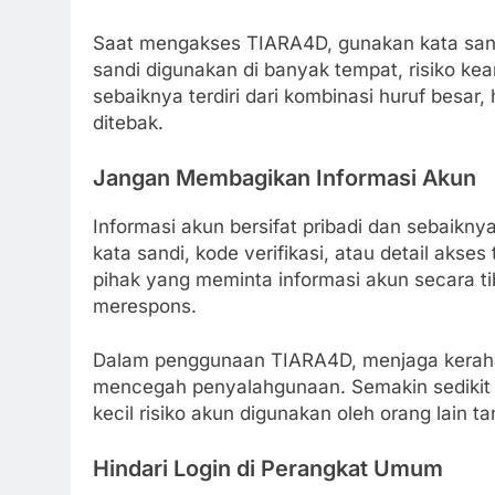
Saat mengakses TIARA4D, gunakan kata sandi
sandi digunakan di banyak tempat, risiko ke
sebaiknya terdiri dari kombinasi huruf besar, 
ditebak.
Jangan Membagikan Informasi Akun
Informasi akun bersifat pribadi dan sebaikn
kata sandi, kode verifikasi, atau detail akses
pihak yang meminta informasi akun secara ti
merespons.
Dalam penggunaan TIARA4D, menjaga keraha
mencegah penyalahgunaan. Semakin sedikit 
kecil risiko akun digunakan oleh orang lain ta
Hindari Login di Perangkat Umum