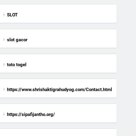
SLOT
slot gacor
toto togel
https://www.shrishaktigrahudyog.com/Contact.html
https://sipafijantho.org/