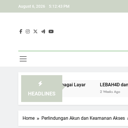
Skip
August 6, 2026
5:12:44 PM
to
content
CN 
Dapatkan P
esponsif di Berbagai Layar
LEBAH4D dan Dukungan Tam
2 Weeks Ago
HEADLINES
Home
Perlindungan Akun dan Keamanan Akses