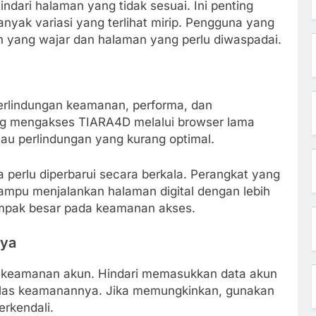
ari halaman yang tidak sesuai. Ini penting
nyak variasi yang terlihat mirip. Pengguna yang
n yang wajar dan halaman yang perlu diwaspadai.
perlindungan keamanan, performa, dan
ang mengakses TIARA4D melalui browser lama
tau perlindungan yang kurang optimal.
a perlu diperbarui secara berkala. Perangkat yang
mampu menjalankan halaman digital dengan lebih
dampak besar pada keamanan akses.
aya
ap keamanan akun. Hindari memasukkan data akun
jelas keamanannya. Jika memungkinkan, gunakan
erkendali.