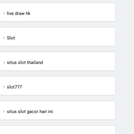
live draw hk
Slot
situs slot thailand
slot777
situs slot gacor hari ini