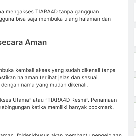
una mengakses TIARA4D tanpa gangguan
pengguna bisa saja membuka ulang halaman dan
.
secara Aman
ka kembali akses yang sudah dikenali tanpa
tikan halaman terlihat jelas dan sesuai,
dengan nama yang mudah dikenali.
Akses Utama” atau “TIARA4D Resmi”. Penamaan
ebingungan ketika memiliki banyak bookmark.
laman, folder khusus akan membantu pengelolaan