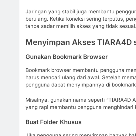
Jaringan yang stabil juga membantu pengg
berulang. Ketika koneksi sering terputus, 
tanpa sadar memilih akses yang tidak sesuai
Menyimpan Akses TIARA4D 
Gunakan Bookmark Browser
Bookmark browser membantu pengguna membu
harus mencari ulang dari awal. Setelah memas
pengguna dapat menyimpannya di bookmark 
Misalnya, gunakan nama seperti “TIARA4D 
yang rapi membantu pengguna menghindari k
Buat Folder Khusus
Jika pengguna sering menyimpan banyak ha