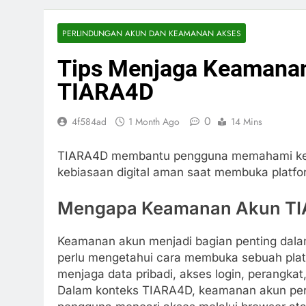
PERLINDUNGAN AKUN DAN KEAMANAN AKSES
Tips Menjaga Keamana
TIARA4D
0
4f584ad
1 Month Ago
14 Mins
TIARA4D membantu pengguna memahami keam
kebiasaan digital aman saat membuka platfo
Mengapa Keamanan Akun TIA
Keamanan akun menjadi bagian penting dalam 
perlu mengetahui cara membuka sebuah plat
menjaga data pribadi, akses login, perangka
Dalam konteks TIARA4D, keamanan akun perlu