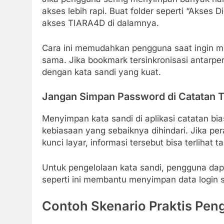
akses lebih rapi. Buat folder seperti “Akses 
akses TIARA4D di dalamnya.
Cara ini memudahkan pengguna saat ingin m
sama. Jika bookmark tersinkronisasi antarper
dengan kata sandi yang kuat.
Jangan Simpan Password di Catatan 
Menyimpan kata sandi di aplikasi catatan bia
kebiasaan yang sebaiknya dihindari. Jika pera
kunci layar, informasi tersebut bisa terlihat t
Untuk pengelolaan kata sandi, pengguna da
seperti ini membantu menyimpan data login se
Contoh Skenario Praktis Pe