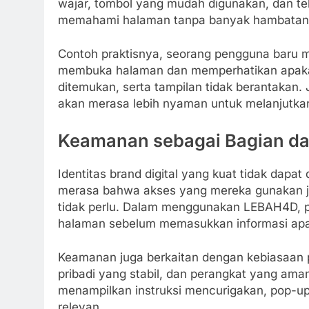
wajar, tombol yang mudah digunakan, dan t
memahami halaman tanpa banyak hambatan, m
Contoh praktisnya, seorang pengguna baru m
membuka halaman dan memperhatikan apakah
ditemukan, serta tampilan tidak berantakan.
akan merasa lebih nyaman untuk melanjutkan 
Keamanan sebagai Bagian dar
Identitas brand digital yang kuat tidak dapa
merasa bahwa akses yang mereka gunakan jel
tidak perlu. Dalam menggunakan LEBAH4D, p
halaman sebelum memasukkan informasi apa
Keamanan juga berkaitan dengan kebiasaan 
pribadi yang stabil, dan perangkat yang am
menampilkan instruksi mencurigakan, pop-up 
relevan.