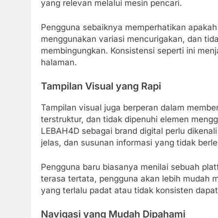
yang relevan melalui mesin pencari.
Pengguna sebaiknya memperhatikan apakah n
menggunakan variasi mencurigakan, dan tida
membingungkan. Konsistensi seperti ini menj
halaman.
Tampilan Visual yang Rapi
Tampilan visual juga berperan dalam memben
terstruktur, dan tidak dipenuhi elemen meng
LEBAH4D sebagai brand digital perlu dikena
jelas, dan susunan informasi yang tidak berle
Pengguna baru biasanya menilai sebuah plat
terasa tertata, pengguna akan lebih mudah 
yang terlalu padat atau tidak konsisten dap
Navigasi yang Mudah Dipahami