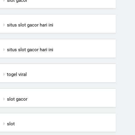
slot gacor
situs slot gacor hari ini
situs slot gacor hari ini
togel viral
slot gacor
slot