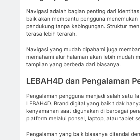
Navigasi adalah bagian penting dari identita
baik akan membantu pengguna menemukan me
pendukung tanpa kebingungan. Struktur me
terasa lebih terarah.
Navigasi yang mudah dipahami juga membant
memahami alur halaman akan lebih mudah meng
tampilan yang berbeda dari biasanya.
LEBAH4D dan Pengalaman P
Pengalaman pengguna menjadi salah satu fak
LEBAH4D. Brand digital yang baik tidak hanya
kenyamanan saat digunakan di berbagai pera
platform melalui ponsel, laptop, atau tablet 
Pengalaman yang baik biasanya ditandai de