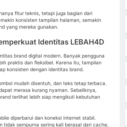
ya fitur teknis, tetapi juga bagian dari
emakin konsisten tampilan halaman, semakin
nd yang mereka gunakan.
emperkuat Identitas LEBAH4D
entitas brand digital modern. Banyak pengguna
 praktis dan fleksibel. Karena itu, tampilan
ap konsisten dengan identitas brand.
tombol mudah disentuh, dan teks tetap terbaca.
a dapat merasa kurang nyaman. Sebaliknya,
nd terlihat lebih siap mengikuti kebutuhan
e diperbarui dan koneksi internet stabil.
 tidak sempurna sering kali berasal dari cache,