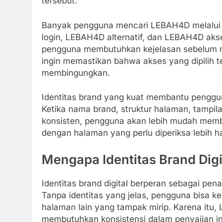
tersebut.
Banyak pengguna mencari LEBAH4D melalui 
login, LEBAH4D alternatif, dan LEBAH4D aks
pengguna membutuhkan kejelasan sebelum m
ingin memastikan bahwa akses yang dipilih te
membingungkan.
Identitas brand yang kuat membantu pengg
Ketika nama brand, struktur halaman, tampil
konsisten, pengguna akan lebih mudah membe
dengan halaman yang perlu diperiksa lebih ha
Mengapa Identitas Brand Digit
Identitas brand digital berperan sebagai pen
Tanpa identitas yang jelas, pengguna bisa 
halaman lain yang tampak mirip. Karena itu
membutuhkan konsistensi dalam penyajian i