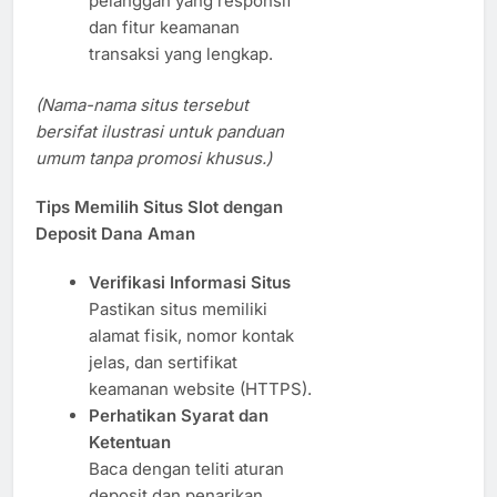
pelanggan yang responsif
dan fitur keamanan
transaksi yang lengkap.
(Nama-nama situs tersebut
bersifat ilustrasi untuk panduan
umum tanpa promosi khusus.)
Tips Memilih Situs Slot dengan
Deposit Dana Aman
Verifikasi Informasi Situs
Pastikan situs memiliki
alamat fisik, nomor kontak
jelas, dan sertifikat
keamanan website (HTTPS).
Perhatikan Syarat dan
Ketentuan
Baca dengan teliti aturan
deposit dan penarikan,