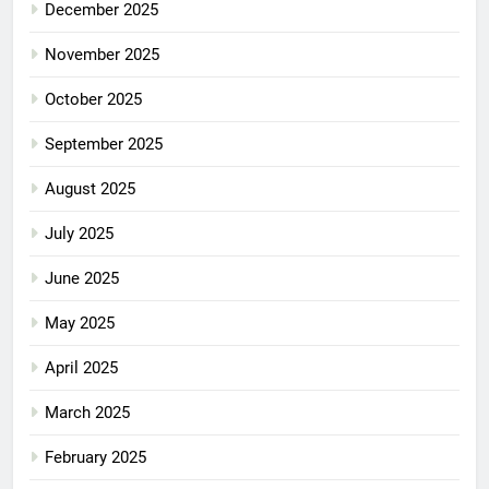
December 2025
November 2025
October 2025
September 2025
August 2025
July 2025
June 2025
May 2025
April 2025
March 2025
February 2025