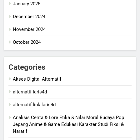
January 2025
December 2024
November 2024
October 2024
Categories
Akses Digital Alternatif
alternatif laris4d
alternatif link laris4d
Analisis Cerita & Lore Etika & Nilai Moral Budaya Pop
Jepang Anime & Game Edukasi Karakter Studi Fiksi &
Naratif