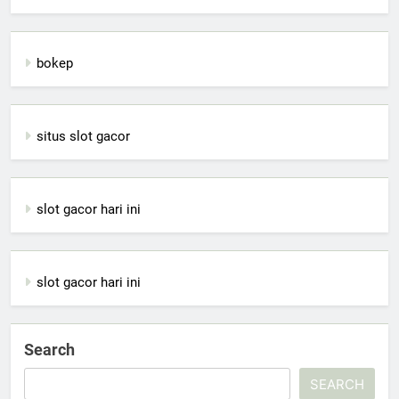
bokep
situs slot gacor
slot gacor hari ini
slot gacor hari ini
Search
SEARCH