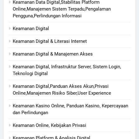
Keamanan Data Digital,Stabilitas Platform
Online,Manajemen Sistem Terpadu,Pengalaman
Pengguna,Perlindungan Informasi
Keamanan Digital
Keamanan Digital & Literasi Internet
Keamanan Digital & Manajemen Akses
Keamanan Digital, Infrastruktur Server, Sistem Login,
Teknologi Digital
Keamanan Digital,Panduan Akses Akun,Privasi
Online,Manajemen Risiko Siber,User Experience
Keamanan Kasino Online, Panduan Kasino, Kepercayaan
dan Perlindungan
Keamanan Online, Kebijakan Privasi
Keamanan Platform & Analisis Digital