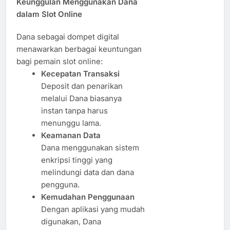
Keunggulan Menggunakan Dana
dalam Slot Online
Dana sebagai dompet digital
menawarkan berbagai keuntungan
bagi pemain slot online:
Kecepatan Transaksi
Deposit dan penarikan
melalui Dana biasanya
instan tanpa harus
menunggu lama.
Keamanan Data
Dana menggunakan sistem
enkripsi tinggi yang
melindungi data dan dana
pengguna.
Kemudahan Penggunaan
Dengan aplikasi yang mudah
digunakan, Dana