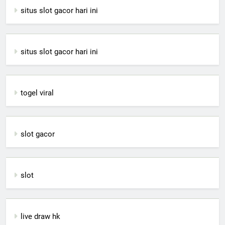
situs slot gacor hari ini
situs slot gacor hari ini
togel viral
slot gacor
slot
live draw hk