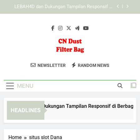
Skip
EDWINSLOT dengan Struktur Informasi yang Rapi
to
dan Informatif
content
LEBAH4D dengan Struktur Informasi yang Rapi
dan Informatif
EDWINSLOT dan Dukungan Tampilan Responsif di
Berbagai Layar
LEBAH4D dan Dukungan Tampilan Responsif di
Berbagai Layar
CN Dust Filter
Dapatkan Produk Filter Berkualitas
EDWINSLOT dengan Struktur Informasi yang Rapi
NEWSLETTER
RANDOM NEWS
dan Informatif
Bag
Untuk Industri Anda Dari CN Dust Filter
LEBAH4D dengan Struktur Informasi yang Rapi
Bag. Solusi Filtrasi Untuk Efisiensi
dan Informatif
MENU
Maksimal.
DWINSLOT dan Dukungan Tampilan Responsif di Berbagai Lay
HEADLINES
Weeks Ago
Home
situs slot Dana