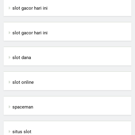
slot gacor hari ini
slot gacor hari ini
slot dana
slot online
spaceman
situs slot