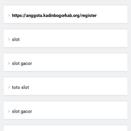
https://anggota.kadinbogorkab.org/register
slot
slot gacor
toto slot
slot gacor