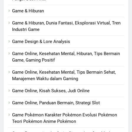
Game & Hiburan
Game & Hiburan, Dunia Fantasi, Eksplorasi Virtual, Tren
Industri Game
Game Design & Lore Analysis
Game Online, Kesehatan Mental, Hiburan, Tips Bermain
Game, Gaming Positif
Game Online, Kesehatan Mental, Tips Bermain Sehat,
Manajemen Waktu dalam Gaming
Game Online, Kisah Sukses, Judi Online
Game Online, Panduan Bermain, Strategi Slot
Game Pokémon Karakter Pokémon Evolusi Pokémon
Teori Pokémon Anime Pokémon