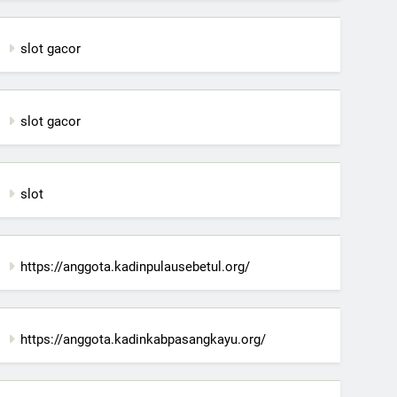
slot gacor
slot gacor
slot
https://anggota.kadinpulausebetul.org/
https://anggota.kadinkabpasangkayu.org/