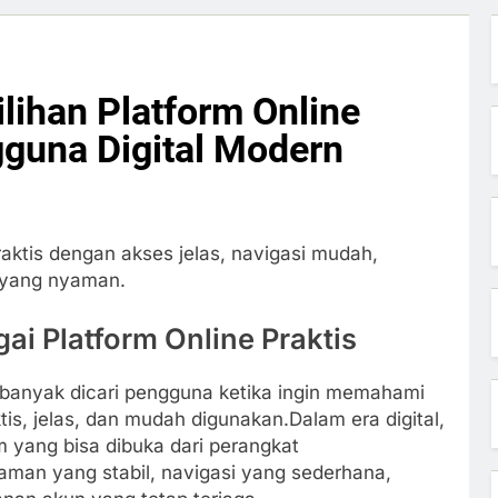
ihan Platform Online
gguna Digital Modern
aktis dengan akses jelas, navigasi mudah,
 yang nyaman.
 Platform Online Praktis
banyak dicari pengguna ketika ingin memahami
tis, jelas, dan mudah digunakan.Dalam era digital,
 yang bisa dibuka dari perangkat
man yang stabil, navigasi yang sederhana,