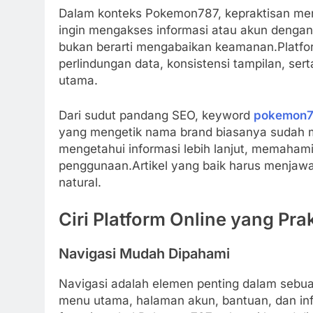
Dalam konteks Pokemon787, kepraktisan menj
ingin mengakses informasi atau akun dengan
bukan berarti mengabaikan keamanan.Platfor
perlindungan data, konsistensi tampilan, s
utama.
Dari sudut pandang SEO, keyword
pokemon
yang mengetik nama brand biasanya sudah me
mengetahui informasi lebih lanjut, memaham
penggunaan.Artikel yang baik harus menjawa
natural.
Ciri Platform Online yang Pr
Navigasi Mudah Dipahami
Navigasi adalah elemen penting dalam sebu
menu utama, halaman akun, bantuan, dan in