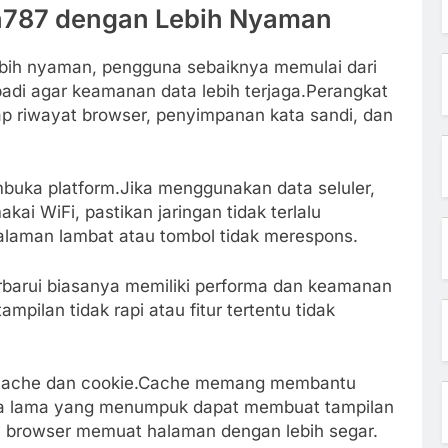
787 dengan Lebih Nyaman
ih nyaman, pengguna sebaiknya memulai dari
adi agar keamanan data lebih terjaga.Perangkat
dap riwayat browser, penyimpanan kata sandi, dan
mbuka platform.Jika menggunakan data seluler,
kai WiFi, pastikan jaringan tidak terlalu
laman lambat atau tombol tidak merespons.
rbarui biasanya memiliki performa dan keamanan
pilan tidak rapi atau fitur tertentu tidak
n cache dan cookie.Cache memang membantu
ta lama yang menumpuk dapat membuat tampilan
 browser memuat halaman dengan lebih segar.