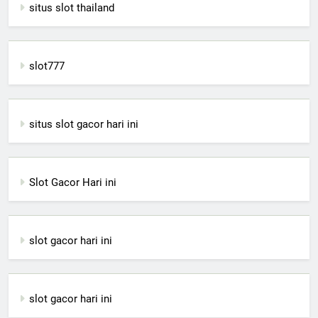
situs slot thailand
slot777
situs slot gacor hari ini
Slot Gacor Hari ini
slot gacor hari ini
slot gacor hari ini