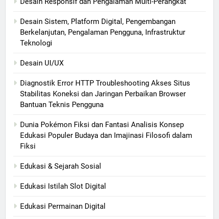
Desain Responsif dan Pengalaman Multi-Perangkat
Desain Sistem, Platform Digital, Pengembangan
Berkelanjutan, Pengalaman Pengguna, Infrastruktur
Teknologi
Desain UI/UX
Diagnostik Error HTTP Troubleshooting Akses Situs
Stabilitas Koneksi dan Jaringan Perbaikan Browser
Bantuan Teknis Pengguna
Dunia Pokémon Fiksi dan Fantasi Analisis Konsep
Edukasi Populer Budaya dan Imajinasi Filosofi dalam
Fiksi
Edukasi & Sejarah Sosial
Edukasi Istilah Slot Digital
Edukasi Permainan Digital