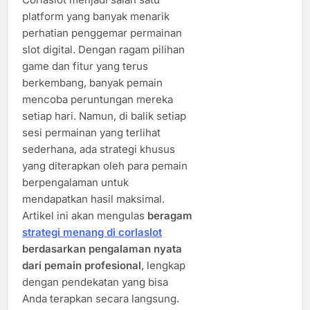
platform yang banyak menarik
perhatian penggemar permainan
slot digital. Dengan ragam pilihan
game dan fitur yang terus
berkembang, banyak pemain
mencoba peruntungan mereka
setiap hari. Namun, di balik setiap
sesi permainan yang terlihat
sederhana, ada strategi khusus
yang diterapkan oleh para pemain
berpengalaman untuk
mendapatkan hasil maksimal.
Artikel ini akan mengulas
beragam
strategi menang di corlaslot
berdasarkan pengalaman nyata
dari pemain profesional
, lengkap
dengan pendekatan yang bisa
Anda terapkan secara langsung.