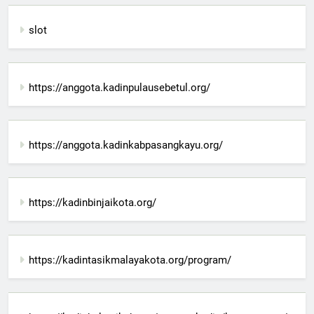
slot
https://anggota.kadinpulausebetul.org/
https://anggota.kadinkabpasangkayu.org/
https://kadinbinjaikota.org/
https://kadintasikmalayakota.org/program/