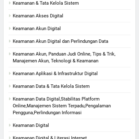
Keamanan & Tata Kelola Sistem
Keamanan Akses Digital
Keamanan Akun Digital
Keamanan Akun Digital dan Perlindungan Data
Keamanan Akun, Panduan Judi Online, Tips & Trik,
Manajemen Akun, Teknologi & Keamanan
Keamanan Aplikasi & Infrastruktur Digital
Keamanan Data & Tata Kelola Sistem
Keamanan Data Digital,Stabilitas Platform
Online,Manajemen Sistem Terpadu,Pengalaman
Pengguna,Perlindungan Informasi
Keamanan Digital
Keamanan Digital & Literasi Internet