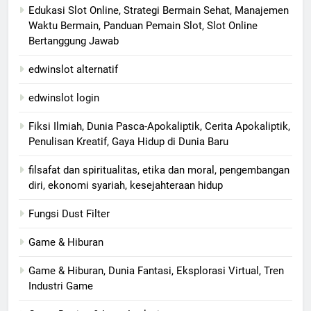
Edukasi Slot Online, Strategi Bermain Sehat, Manajemen
Waktu Bermain, Panduan Pemain Slot, Slot Online
Bertanggung Jawab
edwinslot alternatif
edwinslot login
Fiksi Ilmiah, Dunia Pasca-Apokaliptik, Cerita Apokaliptik,
Penulisan Kreatif, Gaya Hidup di Dunia Baru
filsafat dan spiritualitas, etika dan moral, pengembangan
diri, ekonomi syariah, kesejahteraan hidup
Fungsi Dust Filter
Game & Hiburan
Game & Hiburan, Dunia Fantasi, Eksplorasi Virtual, Tren
Industri Game