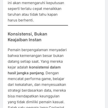
ini akan memengaruhi keputusan
seperti terlalu cepat menaikkan
taruhan atau tidak tahu kapan
harus berhenti.
Konsistensi, Bukan
Keajaiban Instan
Pemain berpengalaman menyadari
bahwa kemenangan besar bukan
datang setiap saat. Yang mereka
kejar adalah
konsistensi dalam
hasil jangka panjang
. Dengan
mencatat performa game, belajar
dari kekalahan, dan menyesuaikan
strategi berdasarkan data, mereka
bisa mendapatkan keunggulan
yang tidak dimiliki pemain kasual.
Salah satu pemain lama Corlaslot