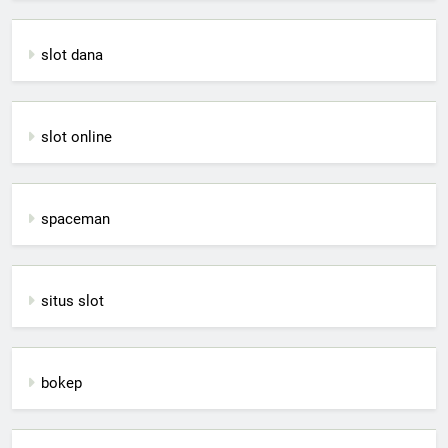
slot dana
slot online
spaceman
situs slot
bokep