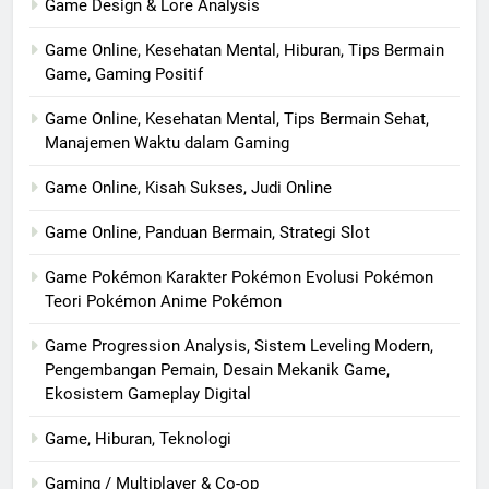
Game Design & Lore Analysis
Game Online, Kesehatan Mental, Hiburan, Tips Bermain
Game, Gaming Positif
Game Online, Kesehatan Mental, Tips Bermain Sehat,
Manajemen Waktu dalam Gaming
Game Online, Kisah Sukses, Judi Online
Game Online, Panduan Bermain, Strategi Slot
Game Pokémon Karakter Pokémon Evolusi Pokémon
Teori Pokémon Anime Pokémon
Game Progression Analysis, Sistem Leveling Modern,
Pengembangan Pemain, Desain Mekanik Game,
Ekosistem Gameplay Digital
Game, Hiburan, Teknologi
Gaming / Multiplayer & Co-op