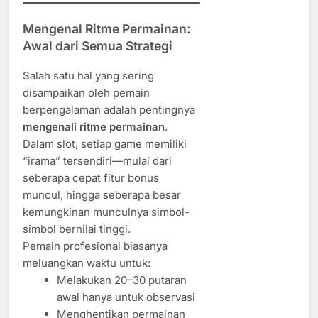
Mengenal Ritme Permainan:
Awal dari Semua Strategi
Salah satu hal yang sering
disampaikan oleh pemain
berpengalaman adalah pentingnya
mengenali ritme permainan
.
Dalam slot, setiap game memiliki
“irama” tersendiri—mulai dari
seberapa cepat fitur bonus
muncul, hingga seberapa besar
kemungkinan munculnya simbol-
simbol bernilai tinggi.
Pemain profesional biasanya
meluangkan waktu untuk:
Melakukan 20–30 putaran
awal hanya untuk observasi
Menghentikan permainan