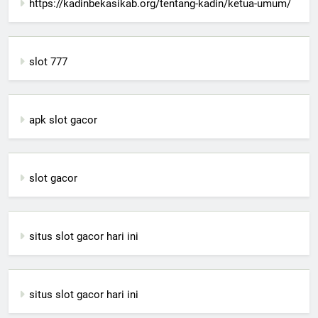
https://kadinbekasikab.org/tentang-kadin/ketua-umum/
slot 777
apk slot gacor
slot gacor
situs slot gacor hari ini
situs slot gacor hari ini