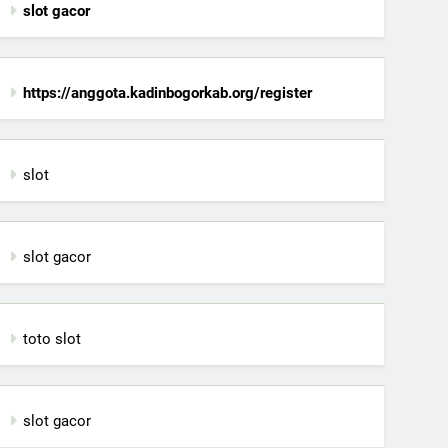
slot gacor
https://anggota.kadinbogorkab.org/register
slot
slot gacor
toto slot
slot gacor