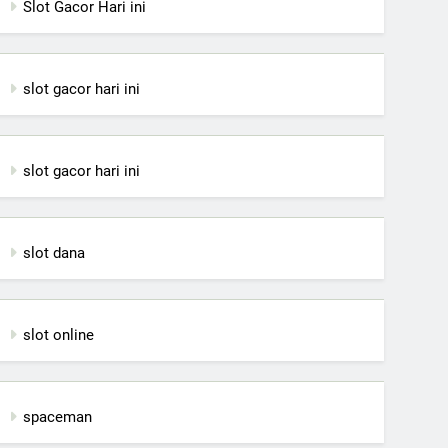
Slot Gacor Hari ini
slot gacor hari ini
slot gacor hari ini
slot dana
slot online
spaceman