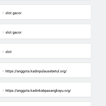
slot gacor
slot gacor
slot
https://anggota.kadinpulausebetul.org/
https://anggota.kadinkabpasangkayu.org/