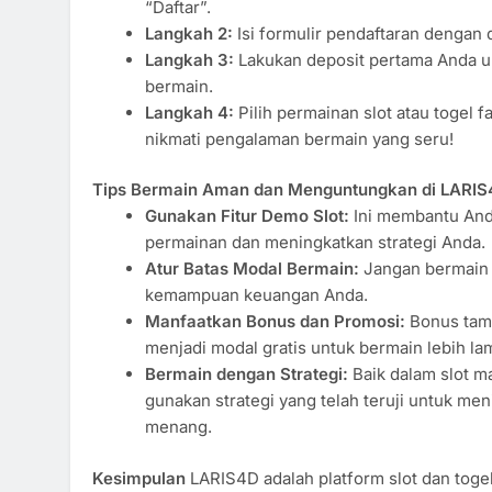
“Daftar”.
Langkah 2:
Isi formulir pendaftaran dengan d
Langkah 3:
Lakukan deposit pertama Anda u
bermain.
Langkah 4:
Pilih permainan slot atau togel f
nikmati pengalaman bermain yang seru!
Tips Bermain Aman dan Menguntungkan di LARI
Gunakan Fitur Demo Slot:
Ini membantu And
permainan dan meningkatkan strategi Anda.
Atur Batas Modal Bermain:
Jangan bermain 
kemampuan keuangan Anda.
Manfaatkan Bonus dan Promosi:
Bonus tam
menjadi modal gratis untuk bermain lebih la
Bermain dengan Strategi:
Baik dalam slot m
gunakan strategi yang telah teruji untuk me
menang.
Kesimpulan
LARIS4D adalah platform slot dan toge