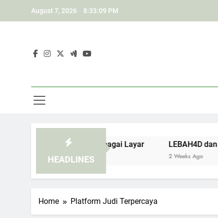
Skip
August 7, 2026
8:33:10 PM
to
content
CN 
Dapatkan P
an Responsif di Berbagai Layar
LEBAH4D dan Dukungan
2 Weeks Ago
HEADLINES
Home
Platform Judi Terpercaya