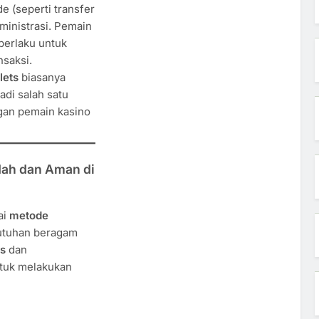
e (seperti transfer
ministrasi. Pemain
berlaku untuk
saksi.
lets
biasanya
adi salah satu
ngan pemain kasino
dah dan Aman di
ai
metode
utuhan beragam
ts
dan
ntuk melakukan