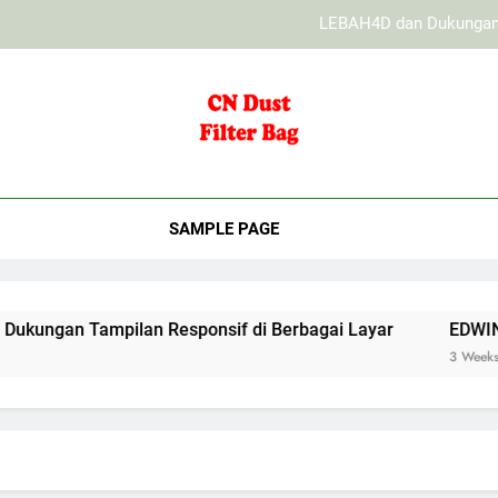
LEBAH4D dan Dukungan T
EDWINSLOT dengan Strukt
LEBAH4D dengan Strukt
Dust Filter Bag
EDWINSLOT dan Dukungan T
roduk Filter Berkualitas Untuk Industri Anda Dari CN Dust Filter
LEBAH4D dan Dukungan T
SAMPLE PAGE
EDWINSLOT dengan Strukt
LEBAH4D dengan Strukt
mpilan Responsif di Berbagai Layar
EDWINSLOT dengan
3 Weeks Ago