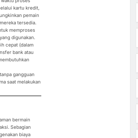
 waktu proses
alui kartu kredit,
emungkinkan pemain
mereka tersedia.
untuk memproses
 yang digunakan.
bih cepat (dalam
ansfer bank atau
 membutuhkan
 tanpa gangguan
ama saat melakukan
laman bermain
aksi. Sebagian
genakan biaya