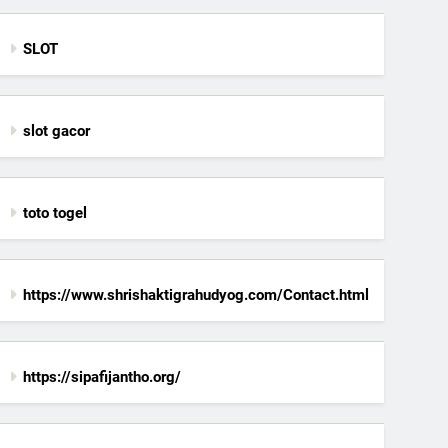
SLOT
slot gacor
toto togel
https://www.shrishaktigrahudyog.com/Contact.html
https://sipafijantho.org/