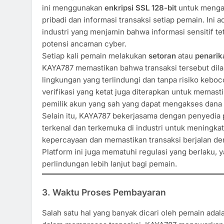
ini menggunakan
enkripsi SSL 128-bit
untuk menga
pribadi dan informasi transaksi setiap pemain. Ini a
industri yang menjamin bahwa informasi sensitif tet
potensi ancaman cyber.
Setiap kali pemain melakukan
setoran
atau
penarik
KAYA787 memastikan bahwa transaksi tersebut dil
lingkungan yang terlindungi dan tanpa risiko keboc
verifikasi yang ketat juga diterapkan untuk memas
pemilik akun yang sah yang dapat mengakses dana
Selain itu, KAYA787 bekerjasama dengan penyedia
terkenal dan terkemuka di industri untuk meningkat
kepercayaan dan memastikan transaksi berjalan d
Platform ini juga mematuhi regulasi yang berlaku,
perlindungan lebih lanjut bagi pemain.
3. Waktu Proses Pembayaran
Salah satu hal yang banyak dicari oleh pemain ada