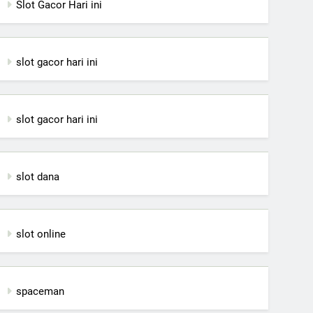
Slot Gacor Hari ini
slot gacor hari ini
slot gacor hari ini
slot dana
slot online
spaceman