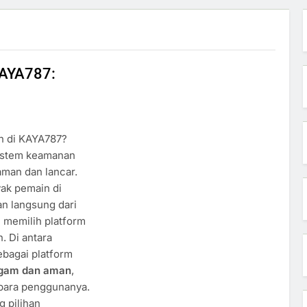
KAYA787:
n di KAYA787?
sistem keamanan
aman dan lancar.
yak pemain di
n langsung dari
 memilih platform
. Di antara
ebagai platform
agam dan aman
,
para penggunanya.
 pilihan