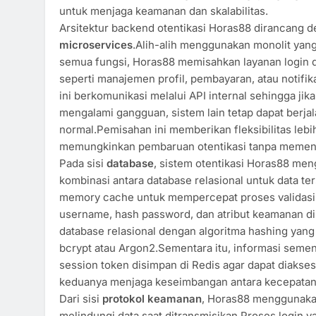
untuk menjaga keamanan dan skalabilitas.
Arsitektur backend otentikasi Horas88 dirancang 
microservices
.Alih-alih menggunakan monolit ya
semua fungsi, Horas88 memisahkan layanan login d
seperti manajemen profil, pembayaran, atau notifik
ini berkomunikasi melalui API internal sehingga jika
mengalami gangguan, sistem lain tetap dapat berja
normal.Pemisahan ini memberikan fleksibilitas lebih
memungkinkan pembaruan otentikasi tanpa memeng
Pada sisi
database
, sistem otentikasi Horas88 me
kombinasi antara database relasional untuk data ter
memory cache untuk mempercepat proses validasi.
username, hash password, dan atribut keamanan d
database relasional dengan algoritma hashing yang 
bcrypt atau Argon2.Sementara itu, informasi semen
session token disimpan di Redis agar dapat diakses
keduanya menjaga keseimbangan antara kecepata
Dari sisi
protokol keamanan
, Horas88 menggunaka
melindungi data saat ditransmisikan.Proses login y