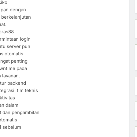
siko
impan dengan
 berkelanjutan
at.
Horas88
rmintaan login
atu server pun
as otomatis
angat penting
owntime pada
 layanan.
ktur backend
egrasi, tim teknis
ktivitas
kan dalam
t dan pengambilan
otomatis
si sebelum