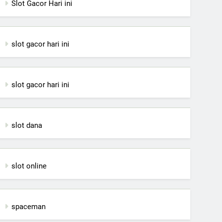
Slot Gacor Hari ini
slot gacor hari ini
slot gacor hari ini
slot dana
slot online
spaceman