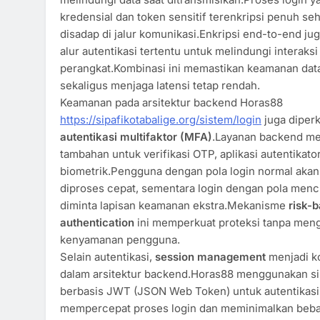
kredensial dan token sensitif terenkripsi penuh se
disadap di jalur komunikasi.Enkripsi end-to-end ju
alur autentikasi tertentu untuk melindungi interaksi
perangkat.Kombinasi ini memastikan keamanan da
sekaligus menjaga latensi tetap rendah.
Keamanan pada arsitektur backend Horas88
https://sipafikotabalige.org/sistem/login
juga diper
autentikasi multifaktor (MFA)
.Layanan backend m
tambahan untuk verifikasi OTP, aplikasi autentikato
biometrik.Pengguna dengan pola login normal akan
diproses cepat, sementara login dengan pola menc
diminta lapisan keamanan ekstra.Mekanisme
risk-
authentication
ini memperkuat proteksi tanpa men
kenyamanan pengguna.
Selain autentikasi,
session management
menjadi k
dalam arsitektur backend.Horas88 menggunakan s
berbasis JWT (JSON Web Token) untuk autentikasi 
mempercepat proses login dan meminimalkan beba