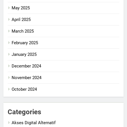
May 2025
April 2025
March 2025
February 2025
January 2025
December 2024
November 2024
October 2024
Categories
Akses Digital Alternatif