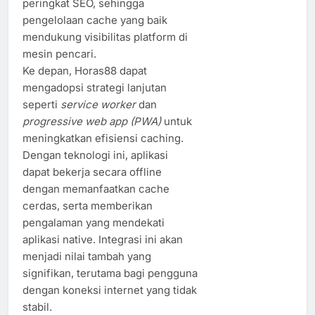
peringkat SEO, sehingga
pengelolaan cache yang baik
mendukung visibilitas platform di
mesin pencari.
Ke depan, Horas88 dapat
mengadopsi strategi lanjutan
seperti
service worker
dan
progressive web app (PWA)
untuk
meningkatkan efisiensi caching.
Dengan teknologi ini, aplikasi
dapat bekerja secara offline
dengan memanfaatkan cache
cerdas, serta memberikan
pengalaman yang mendekati
aplikasi native. Integrasi ini akan
menjadi nilai tambah yang
signifikan, terutama bagi pengguna
dengan koneksi internet yang tidak
stabil.