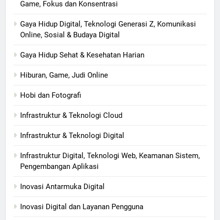
Game, Fokus dan Konsentrasi
Gaya Hidup Digital, Teknologi Generasi Z, Komunikasi
Online, Sosial & Budaya Digital
Gaya Hidup Sehat & Kesehatan Harian
Hiburan, Game, Judi Online
Hobi dan Fotografi
Infrastruktur & Teknologi Cloud
Infrastruktur & Teknologi Digital
Infrastruktur Digital, Teknologi Web, Keamanan Sistem,
Pengembangan Aplikasi
Inovasi Antarmuka Digital
Inovasi Digital dan Layanan Pengguna