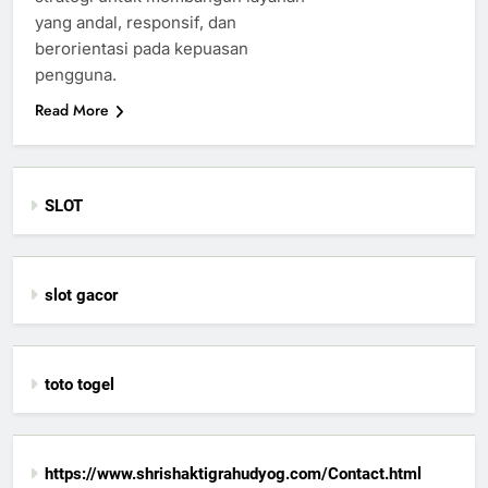
yang andal, responsif, dan
berorientasi pada kepuasan
pengguna.
Read More
SLOT
slot gacor
toto togel
https://www.shrishaktigrahudyog.com/Contact.html