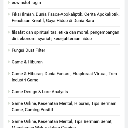
edwinslot login
Fiksi Ilmiah, Dunia Pasca-Apokaliptik, Cerita Apokaliptik,
Penulisan Kreatif, Gaya Hidup di Dunia Baru
filsafat dan spiritualitas, etika dan moral, pengembangan
diri, ekonomi syariah, kesejahteraan hidup
Fungsi Dust Filter
Game & Hiburan
Game & Hiburan, Dunia Fantasi, Eksplorasi Virtual, Tren
Industri Game
Game Design & Lore Analysis
Game Online, Kesehatan Mental, Hiburan, Tips Bermain
Game, Gaming Positif
Game Online, Kesehatan Mental, Tips Bermain Sehat,
Manajemen Waktu dalam Gaming