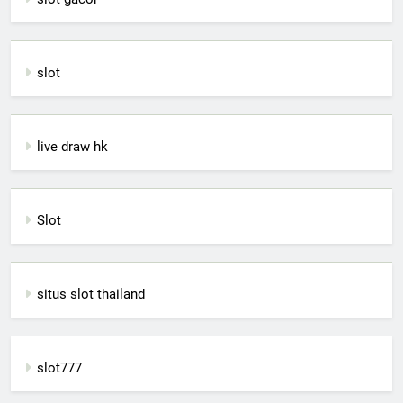
slot
live draw hk
Slot
situs slot thailand
slot777