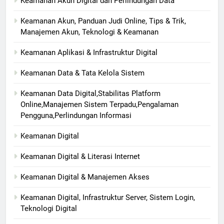
Keamanan Akun Digital dan Perlindungan Data
Keamanan Akun, Panduan Judi Online, Tips & Trik,
Manajemen Akun, Teknologi & Keamanan
Keamanan Aplikasi & Infrastruktur Digital
Keamanan Data & Tata Kelola Sistem
Keamanan Data Digital,Stabilitas Platform
Online,Manajemen Sistem Terpadu,Pengalaman
Pengguna,Perlindungan Informasi
Keamanan Digital
Keamanan Digital & Literasi Internet
Keamanan Digital & Manajemen Akses
Keamanan Digital, Infrastruktur Server, Sistem Login,
Teknologi Digital