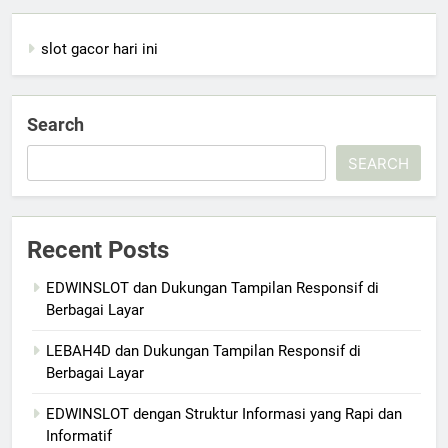
slot gacor hari ini
Search
SEARCH
Recent Posts
EDWINSLOT dan Dukungan Tampilan Responsif di
Berbagai Layar
LEBAH4D dan Dukungan Tampilan Responsif di
Berbagai Layar
EDWINSLOT dengan Struktur Informasi yang Rapi dan
Informatif