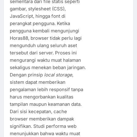
sementara dari file statis seperti
gambar, stylesheet (CSS),
JavaScript, hingga font di
perangkat pengguna. Ketika
pengguna kembali mengunjungi
Horas88, browser tidak perlu lagi
mengunduh ulang seluruh aset
tersebut dari server. Proses ini
mengurangi waktu muat halaman
sekaligus menekan beban jaringan.
Dengan prinsip
local storage
,
sistem dapat memberikan
pengalaman lebih responsif tanpa
harus mengorbankan kualitas
tampilan maupun keamanan data.
Dari sisi kecepatan, cache
browser memberikan dampak
signifikan. Studi performa web
menunjukkan bahwa waktu muat