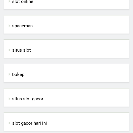
slot online
spaceman
situs slot
bokep
situs slot gacor
slot gacor hari ini