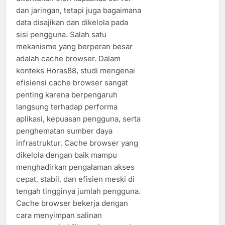
dan jaringan, tetapi juga bagaimana
data disajikan dan dikelola pada
sisi pengguna. Salah satu
mekanisme yang berperan besar
adalah cache browser. Dalam
konteks Horas88, studi mengenai
efisiensi cache browser sangat
penting karena berpengaruh
langsung terhadap performa
aplikasi, kepuasan pengguna, serta
penghematan sumber daya
infrastruktur. Cache browser yang
dikelola dengan baik mampu
menghadirkan pengalaman akses
cepat, stabil, dan efisien meski di
tengah tingginya jumlah pengguna.
Cache browser bekerja dengan
cara menyimpan salinan