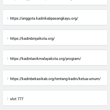
https://anggota.kadinkabpasangkayu.org/
https://kadinbinjaikota.org/
https://kadintasikmalayakota.org/program/
https://kadinbekasikab.org/tentang-kadin/ketua-umum/
slot 777