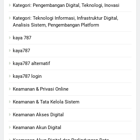
Kategori: Pengembangan Digital, Teknologi, Inovasi
Kategori: Teknologi Informasi, Infrastruktur Digital,
Analisis Sistem, Pengembangan Platform
kaya 787
kaya787
kaya787 alternatif
kaya787 login
Keamanan & Privasi Online
Keamanan & Tata Kelola Sistem
Keamanan Akses Digital
Keamanan Akun Digital