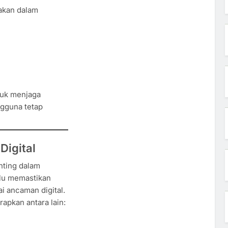
akan dalam
uk menjaga
ngguna tetap
Digital
nting dalam
rlu memastikan
i ancaman digital.
apkan antara lain: