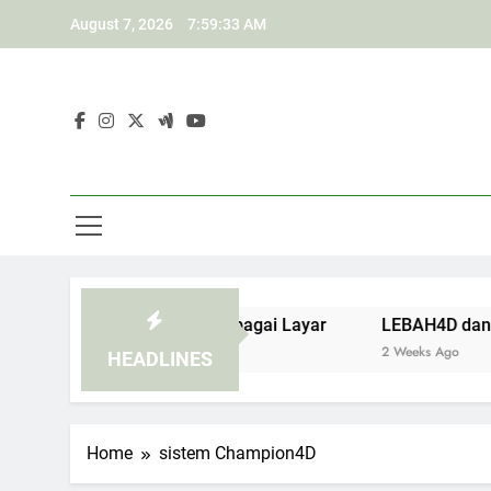
Skip
August 7, 2026
7:59:34 AM
to
content
CN 
Dapatkan P
Responsif di Berbagai Layar
LEBAH4D dan Dukungan Ta
2 Weeks Ago
HEADLINES
Home
sistem Champion4D