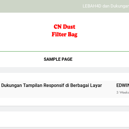
LEBAH4D dan Dukungan T
EDWINSLOT dengan Strukt
LEBAH4D dengan Strukt
Dust Filter Bag
EDWINSLOT dan Dukungan T
roduk Filter Berkualitas Untuk Industri Anda Dari CN Dust Filter
LEBAH4D dan Dukungan T
SAMPLE PAGE
EDWINSLOT dengan Strukt
LEBAH4D dengan Strukt
mpilan Responsif di Berbagai Layar
EDWINSLOT dengan
3 Weeks Ago