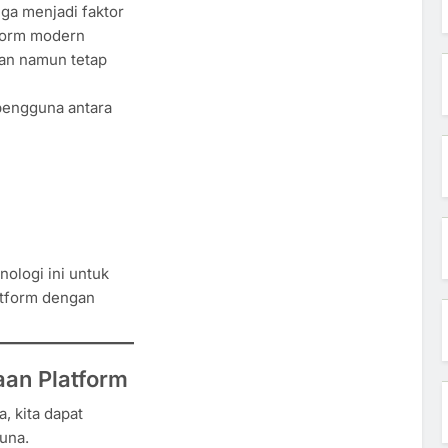
ga menjadi faktor
tform modern
an namun tetap
pengguna antara
logi ini untuk
tform dengan
aan Platform
, kita dapat
una.