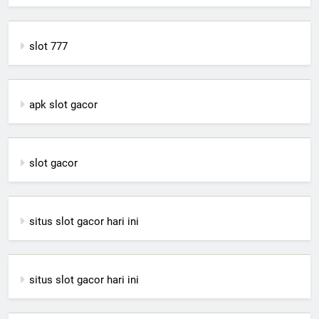
slot 777
apk slot gacor
slot gacor
situs slot gacor hari ini
situs slot gacor hari ini