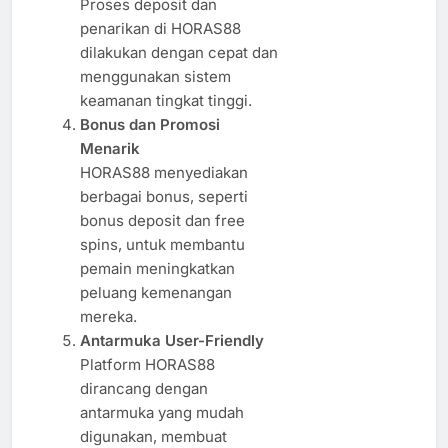
Proses deposit dan
penarikan di HORAS88
dilakukan dengan cepat dan
menggunakan sistem
keamanan tingkat tinggi.
Bonus dan Promosi
Menarik
HORAS88 menyediakan
berbagai bonus, seperti
bonus deposit dan free
spins, untuk membantu
pemain meningkatkan
peluang kemenangan
mereka.
Antarmuka User-Friendly
Platform HORAS88
dirancang dengan
antarmuka yang mudah
digunakan, membuat