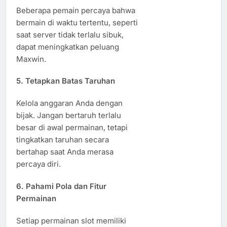
Beberapa pemain percaya bahwa
bermain di waktu tertentu, seperti
saat server tidak terlalu sibuk,
dapat meningkatkan peluang
Maxwin.
5. Tetapkan Batas Taruhan
Kelola anggaran Anda dengan
bijak. Jangan bertaruh terlalu
besar di awal permainan, tetapi
tingkatkan taruhan secara
bertahap saat Anda merasa
percaya diri.
6. Pahami Pola dan Fitur
Permainan
Setiap permainan slot memiliki