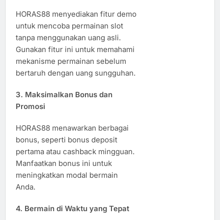
HORAS88 menyediakan fitur demo
untuk mencoba permainan slot
tanpa menggunakan uang asli.
Gunakan fitur ini untuk memahami
mekanisme permainan sebelum
bertaruh dengan uang sungguhan.
3. Maksimalkan Bonus dan
Promosi
HORAS88 menawarkan berbagai
bonus, seperti bonus deposit
pertama atau cashback mingguan.
Manfaatkan bonus ini untuk
meningkatkan modal bermain
Anda.
4. Bermain di Waktu yang Tepat