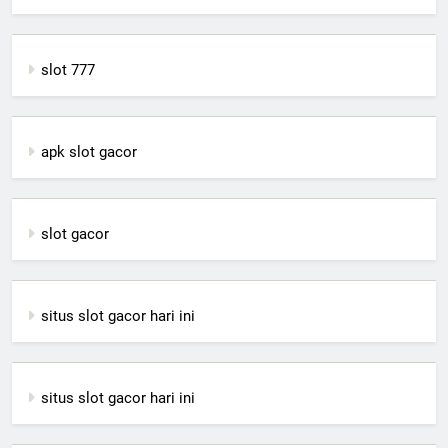
slot 777
apk slot gacor
slot gacor
situs slot gacor hari ini
situs slot gacor hari ini