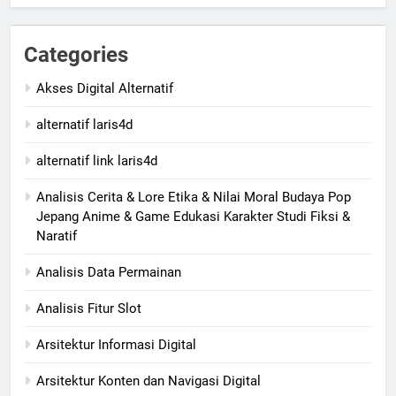
Categories
Akses Digital Alternatif
alternatif laris4d
alternatif link laris4d
Analisis Cerita & Lore Etika & Nilai Moral Budaya Pop
Jepang Anime & Game Edukasi Karakter Studi Fiksi &
Naratif
Analisis Data Permainan
Analisis Fitur Slot
Arsitektur Informasi Digital
Arsitektur Konten dan Navigasi Digital