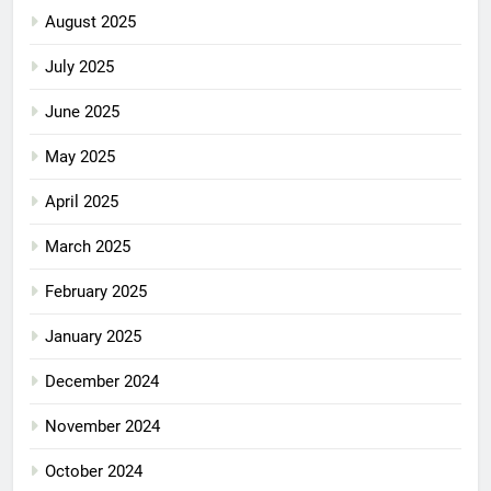
August 2025
July 2025
June 2025
May 2025
April 2025
March 2025
February 2025
January 2025
December 2024
November 2024
October 2024