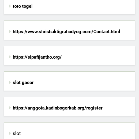
toto togel
https://www.shrishaktigrahudyog.com/Contact.html
https://sipafijantho.org/
slot gacor
https://anggota.kadinbogorkab.org/register
slot