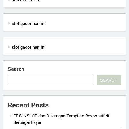
slot gacor hari ini
slot gacor hari ini
Search
SEARCH
Recent Posts
EDWINSLOT dan Dukungan Tampilan Responsif di
Berbagai Layar