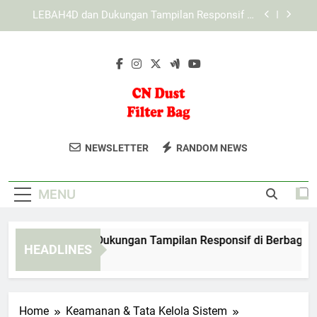
Skip
EDWINSLOT dengan Struktur Informasi yang Rapi
to
dan Informatif
content
LEBAH4D dengan Struktur Informasi yang Rapi
dan Informatif
EDWINSLOT dan Dukungan Tampilan Responsif di
Berbagai Layar
LEBAH4D dan Dukungan Tampilan Responsif di
Berbagai Layar
CN Dust Filter
Dapatkan Produk Filter Berkualitas
EDWINSLOT dengan Struktur Informasi yang Rapi
NEWSLETTER
RANDOM NEWS
dan Informatif
Bag
Untuk Industri Anda Dari CN Dust Filter
LEBAH4D dengan Struktur Informasi yang Rapi
Bag. Solusi Filtrasi Untuk Efisiensi
dan Informatif
MENU
Maksimal.
DWINSLOT dan Dukungan Tampilan Responsif di Berbagai Lay
HEADLINES
Weeks Ago
Home
Keamanan & Tata Kelola Sistem