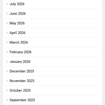
July 2026
June 2026
May 2026
April 2026
March 2026
February 2026
January 2026
December 2025
November 2025
October 2025
September 2025