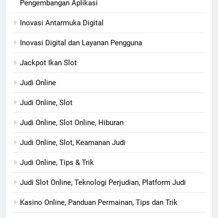
Pengembangan Aplikasi
Inovasi Antarmuka Digital
Inovasi Digital dan Layanan Pengguna
Jackpot Ikan Slot
Judi Online
Judi Online, Slot
Judi Online, Slot Online, Hiburan
Judi Online, Slot, Keamanan Judi
Judi Online, Tips & Trik
Judi Slot Online, Teknologi Perjudian, Platform Judi
Kasino Online, Panduan Permainan, Tips dan Trik