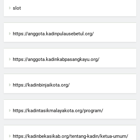
slot
https://anggota.kadinpulausebetul.org/
https://anggota.kadinkabpasangkayu.org/
https://kadinbinjaikota.org/
https://kadintasikmalayakota.org/program/
https://kadinbekasikab.org/tentang-kadin/ketua-umum/