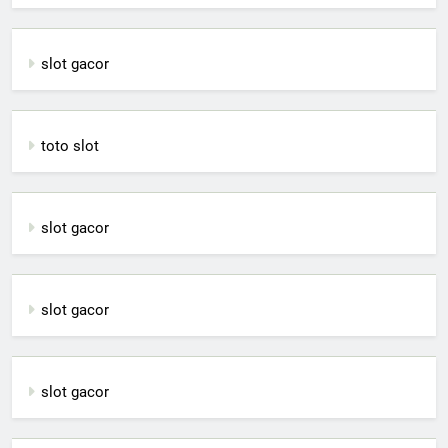
slot gacor
toto slot
slot gacor
slot gacor
slot gacor