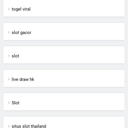
togel viral
slot gacor
slot
live draw hk
Slot
situs slot thailand