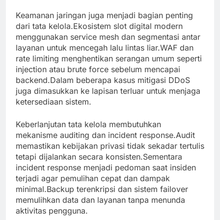
Keamanan jaringan juga menjadi bagian penting
dari tata kelola.Ekosistem slot digital modern
menggunakan service mesh dan segmentasi antar
layanan untuk mencegah lalu lintas liar.WAF dan
rate limiting menghentikan serangan umum seperti
injection atau brute force sebelum mencapai
backend.Dalam beberapa kasus mitigasi DDoS
juga dimasukkan ke lapisan terluar untuk menjaga
ketersediaan sistem.
Keberlanjutan tata kelola membutuhkan
mekanisme auditing dan incident response.Audit
memastikan kebijakan privasi tidak sekadar tertulis
tetapi dijalankan secara konsisten.Sementara
incident response menjadi pedoman saat insiden
terjadi agar pemulihan cepat dan dampak
minimal.Backup terenkripsi dan sistem failover
memulihkan data dan layanan tanpa menunda
aktivitas pengguna.