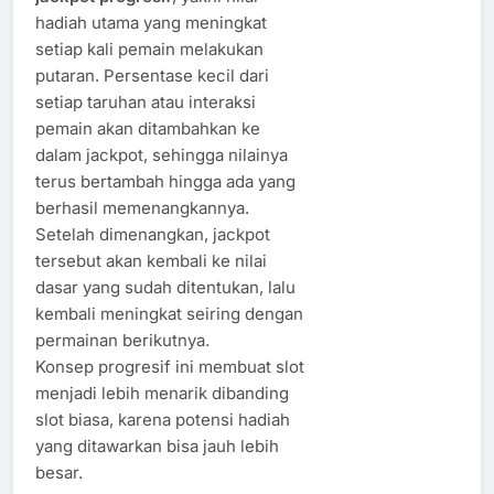
hadiah utama yang meningkat
setiap kali pemain melakukan
putaran. Persentase kecil dari
setiap taruhan atau interaksi
pemain akan ditambahkan ke
dalam jackpot, sehingga nilainya
terus bertambah hingga ada yang
berhasil memenangkannya.
Setelah dimenangkan, jackpot
tersebut akan kembali ke nilai
dasar yang sudah ditentukan, lalu
kembali meningkat seiring dengan
permainan berikutnya.
Konsep progresif ini membuat slot
menjadi lebih menarik dibanding
slot biasa, karena potensi hadiah
yang ditawarkan bisa jauh lebih
besar.