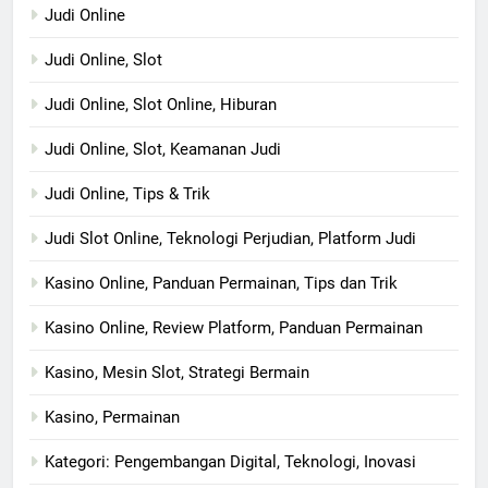
Judi Online
Judi Online, Slot
Judi Online, Slot Online, Hiburan
Judi Online, Slot, Keamanan Judi
Judi Online, Tips & Trik
Judi Slot Online, Teknologi Perjudian, Platform Judi
Kasino Online, Panduan Permainan, Tips dan Trik
Kasino Online, Review Platform, Panduan Permainan
Kasino, Mesin Slot, Strategi Bermain
Kasino, Permainan
Kategori: Pengembangan Digital, Teknologi, Inovasi