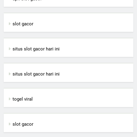
slot gacor
situs slot gacor hari ini
situs slot gacor hari ini
togel viral
slot gacor