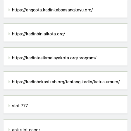
https://anggota.kadinkabpasangkayu.org/
https://kadinbinjaikota.org/
https://kadintasikmalayakota.org/program/
https://kadinbekasikab.org/tentang-kadin/ketua-umum/
slot 777
apk slot gacor