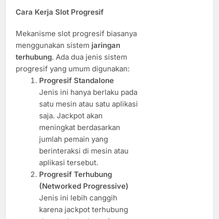
Cara Kerja Slot Progresif
Mekanisme slot progresif biasanya
menggunakan sistem
jaringan
terhubung
. Ada dua jenis sistem
progresif yang umum digunakan:
Progresif Standalone
Jenis ini hanya berlaku pada
satu mesin atau satu aplikasi
saja. Jackpot akan
meningkat berdasarkan
jumlah pemain yang
berinteraksi di mesin atau
aplikasi tersebut.
Progresif Terhubung
(Networked Progressive)
Jenis ini lebih canggih
karena jackpot terhubung