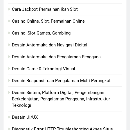
Cara Jackpot Permainan Ikan Slot
Casino Online, Slot, Permainan Online
Casino, Slot Games, Gambling
Desain Antarmuka dan Navigasi Digital
Desain Antarmuka dan Pengalaman Pengguna
Desain Game & Teknologi Visual
Desain Responsif dan Pengalaman Multi-Perangkat
Desain Sistem, Platform Digital, Pengembangan
Berkelanjutan, Pengalaman Pengguna, Infrastruktur
Teknologi
Desain UI/UX
Diagnostik Error HTTP Troubleshooting Akses Situs