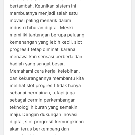
bertambah. Keunikan sistem ini
membuatnya menjadi salah satu
inovasi paling menarik dalam
industri hiburan digital. Meski
memiliki tantangan berupa peluang
kemenangan yang lebih kecil, slot
progresif tetap diminati karena
menawarkan sensasi berbeda dan
hadiah yang sangat besar.
Memahami cara kerja, kelebihan,
dan kekurangannya membantu kita
melihat slot progresif tidak hanya
sebagai permainan, tetapi juga
sebagai cermin perkembangan
teknologi hiburan yang semakin
maju. Dengan dukungan inovasi
digital, slot progresif kemungkinan
akan terus berkembang dan