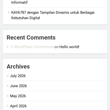
Informatif
KAYA787 dengan Tampilan Dinamis untuk Berbagai
Kebutuhan Digital
Recent Comments
A WordPress Commenter
on
Hello world!
Archives
July 2026
June 2026
May 2026
April 2026