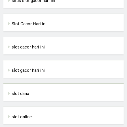
situs slot gacor hari ini
Slot Gacor Hari ini
slot gacor hari ini
slot gacor hari ini
slot dana
slot online