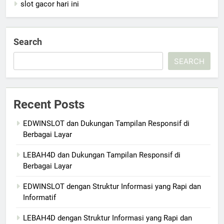
slot gacor hari ini
Search
SEARCH
Recent Posts
EDWINSLOT dan Dukungan Tampilan Responsif di
Berbagai Layar
LEBAH4D dan Dukungan Tampilan Responsif di
Berbagai Layar
EDWINSLOT dengan Struktur Informasi yang Rapi dan
Informatif
LEBAH4D dengan Struktur Informasi yang Rapi dan