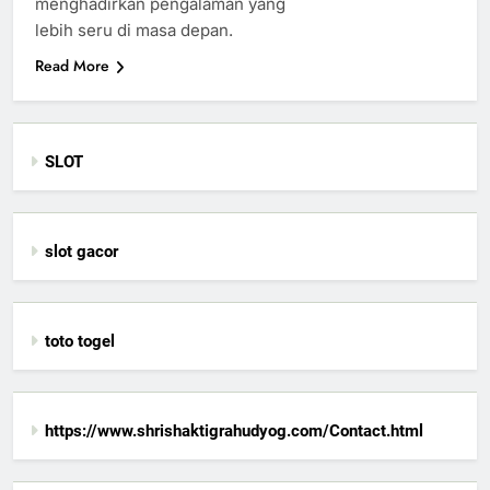
menghadirkan pengalaman yang
lebih seru di masa depan.
Read More
SLOT
slot gacor
toto togel
https://www.shrishaktigrahudyog.com/Contact.html