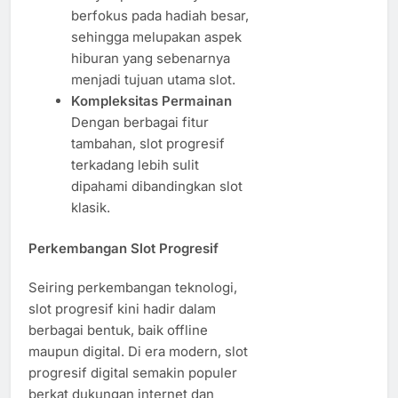
berfokus pada hadiah besar,
sehingga melupakan aspek
hiburan yang sebenarnya
menjadi tujuan utama slot.
Kompleksitas Permainan
Dengan berbagai fitur
tambahan, slot progresif
terkadang lebih sulit
dipahami dibandingkan slot
klasik.
Perkembangan Slot Progresif
Seiring perkembangan teknologi,
slot progresif kini hadir dalam
berbagai bentuk, baik offline
maupun digital. Di era modern, slot
progresif digital semakin populer
berkat dukungan internet dan