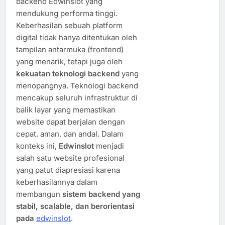
backend Edwinslot yang
mendukung performa tinggi.
Keberhasilan sebuah platform
digital tidak hanya ditentukan oleh
tampilan antarmuka (frontend)
yang menarik, tetapi juga oleh
kekuatan teknologi backend
yang
menopangnya. Teknologi backend
mencakup seluruh infrastruktur di
balik layar yang memastikan
website dapat berjalan dengan
cepat, aman, dan andal. Dalam
konteks ini,
Edwinslot
menjadi
salah satu website profesional
yang patut diapresiasi karena
keberhasilannya dalam
membangun
sistem backend yang
stabil, scalable, dan berorientasi
pada
edwinslot
.