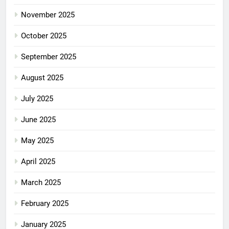
November 2025
October 2025
September 2025
August 2025
July 2025
June 2025
May 2025
April 2025
March 2025
February 2025
January 2025