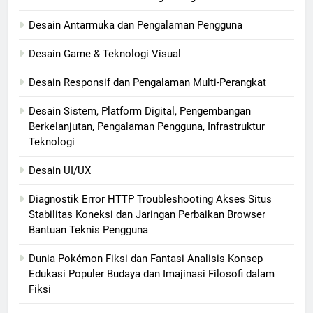
Desain Antarmuka dan Pengalaman Pengguna
Desain Game & Teknologi Visual
Desain Responsif dan Pengalaman Multi-Perangkat
Desain Sistem, Platform Digital, Pengembangan
Berkelanjutan, Pengalaman Pengguna, Infrastruktur
Teknologi
Desain UI/UX
Diagnostik Error HTTP Troubleshooting Akses Situs
Stabilitas Koneksi dan Jaringan Perbaikan Browser
Bantuan Teknis Pengguna
Dunia Pokémon Fiksi dan Fantasi Analisis Konsep
Edukasi Populer Budaya dan Imajinasi Filosofi dalam
Fiksi