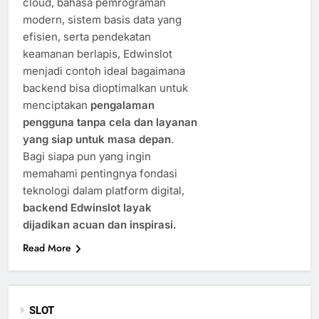
cloud, bahasa pemrograman
modern, sistem basis data yang
efisien, serta pendekatan
keamanan berlapis, Edwinslot
menjadi contoh ideal bagaimana
backend bisa dioptimalkan untuk
menciptakan
pengalaman
pengguna tanpa cela dan layanan
yang siap untuk masa depan
.
Bagi siapa pun yang ingin
memahami pentingnya fondasi
teknologi dalam platform digital,
backend Edwinslot layak
dijadikan acuan dan inspirasi.
Read More
SLOT