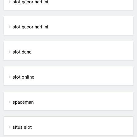
slot gacor hari ini
slot gacor hari ini
slot dana
slot online
spaceman
situs slot