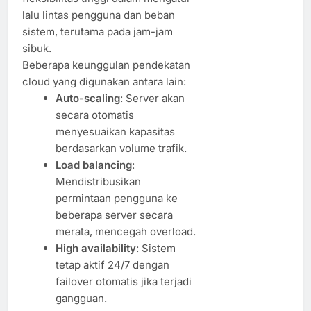
lalu lintas pengguna dan beban
sistem, terutama pada jam-jam
sibuk.
Beberapa keunggulan pendekatan
cloud yang digunakan antara lain:
Auto-scaling
: Server akan
secara otomatis
menyesuaikan kapasitas
berdasarkan volume trafik.
Load balancing
:
Mendistribusikan
permintaan pengguna ke
beberapa server secara
merata, mencegah overload.
High availability
: Sistem
tetap aktif 24/7 dengan
failover otomatis jika terjadi
gangguan.