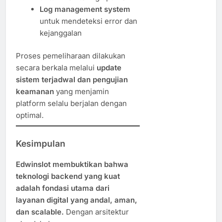
Log management system
untuk mendeteksi error dan
kejanggalan
Proses pemeliharaan dilakukan
secara berkala melalui
update
sistem terjadwal dan pengujian
keamanan
yang menjamin
platform selalu berjalan dengan
optimal.
Kesimpulan
Edwinslot membuktikan bahwa
teknologi backend yang kuat
adalah fondasi utama dari
layanan digital yang andal, aman,
dan scalable.
Dengan arsitektur