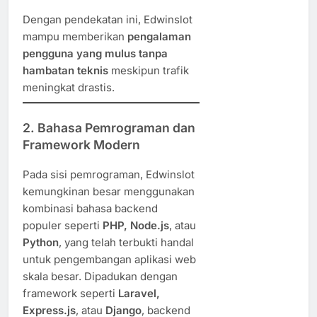
Dengan pendekatan ini, Edwinslot
mampu memberikan
pengalaman
pengguna yang mulus tanpa
hambatan teknis
meskipun trafik
meningkat drastis.
2.
Bahasa Pemrograman dan
Framework Modern
Pada sisi pemrograman, Edwinslot
kemungkinan besar menggunakan
kombinasi bahasa backend
populer seperti
PHP, Node.js
, atau
Python
, yang telah terbukti handal
untuk pengembangan aplikasi web
skala besar. Dipadukan dengan
framework seperti
Laravel,
Express.js
, atau
Django
, backend