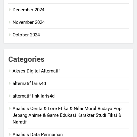
December 2024
November 2024
October 2024
Categories
Akses Digital Alternatif
alternatif laris4d
alternatif link laris4d
Analisis Cerita & Lore Etika & Nilai Moral Budaya Pop
Jepang Anime & Game Edukasi Karakter Studi Fiksi &
Naratif
Analisis Data Permainan