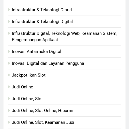
Infrastruktur & Teknologi Cloud
Infrastruktur & Teknologi Digital
Infrastruktur Digital, Teknologi Web, Keamanan Sistem,
Pengembangan Aplikasi
Inovasi Antarmuka Digital
Inovasi Digital dan Layanan Pengguna
Jackpot Ikan Slot
Judi Online
Judi Online, Slot
Judi Online, Slot Online, Hiburan
Judi Online, Slot, Keamanan Judi