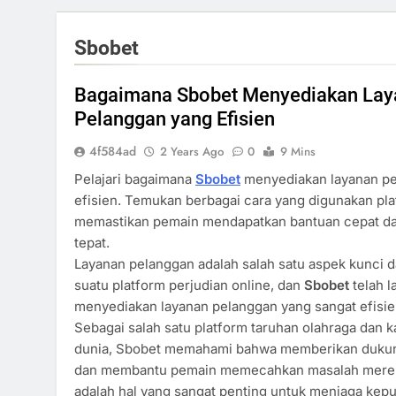
Sbobet
Bagaimana Sbobet Menyediakan Lay
Pelanggan yang Efisien
4f584ad
2 Years Ago
0
9 Mins
Pelajari bagaimana
Sbobet
menyediakan layanan pe
efisien. Temukan berbagai cara yang digunakan pla
memastikan pemain mendapatkan bantuan cepat da
tepat.
Layanan pelanggan adalah salah satu aspek kunci 
suatu platform perjudian online, dan
Sbobet
telah l
menyediakan layanan pelanggan yang sangat efisie
Sebagai salah satu platform taruhan olahraga dan k
dunia, Sbobet memahami bahwa memberikan dukun
dan membantu pemain memecahkan masalah merek
adalah hal yang sangat penting untuk menjaga kepu