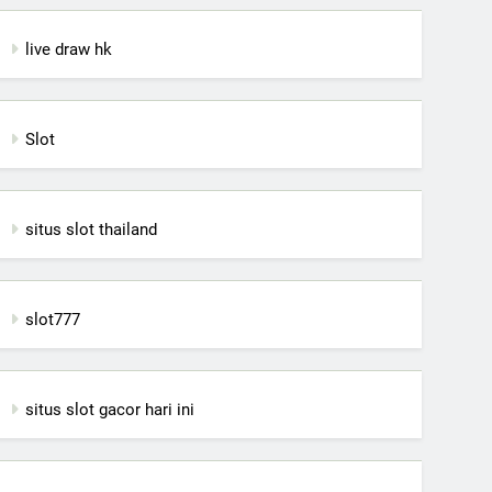
live draw hk
Slot
situs slot thailand
slot777
situs slot gacor hari ini