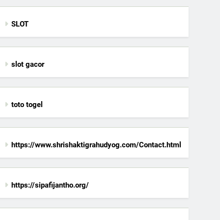
SLOT
slot gacor
toto togel
https://www.shrishaktigrahudyog.com/Contact.html
https://sipafijantho.org/