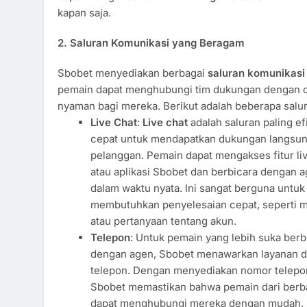
kapan saja.
2. Saluran Komunikasi yang Beragam
Sbobet menyediakan berbagai
saluran komunikasi
pemain dapat menghubungi tim dukungan dengan c
nyaman bagi mereka. Berikut adalah beberapa salur
Live Chat
:
Live chat
adalah saluran paling ef
cepat untuk mendapatkan dukungan langsung
pelanggan. Pemain dapat mengakses fitur liv
atau aplikasi Sbobet dan berbicara dengan 
dalam waktu nyata. Ini sangat berguna untu
membutuhkan penyelesaian cepat, seperti m
atau pertanyaan tentang akun.
Telepon
: Untuk pemain yang lebih suka berb
dengan agen, Sbobet menawarkan layanan d
telepon. Dengan menyediakan nomor telepon
Sbobet memastikan bahwa pemain dari berba
dapat menghubungi mereka dengan mudah.