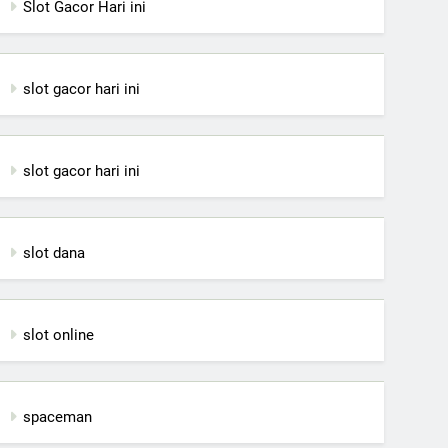
Slot Gacor Hari ini
slot gacor hari ini
slot gacor hari ini
slot dana
slot online
spaceman