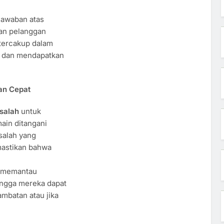
jawaban atas
an pelanggan
tercakup dalam
u dan mendapatkan
an Cepat
salah
untuk
ain ditangani
salah yang
mastikan bahwa
k memantau
ngga mereka dapat
ambatan atau jika