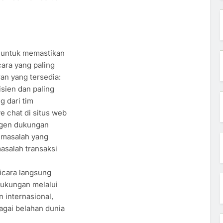
untuk memastikan
ara yang paling
an yang tersedia:
isien dan paling
 dari tim
e chat di situs web
agen dukungan
k masalah yang
asalah transaksi
icara langsung
ukungan melalui
 internasional,
gai belahan dunia