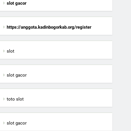
slot gacor
https://anggota.kadinbogorkab.org/register
slot
slot gacor
toto slot
slot gacor