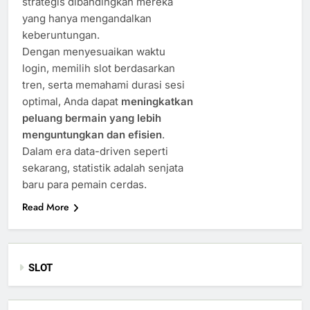
strategis dibandingkan mereka
yang hanya mengandalkan
keberuntungan.
Dengan menyesuaikan waktu
login, memilih slot berdasarkan
tren, serta memahami durasi sesi
optimal, Anda dapat
meningkatkan
peluang bermain yang lebih
menguntungkan dan efisien
.
Dalam era data-driven seperti
sekarang, statistik adalah senjata
baru para pemain cerdas.
Read More
SLOT