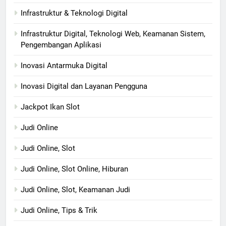
Infrastruktur & Teknologi Digital
Infrastruktur Digital, Teknologi Web, Keamanan Sistem,
Pengembangan Aplikasi
Inovasi Antarmuka Digital
Inovasi Digital dan Layanan Pengguna
Jackpot Ikan Slot
Judi Online
Judi Online, Slot
Judi Online, Slot Online, Hiburan
Judi Online, Slot, Keamanan Judi
Judi Online, Tips & Trik