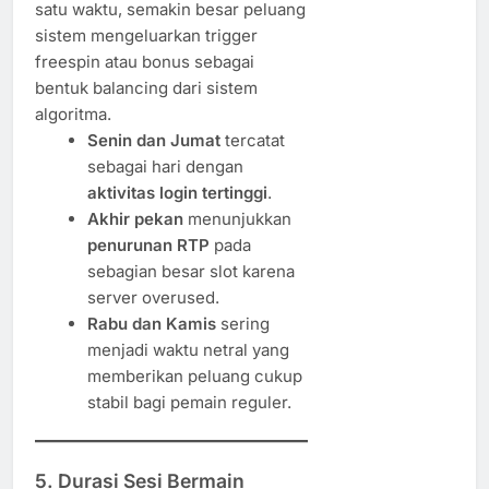
satu waktu, semakin besar peluang
sistem mengeluarkan trigger
freespin atau bonus sebagai
bentuk balancing dari sistem
algoritma.
Senin dan Jumat
tercatat
sebagai hari dengan
aktivitas login tertinggi
.
Akhir pekan
menunjukkan
penurunan RTP
pada
sebagian besar slot karena
server overused.
Rabu dan Kamis
sering
menjadi waktu netral yang
memberikan peluang cukup
stabil bagi pemain reguler.
5. Durasi Sesi Bermain