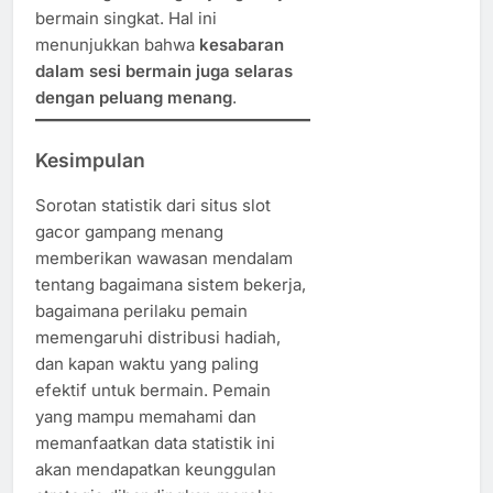
bermain singkat. Hal ini
menunjukkan bahwa
kesabaran
dalam sesi bermain juga selaras
dengan peluang menang
.
Kesimpulan
Sorotan statistik dari situs slot
gacor gampang menang
memberikan wawasan mendalam
tentang bagaimana sistem bekerja,
bagaimana perilaku pemain
memengaruhi distribusi hadiah,
dan kapan waktu yang paling
efektif untuk bermain. Pemain
yang mampu memahami dan
memanfaatkan data statistik ini
akan mendapatkan keunggulan