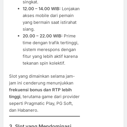
singkat.
12.00 – 14.00 WIB:
Lonjakan
akses mobile dari pemain
yang bermain saat istirahat
siang.
20.00 – 22.00 WIB:
Prime
time dengan trafik tertinggi,
sistem merespons dengan
fitur yang lebih aktif karena
tekanan spin kolektif.
Slot yang dimainkan selama jam-
jam ini cenderung menunjukkan
frekuensi bonus dan RTP lebih
tinggi
, terutama game dari provider
seperti Pragmatic Play, PG Soft,
dan Habanero.
3. Slot yang Mendominasi