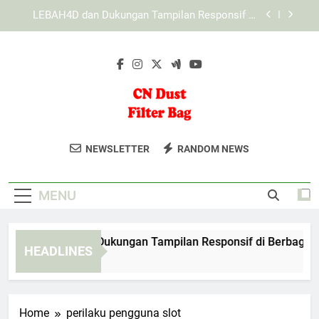
Skip
EDWINSLOT dengan Struktur Informasi yang Rapi
to
dan Informatif
content
LEBAH4D dengan Struktur Informasi yang Rapi
dan Informatif
EDWINSLOT dan Dukungan Tampilan Responsif di
Berbagai Layar
LEBAH4D dan Dukungan Tampilan Responsif di
Berbagai Layar
CN Dust Filter
Dapatkan Produk Filter Berkualitas
EDWINSLOT dengan Struktur Informasi yang Rapi
NEWSLETTER
RANDOM NEWS
dan Informatif
Bag
Untuk Industri Anda Dari CN Dust Filter
LEBAH4D dengan Struktur Informasi yang Rapi
Bag. Solusi Filtrasi Untuk Efisiensi
dan Informatif
MENU
Maksimal.
DWINSLOT dan Dukungan Tampilan Responsif di Berbagai Lay
HEADLINES
Week Ago
Home
perilaku pengguna slot