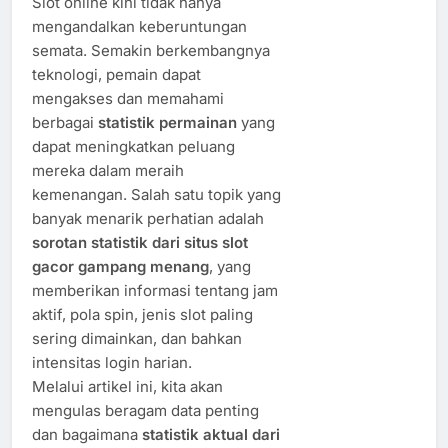
Slot online kini tidak hanya
mengandalkan keberuntungan
semata. Semakin berkembangnya
teknologi, pemain dapat
mengakses dan memahami
berbagai
statistik permainan
yang
dapat meningkatkan peluang
mereka dalam meraih
kemenangan. Salah satu topik yang
banyak menarik perhatian adalah
sorotan statistik dari situs slot
gacor gampang menang
, yang
memberikan informasi tentang jam
aktif, pola spin, jenis slot paling
sering dimainkan, dan bahkan
intensitas login harian.
Melalui artikel ini, kita akan
mengulas beragam data penting
dan bagaimana
statistik aktual dari