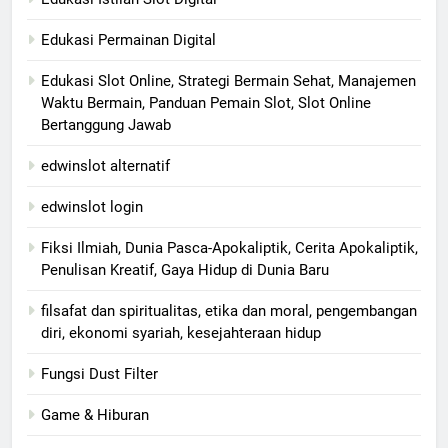
Edukasi Permainan Digital
Edukasi Slot Online, Strategi Bermain Sehat, Manajemen
Waktu Bermain, Panduan Pemain Slot, Slot Online
Bertanggung Jawab
edwinslot alternatif
edwinslot login
Fiksi Ilmiah, Dunia Pasca-Apokaliptik, Cerita Apokaliptik,
Penulisan Kreatif, Gaya Hidup di Dunia Baru
filsafat dan spiritualitas, etika dan moral, pengembangan
diri, ekonomi syariah, kesejahteraan hidup
Fungsi Dust Filter
Game & Hiburan