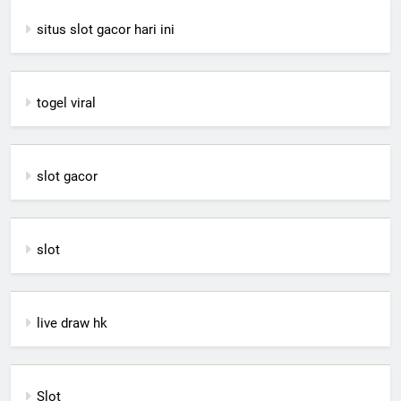
situs slot gacor hari ini
togel viral
slot gacor
slot
live draw hk
Slot