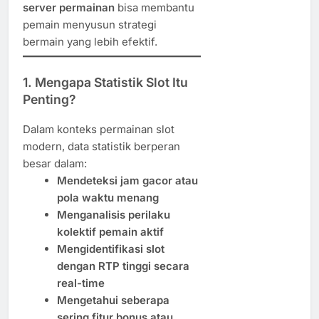
server permainan
bisa membantu
pemain menyusun strategi
bermain yang lebih efektif.
1. Mengapa Statistik Slot Itu
Penting?
Dalam konteks permainan slot
modern, data statistik berperan
besar dalam:
Mendeteksi jam gacor atau
pola waktu menang
Menganalisis perilaku
kolektif pemain aktif
Mengidentifikasi slot
dengan RTP tinggi secara
real-time
Mengetahui seberapa
sering fitur bonus atau