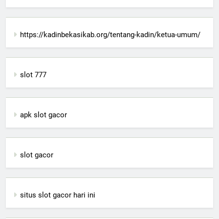
https://kadinbekasikab.org/tentang-kadin/ketua-umum/
slot 777
apk slot gacor
slot gacor
situs slot gacor hari ini