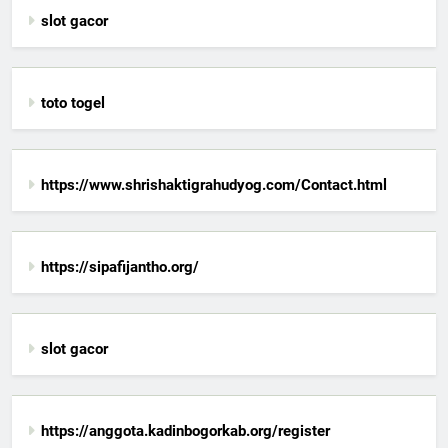
slot gacor
toto togel
https://www.shrishaktigrahudyog.com/Contact.html
https://sipafijantho.org/
slot gacor
https://anggota.kadinbogorkab.org/register