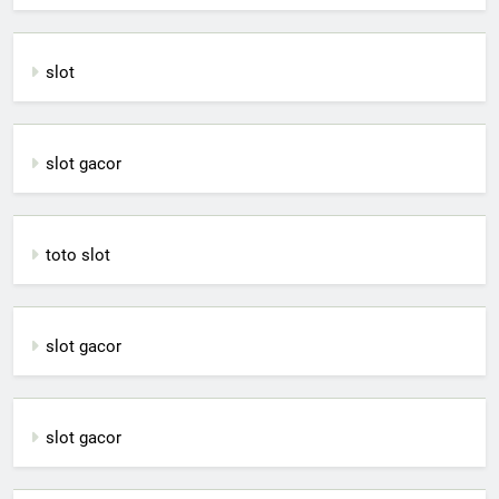
slot
slot gacor
toto slot
slot gacor
slot gacor