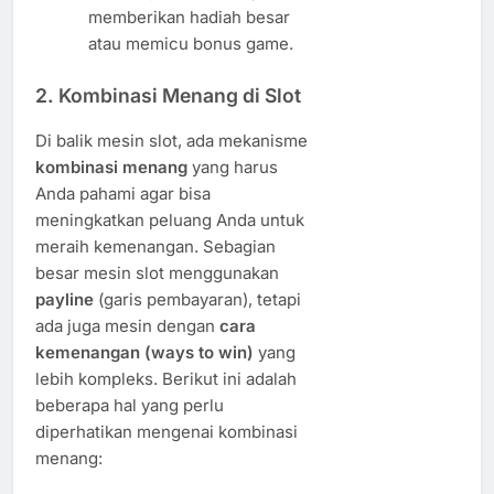
memberikan hadiah besar
atau memicu bonus game.
2. Kombinasi Menang di Slot
Di balik mesin slot, ada mekanisme
kombinasi menang
yang harus
Anda pahami agar bisa
meningkatkan peluang Anda untuk
meraih kemenangan. Sebagian
besar mesin slot menggunakan
payline
(garis pembayaran), tetapi
ada juga mesin dengan
cara
kemenangan (ways to win)
yang
lebih kompleks. Berikut ini adalah
beberapa hal yang perlu
diperhatikan mengenai kombinasi
menang: