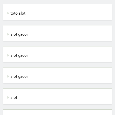
toto slot
slot gacor
slot gacor
slot gacor
slot