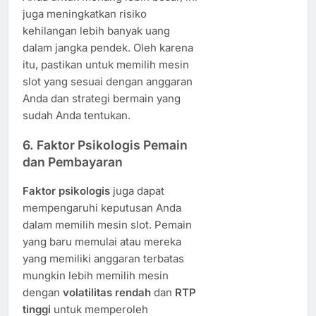
juga meningkatkan risiko
kehilangan lebih banyak uang
dalam jangka pendek. Oleh karena
itu, pastikan untuk memilih mesin
slot yang sesuai dengan anggaran
Anda dan strategi bermain yang
sudah Anda tentukan.
6.
Faktor Psikologis Pemain
dan Pembayaran
Faktor psikologis
juga dapat
mempengaruhi keputusan Anda
dalam memilih mesin slot. Pemain
yang baru memulai atau mereka
yang memiliki anggaran terbatas
mungkin lebih memilih mesin
dengan
volatilitas rendah
dan
RTP
tinggi
untuk memperoleh