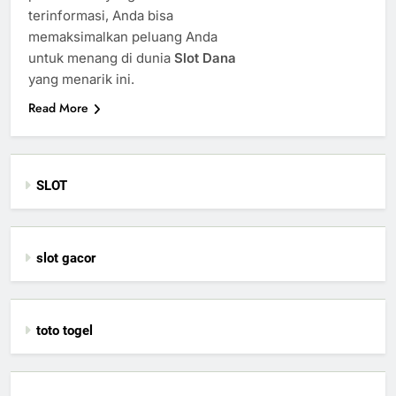
terinformasi, Anda bisa
memaksimalkan peluang Anda
untuk menang di dunia
Slot Dana
yang menarik ini.
Read More
SLOT
slot gacor
toto togel