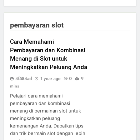
pembayaran slot
Cara Memahami
Pembayaran dan Kombinasi
Menang di Slot untuk
Meningkatkan Peluang Anda
4f584ad
1 year ago
0
9
mins
Pelajari cara memahami
pembayaran dan kombinasi
menang di permainan slot untuk
meningkatkan peluang
kemenangan Anda. Dapatkan tips
dan trik bermain slot dengan lebih