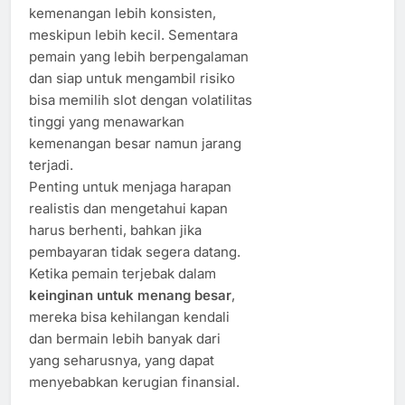
kemenangan lebih konsisten,
meskipun lebih kecil. Sementara
pemain yang lebih berpengalaman
dan siap untuk mengambil risiko
bisa memilih slot dengan volatilitas
tinggi yang menawarkan
kemenangan besar namun jarang
terjadi.
Penting untuk menjaga harapan
realistis dan mengetahui kapan
harus berhenti, bahkan jika
pembayaran tidak segera datang.
Ketika pemain terjebak dalam
keinginan untuk menang besar
,
mereka bisa kehilangan kendali
dan bermain lebih banyak dari
yang seharusnya, yang dapat
menyebabkan kerugian finansial.