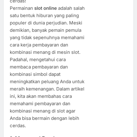
cerdas!
Permainan
slot online
adalah salah
satu bentuk hiburan yang paling
populer di dunia perjudian. Meski
demikian, banyak pemain pemula
yang tidak sepenuhnya memahami
cara kerja pembayaran dan
kombinasi menang di mesin slot.
Padahal, mengetahui cara
membaca pembayaran dan
kombinasi simbol dapat
meningkatkan peluang Anda untuk
meraih kemenangan. Dalam artikel
ini, kita akan membahas cara
memahami pembayaran dan
kombinasi menang di slot agar
Anda bisa bermain dengan lebih
cerdas.