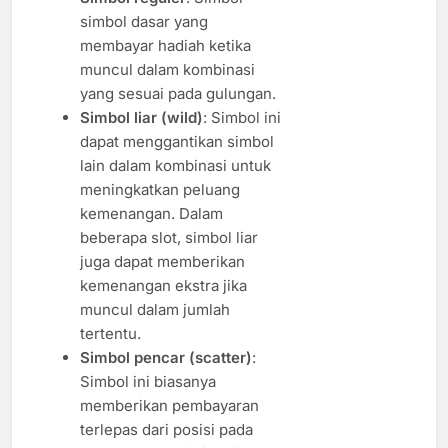
simbol dasar yang
membayar hadiah ketika
muncul dalam kombinasi
yang sesuai pada gulungan.
Simbol liar (wild)
: Simbol ini
dapat menggantikan simbol
lain dalam kombinasi untuk
meningkatkan peluang
kemenangan. Dalam
beberapa slot, simbol liar
juga dapat memberikan
kemenangan ekstra jika
muncul dalam jumlah
tertentu.
Simbol pencar (scatter)
:
Simbol ini biasanya
memberikan pembayaran
terlepas dari posisi pada