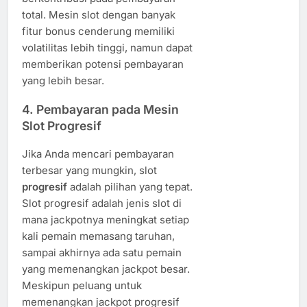
total. Mesin slot dengan banyak
fitur bonus cenderung memiliki
volatilitas lebih tinggi, namun dapat
memberikan potensi pembayaran
yang lebih besar.
4.
Pembayaran pada Mesin
Slot Progresif
Jika Anda mencari pembayaran
terbesar yang mungkin, slot
progresif
adalah pilihan yang tepat.
Slot progresif adalah jenis slot di
mana jackpotnya meningkat setiap
kali pemain memasang taruhan,
sampai akhirnya ada satu pemain
yang memenangkan jackpot besar.
Meskipun peluang untuk
memenangkan jackpot progresif