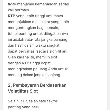
tidak menjamin kemenangan setiap
kali bermain.
RTP
yang lebih tinggi umumnya
menunjukkan mesin slot yang lebih
menguntungkan bagi pemain,
tetapi penting untuk diingat bahwa
ini adalah rata-rata jangka panjang
dan hasil dalam waktu singkat
dapat bervariasi secara signifikan.
Oleh karena itu, memilih slot
dengan RTP tinggi dapat
meningkatkan peluang Anda untuk
menang dalam jangka panjang.
2.
Pembayaran Berdasarkan
Volatilitas Slot
Selain RTP, salah satu faktor
penting yang perlu