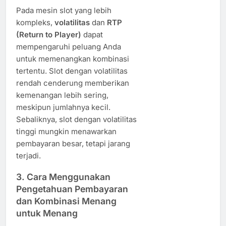
Pada mesin slot yang lebih
kompleks,
volatilitas
dan
RTP
(Return to Player)
dapat
mempengaruhi peluang Anda
untuk memenangkan kombinasi
tertentu. Slot dengan volatilitas
rendah cenderung memberikan
kemenangan lebih sering,
meskipun jumlahnya kecil.
Sebaliknya, slot dengan volatilitas
tinggi mungkin menawarkan
pembayaran besar, tetapi jarang
terjadi.
3. Cara Menggunakan
Pengetahuan Pembayaran
dan Kombinasi Menang
untuk Menang