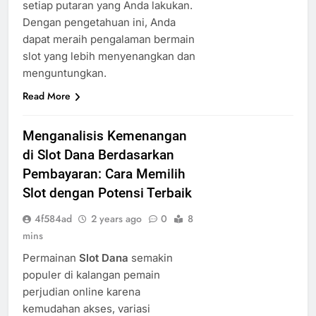
setiap putaran yang Anda lakukan.
Dengan pengetahuan ini, Anda
dapat meraih pengalaman bermain
slot yang lebih menyenangkan dan
menguntungkan.
Read More
Menganalisis Kemenangan
di Slot Dana Berdasarkan
Pembayaran: Cara Memilih
Slot dengan Potensi Terbaik
4f584ad
2 years ago
0
8
mins
Permainan
Slot Dana
semakin
populer di kalangan pemain
perjudian online karena
kemudahan akses, variasi