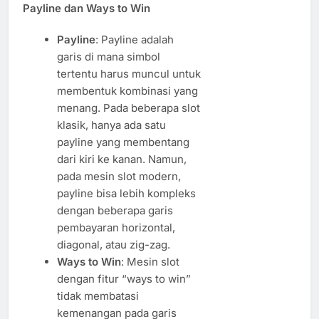
Payline dan Ways to Win
Payline
: Payline adalah
garis di mana simbol
tertentu harus muncul untuk
membentuk kombinasi yang
menang. Pada beberapa slot
klasik, hanya ada satu
payline yang membentang
dari kiri ke kanan. Namun,
pada mesin slot modern,
payline bisa lebih kompleks
dengan beberapa garis
pembayaran horizontal,
diagonal, atau zig-zag.
Ways to Win
: Mesin slot
dengan fitur “ways to win”
tidak membatasi
kemenangan pada garis