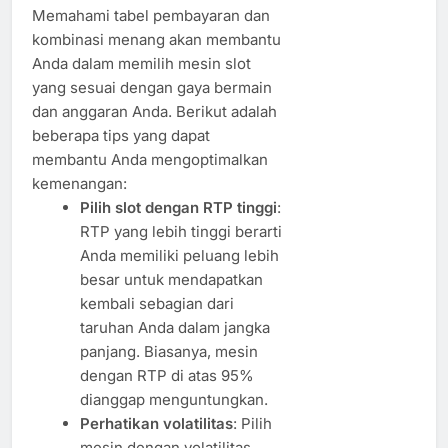
Memahami tabel pembayaran dan
kombinasi menang akan membantu
Anda dalam memilih mesin slot
yang sesuai dengan gaya bermain
dan anggaran Anda. Berikut adalah
beberapa tips yang dapat
membantu Anda mengoptimalkan
kemenangan:
Pilih slot dengan RTP tinggi
:
RTP yang lebih tinggi berarti
Anda memiliki peluang lebih
besar untuk mendapatkan
kembali sebagian dari
taruhan Anda dalam jangka
panjang. Biasanya, mesin
dengan RTP di atas 95%
dianggap menguntungkan.
Perhatikan volatilitas
: Pilih
mesin dengan volatilitas