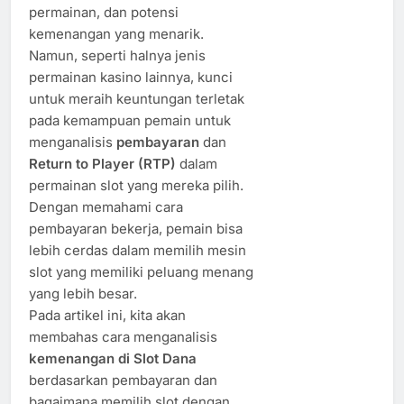
permainan, dan potensi
kemenangan yang menarik.
Namun, seperti halnya jenis
permainan kasino lainnya, kunci
untuk meraih keuntungan terletak
pada kemampuan pemain untuk
menganalisis
pembayaran
dan
Return to Player (RTP)
dalam
permainan slot yang mereka pilih.
Dengan memahami cara
pembayaran bekerja, pemain bisa
lebih cerdas dalam memilih mesin
slot yang memiliki peluang menang
yang lebih besar.
Pada artikel ini, kita akan
membahas cara menganalisis
kemenangan di Slot Dana
berdasarkan pembayaran dan
bagaimana memilih slot dengan