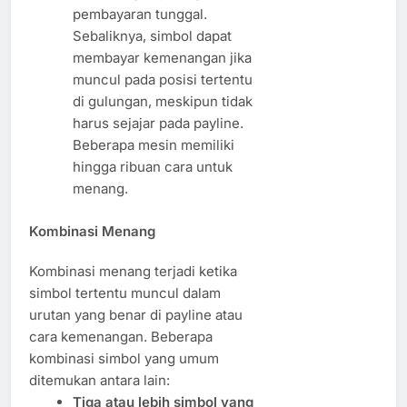
pembayaran tunggal.
Sebaliknya, simbol dapat
membayar kemenangan jika
muncul pada posisi tertentu
di gulungan, meskipun tidak
harus sejajar pada payline.
Beberapa mesin memiliki
hingga ribuan cara untuk
menang.
Kombinasi Menang
Kombinasi menang terjadi ketika
simbol tertentu muncul dalam
urutan yang benar di payline atau
cara kemenangan. Beberapa
kombinasi simbol yang umum
ditemukan antara lain:
Tiga atau lebih simbol yang