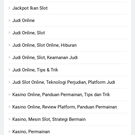
Jackpot Ikan Slot
Judi Online
Judi Online, Slot
Judi Online, Slot Online, Hiburan
Judi Online, Slot, Keamanan Judi
Judi Online, Tips & Trik
Judi Slot Online, Teknologi Perjudian, Platform Judi
Kasino Online, Panduan Permainan, Tips dan Trik
Kasino Online, Review Platform, Panduan Permainan
Kasino, Mesin Slot, Strategi Bermain
Kasino, Permainan