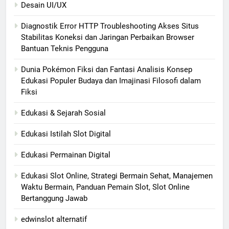
Desain UI/UX
Diagnostik Error HTTP Troubleshooting Akses Situs
Stabilitas Koneksi dan Jaringan Perbaikan Browser
Bantuan Teknis Pengguna
Dunia Pokémon Fiksi dan Fantasi Analisis Konsep
Edukasi Populer Budaya dan Imajinasi Filosofi dalam
Fiksi
Edukasi & Sejarah Sosial
Edukasi Istilah Slot Digital
Edukasi Permainan Digital
Edukasi Slot Online, Strategi Bermain Sehat, Manajemen
Waktu Bermain, Panduan Pemain Slot, Slot Online
Bertanggung Jawab
edwinslot alternatif