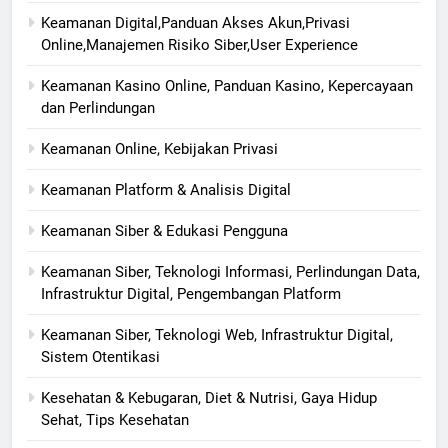
Keamanan Digital,Panduan Akses Akun,Privasi
Online,Manajemen Risiko Siber,User Experience
Keamanan Kasino Online, Panduan Kasino, Kepercayaan
dan Perlindungan
Keamanan Online, Kebijakan Privasi
Keamanan Platform & Analisis Digital
Keamanan Siber & Edukasi Pengguna
Keamanan Siber, Teknologi Informasi, Perlindungan Data,
Infrastruktur Digital, Pengembangan Platform
Keamanan Siber, Teknologi Web, Infrastruktur Digital,
Sistem Otentikasi
Kesehatan & Kebugaran, Diet & Nutrisi, Gaya Hidup
Sehat, Tips Kesehatan