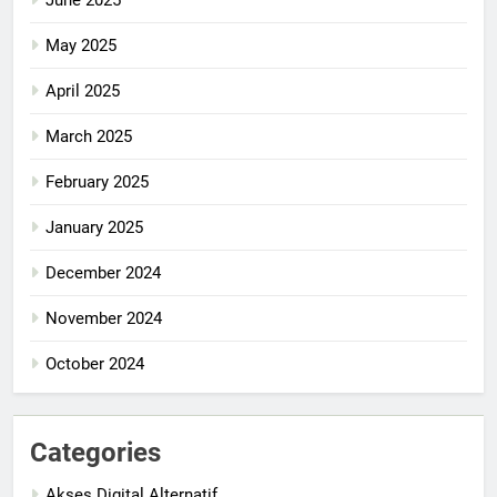
May 2025
April 2025
March 2025
February 2025
January 2025
December 2024
November 2024
October 2024
Categories
Akses Digital Alternatif