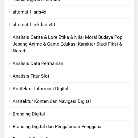
alternatif laris4d
alternatif link laris4d
Analisis Cerita & Lore Etika & Nilai Moral Budaya Pop
Jepang Anime & Game Edukasi Karakter Studi Fiksi &
Naratif
Analisis Data Permainan
Analisis Fitur Slot
Arsitektur Informasi Digital
Arsitektur Konten dan Navigasi Digital
Branding Digital
Branding Digital dan Pengalaman Pengguna