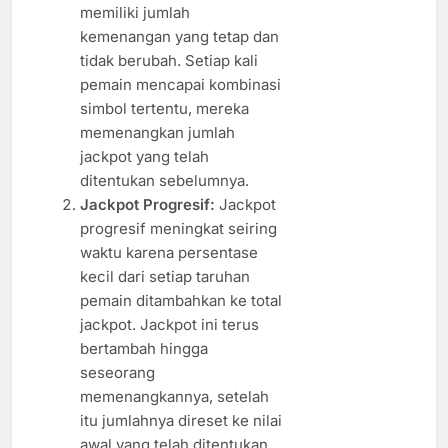
memiliki jumlah
kemenangan yang tetap dan
tidak berubah. Setiap kali
pemain mencapai kombinasi
simbol tertentu, mereka
memenangkan jumlah
jackpot yang telah
ditentukan sebelumnya.
Jackpot Progresif:
Jackpot
progresif meningkat seiring
waktu karena persentase
kecil dari setiap taruhan
pemain ditambahkan ke total
jackpot. Jackpot ini terus
bertambah hingga
seseorang
memenangkannya, setelah
itu jumlahnya direset ke nilai
awal yang telah ditentukan.