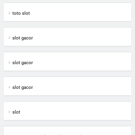
toto slot
slot gacor
slot gacor
slot gacor
slot