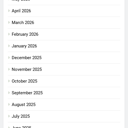
April 2026
March 2026
February 2026
January 2026
December 2025
November 2025
October 2025
September 2025
August 2025
July 2025
June 2025