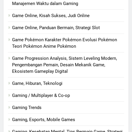
Manajemen Waktu dalam Gaming
Game Online, Kisah Sukses, Judi Online
Game Online, Panduan Bermain, Strategi Slot
Game Pokémon Karakter Pokémon Evolusi Pokémon
Teori Pokémon Anime Pokémon
Game Progression Analysis, Sistem Leveling Modern,
Pengembangan Pemain, Desain Mekanik Game,
Ekosistem Gameplay Digital
Game, Hiburan, Teknologi
Gaming / Multiplayer & Co-op
Gaming Trends
Gaming, Esports, Mobile Games
Gaming, Kesehatan Mental, Tips Bermain Game, Strategi