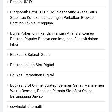
Desain UI/UX
Diagnostik Error HTTP Troubleshooting Akses Situs
Stabilitas Koneksi dan Jaringan Perbaikan Browser
Bantuan Teknis Pengguna
Dunia Pokémon Fiksi dan Fantasi Analisis Konsep
Edukasi Populer Budaya dan Imajinasi Filosofi dalam
Fiksi
Edukasi & Sejarah Sosial
Edukasi Istilah Slot Digital
Edukasi Permainan Digital
Edukasi Slot Online, Strategi Bermain Sehat, Manajemen
Waktu Bermain, Panduan Pemain Slot, Slot Online
Bertanggung Jawab
edwinslot alternatif