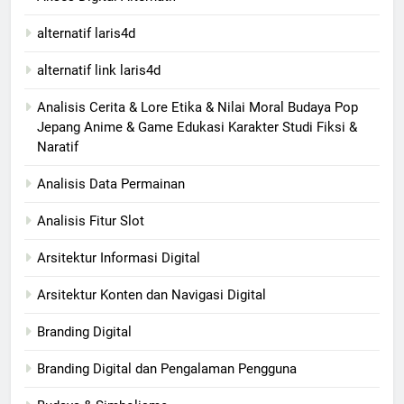
alternatif laris4d
alternatif link laris4d
Analisis Cerita & Lore Etika & Nilai Moral Budaya Pop
Jepang Anime & Game Edukasi Karakter Studi Fiksi &
Naratif
Analisis Data Permainan
Analisis Fitur Slot
Arsitektur Informasi Digital
Arsitektur Konten dan Navigasi Digital
Branding Digital
Branding Digital dan Pengalaman Pengguna