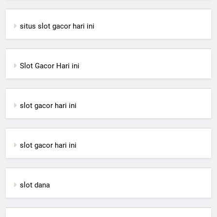
situs slot gacor hari ini
Slot Gacor Hari ini
slot gacor hari ini
slot gacor hari ini
slot dana