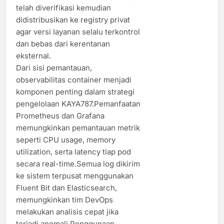
telah diverifikasi kemudian
didistribusikan ke registry privat
agar versi layanan selalu terkontrol
dan bebas dari kerentanan
eksternal.
Dari sisi pemantauan,
observabilitas container menjadi
komponen penting dalam strategi
pengelolaan KAYA787.Pemanfaatan
Prometheus dan Grafana
memungkinkan pemantauan metrik
seperti CPU usage, memory
utilization, serta latency tiap pod
secara real-time.Semua log dikirim
ke sistem terpusat menggunakan
Fluent Bit dan Elasticsearch,
memungkinkan tim DevOps
melakukan analisis cepat jika
terjadi anomali.Penggunaan