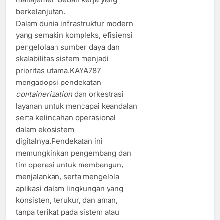
berkelanjutan.
Dalam dunia infrastruktur modern
yang semakin kompleks, efisiensi
pengelolaan sumber daya dan
skalabilitas sistem menjadi
prioritas utama.KAYA787
mengadopsi pendekatan
containerization
dan orkestrasi
layanan untuk mencapai keandalan
serta kelincahan operasional
dalam ekosistem
digitalnya.Pendekatan ini
memungkinkan pengembang dan
tim operasi untuk membangun,
menjalankan, serta mengelola
aplikasi dalam lingkungan yang
konsisten, terukur, dan aman,
tanpa terikat pada sistem atau