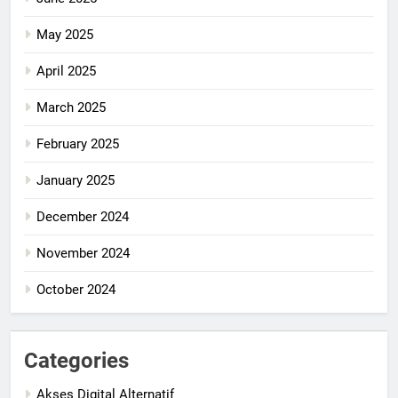
May 2025
April 2025
March 2025
February 2025
January 2025
December 2024
November 2024
October 2024
Categories
Akses Digital Alternatif