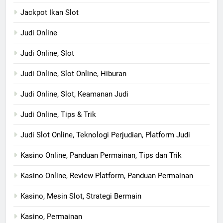
Jackpot Ikan Slot
Judi Online
Judi Online, Slot
Judi Online, Slot Online, Hiburan
Judi Online, Slot, Keamanan Judi
Judi Online, Tips & Trik
Judi Slot Online, Teknologi Perjudian, Platform Judi
Kasino Online, Panduan Permainan, Tips dan Trik
Kasino Online, Review Platform, Panduan Permainan
Kasino, Mesin Slot, Strategi Bermain
Kasino, Permainan