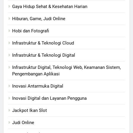
Gaya Hidup Sehat & Kesehatan Harian
Hiburan, Game, Judi Online
Hobi dan Fotografi
Infrastruktur & Teknologi Cloud
Infrastruktur & Teknologi Digital
Infrastruktur Digital, Teknologi Web, Keamanan Sistem,
Pengembangan Aplikasi
Inovasi Antarmuka Digital
Inovasi Digital dan Layanan Pengguna
Jackpot Ikan Slot
Judi Online