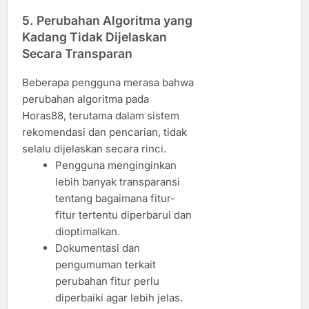
5. Perubahan Algoritma yang
Kadang Tidak Dijelaskan
Secara Transparan
Beberapa pengguna merasa bahwa
perubahan algoritma pada
Horas88, terutama dalam sistem
rekomendasi dan pencarian, tidak
selalu dijelaskan secara rinci.
Pengguna menginginkan
lebih banyak transparansi
tentang bagaimana fitur-
fitur tertentu diperbarui dan
dioptimalkan.
Dokumentasi dan
pengumuman terkait
perubahan fitur perlu
diperbaiki agar lebih jelas.