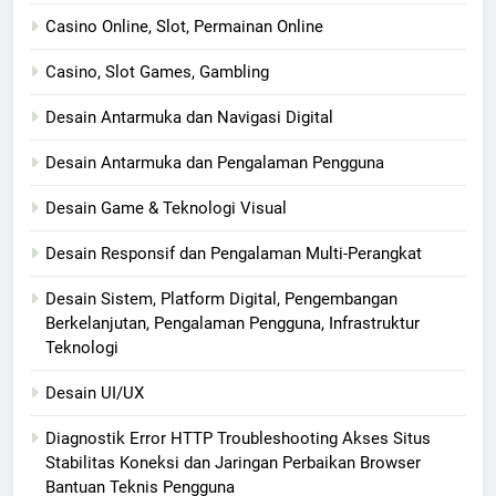
Casino Online, Slot, Permainan Online
Casino, Slot Games, Gambling
Desain Antarmuka dan Navigasi Digital
Desain Antarmuka dan Pengalaman Pengguna
Desain Game & Teknologi Visual
Desain Responsif dan Pengalaman Multi-Perangkat
Desain Sistem, Platform Digital, Pengembangan
Berkelanjutan, Pengalaman Pengguna, Infrastruktur
Teknologi
Desain UI/UX
Diagnostik Error HTTP Troubleshooting Akses Situs
Stabilitas Koneksi dan Jaringan Perbaikan Browser
Bantuan Teknis Pengguna