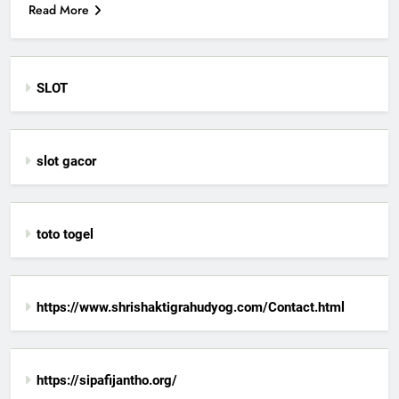
Read More
SLOT
slot gacor
toto togel
https://www.shrishaktigrahudyog.com/Contact.html
https://sipafijantho.org/