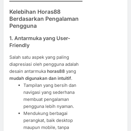
Kelebihan Horas88
Berdasarkan Pengalaman
Pengguna
1. Antarmuka yang User-
Friendly
Salah satu aspek yang paling
diapresiasi oleh pengguna adalah
desain antarmuka
horas88
yang
mudah digunakan dan intuitif
.
Tampilan yang bersih dan
navigasi yang sederhana
membuat pengalaman
pengguna lebih nyaman.
Mendukung berbagai
perangkat, baik desktop
maupun mobile, tanpa