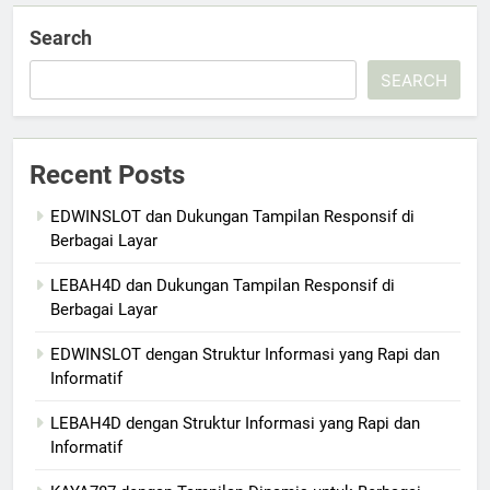
Search
SEARCH
Recent Posts
EDWINSLOT dan Dukungan Tampilan Responsif di
Berbagai Layar
LEBAH4D dan Dukungan Tampilan Responsif di
Berbagai Layar
EDWINSLOT dengan Struktur Informasi yang Rapi dan
Informatif
LEBAH4D dengan Struktur Informasi yang Rapi dan
Informatif