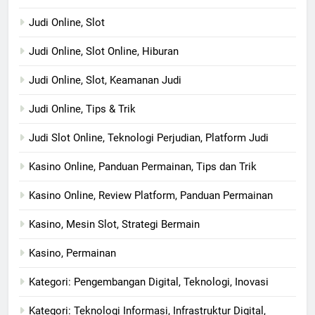
Judi Online, Slot
Judi Online, Slot Online, Hiburan
Judi Online, Slot, Keamanan Judi
Judi Online, Tips & Trik
Judi Slot Online, Teknologi Perjudian, Platform Judi
Kasino Online, Panduan Permainan, Tips dan Trik
Kasino Online, Review Platform, Panduan Permainan
Kasino, Mesin Slot, Strategi Bermain
Kasino, Permainan
Kategori: Pengembangan Digital, Teknologi, Inovasi
Kategori: Teknologi Informasi, Infrastruktur Digital,