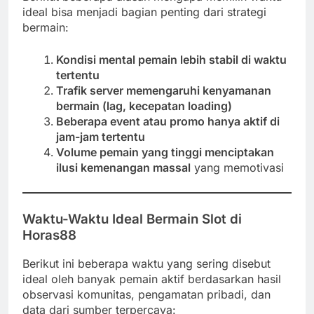
ideal bisa menjadi bagian penting dari strategi
bermain:
Kondisi mental pemain lebih stabil di waktu
tertentu
Trafik server memengaruhi kenyamanan
bermain (lag, kecepatan loading)
Beberapa event atau promo hanya aktif di
jam-jam tertentu
Volume pemain yang tinggi menciptakan
ilusi kemenangan massal
yang memotivasi
Waktu-Waktu Ideal Bermain Slot di
Horas88
Berikut ini beberapa waktu yang sering disebut
ideal oleh banyak pemain aktif berdasarkan hasil
observasi komunitas, pengamatan pribadi, dan
data dari sumber terpercaya: