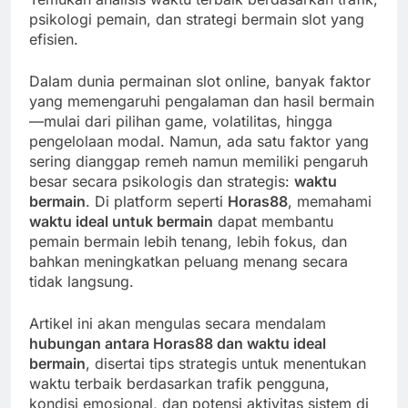
psikologi pemain, dan strategi bermain slot yang
efisien.
Dalam dunia permainan slot online, banyak faktor
yang memengaruhi pengalaman dan hasil bermain
—mulai dari pilihan game, volatilitas, hingga
pengelolaan modal. Namun, ada satu faktor yang
sering dianggap remeh namun memiliki pengaruh
besar secara psikologis dan strategis:
waktu
bermain
. Di platform seperti
Horas88
, memahami
waktu ideal untuk bermain
dapat membantu
pemain bermain lebih tenang, lebih fokus, dan
bahkan meningkatkan peluang menang secara
tidak langsung.
Artikel ini akan mengulas secara mendalam
hubungan antara Horas88 dan waktu ideal
bermain
, disertai tips strategis untuk menentukan
waktu terbaik berdasarkan trafik pengguna,
kondisi emosional, dan potensi aktivitas sistem di