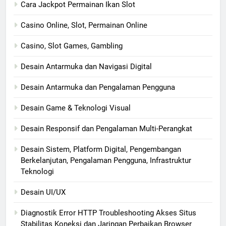
Cara Jackpot Permainan Ikan Slot
Casino Online, Slot, Permainan Online
Casino, Slot Games, Gambling
Desain Antarmuka dan Navigasi Digital
Desain Antarmuka dan Pengalaman Pengguna
Desain Game & Teknologi Visual
Desain Responsif dan Pengalaman Multi-Perangkat
Desain Sistem, Platform Digital, Pengembangan
Berkelanjutan, Pengalaman Pengguna, Infrastruktur
Teknologi
Desain UI/UX
Diagnostik Error HTTP Troubleshooting Akses Situs
Stabilitas Koneksi dan Jaringan Perbaikan Browser