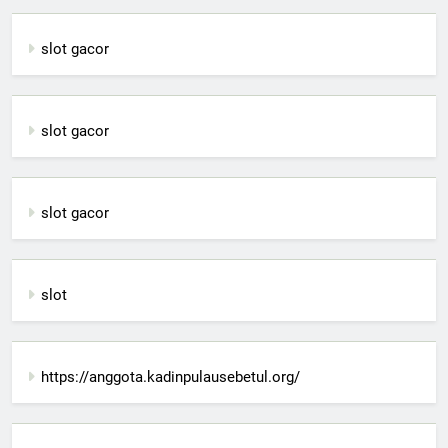
slot gacor
slot gacor
slot gacor
slot
https://anggota.kadinpulausebetul.org/