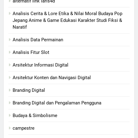
alternatif link laris4d
Analisis Cerita & Lore Etika & Nilai Moral Budaya Pop
Jepang Anime & Game Edukasi Karakter Studi Fiksi &
Naratif
Analisis Data Permainan
Analisis Fitur Slot
Arsitektur Informasi Digital
Arsitektur Konten dan Navigasi Digital
Branding Digital
Branding Digital dan Pengalaman Pengguna
Budaya & Simbolisme
campestre