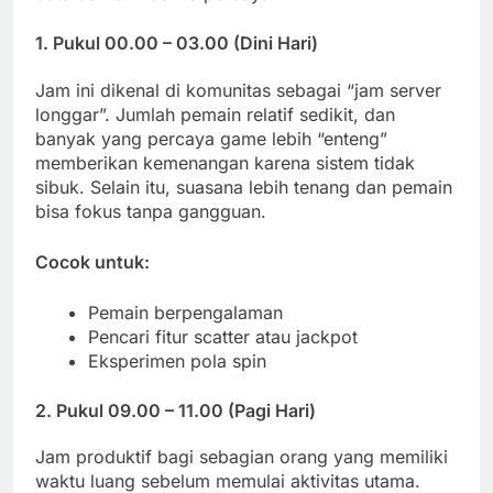
1.
Pukul 00.00 – 03.00 (Dini Hari)
Jam ini dikenal di komunitas sebagai “jam server
longgar”. Jumlah pemain relatif sedikit, dan
banyak yang percaya game lebih “enteng”
memberikan kemenangan karena sistem tidak
sibuk. Selain itu, suasana lebih tenang dan pemain
bisa fokus tanpa gangguan.
Cocok untuk:
Pemain berpengalaman
Pencari fitur scatter atau jackpot
Eksperimen pola spin
2.
Pukul 09.00 – 11.00 (Pagi Hari)
Jam produktif bagi sebagian orang yang memiliki
waktu luang sebelum memulai aktivitas utama.