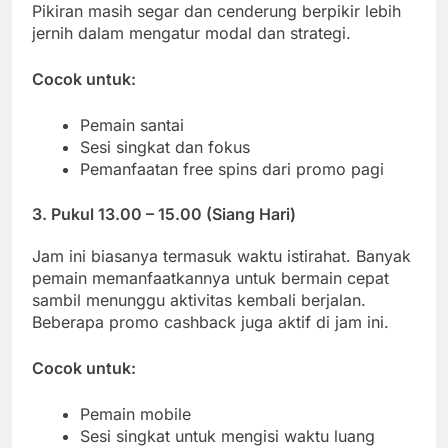
Pikiran masih segar dan cenderung berpikir lebih
jernih dalam mengatur modal dan strategi.
Cocok untuk:
Pemain santai
Sesi singkat dan fokus
Pemanfaatan free spins dari promo pagi
3.
Pukul 13.00 – 15.00 (Siang Hari)
Jam ini biasanya termasuk waktu istirahat. Banyak
pemain memanfaatkannya untuk bermain cepat
sambil menunggu aktivitas kembali berjalan.
Beberapa promo cashback juga aktif di jam ini.
Cocok untuk:
Pemain mobile
Sesi singkat untuk mengisi waktu luang