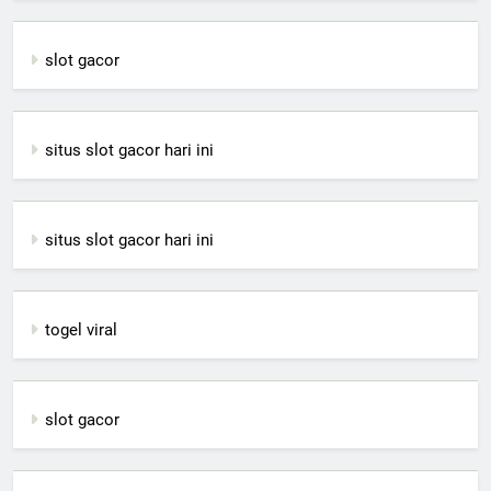
slot gacor
situs slot gacor hari ini
situs slot gacor hari ini
togel viral
slot gacor