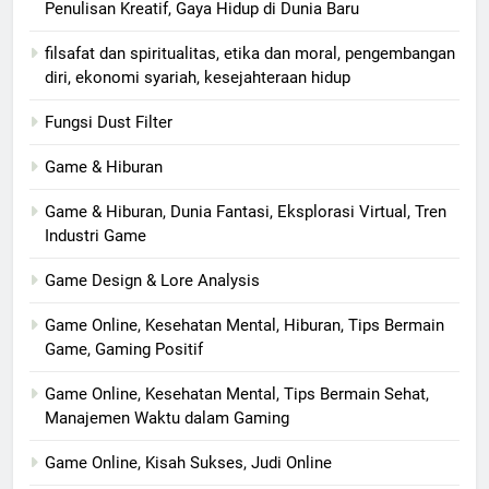
Penulisan Kreatif, Gaya Hidup di Dunia Baru
filsafat dan spiritualitas, etika dan moral, pengembangan
diri, ekonomi syariah, kesejahteraan hidup
Fungsi Dust Filter
Game & Hiburan
Game & Hiburan, Dunia Fantasi, Eksplorasi Virtual, Tren
Industri Game
Game Design & Lore Analysis
Game Online, Kesehatan Mental, Hiburan, Tips Bermain
Game, Gaming Positif
Game Online, Kesehatan Mental, Tips Bermain Sehat,
Manajemen Waktu dalam Gaming
Game Online, Kisah Sukses, Judi Online