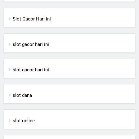
Slot Gacor Hari ini
slot gacor hari ini
slot gacor hari ini
slot dana
slot online