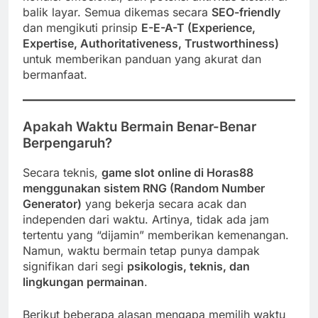
balik layar. Semua dikemas secara
SEO-friendly
dan mengikuti prinsip
E-E-A-T (Experience,
Expertise, Authoritativeness, Trustworthiness)
untuk memberikan panduan yang akurat dan
bermanfaat.
Apakah Waktu Bermain Benar-Benar
Berpengaruh?
Secara teknis,
game slot online di Horas88
menggunakan sistem RNG (Random Number
Generator)
yang bekerja secara acak dan
independen dari waktu. Artinya, tidak ada jam
tertentu yang “dijamin” memberikan kemenangan.
Namun, waktu bermain tetap punya dampak
signifikan dari segi
psikologis, teknis, dan
lingkungan permainan
.
Berikut beberapa alasan mengapa memilih waktu