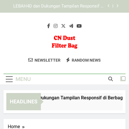
Skip
EDWINSLOT dengan Struktur Informasi yang Rapi
to
dan Informatif
content
LEBAH4D dengan Struktur Informasi yang Rapi
dan Informatif
EDWINSLOT dan Dukungan Tampilan Responsif di
Berbagai Layar
LEBAH4D dan Dukungan Tampilan Responsif di
Berbagai Layar
CN Dust Filter
Dapatkan Produk Filter Berkualitas
EDWINSLOT dengan Struktur Informasi yang Rapi
NEWSLETTER
RANDOM NEWS
dan Informatif
Bag
Untuk Industri Anda Dari CN Dust Filter
LEBAH4D dengan Struktur Informasi yang Rapi
Bag. Solusi Filtrasi Untuk Efisiensi
dan Informatif
MENU
Maksimal.
WINSLOT dan Dukungan Tampilan Responsif di Berbagai Laya
HEADLINES
Weeks Ago
Home