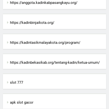
https://anggota.kadinkabpasangkayu.org/
https://kadinbinjaikota.org/
https://kadintasikmalayakota.org/program/
https://kadinbekasikab.org/tentang-kadin/ketua-umum/
slot 777
apk slot gacor