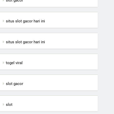
slot gacor
situs slot gacor hari ini
situs slot gacor hari ini
togel viral
slot gacor
slot