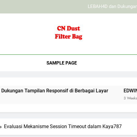
LEBAH4D dan Dukungan T
EDWINSLOT dengan Strukt
LEBAH4D dengan Strukt
Dust Filter Bag
EDWINSLOT dan Dukungan T
roduk Filter Berkualitas Untuk Industri Anda Dari CN Dust Filter
LEBAH4D dan Dukungan T
SAMPLE PAGE
EDWINSLOT dengan Strukt
LEBAH4D dengan Strukt
mpilan Responsif di Berbagai Layar
EDWINSLOT dengan
3 Weeks Ago
Evaluasi Mekanisme Session Timeout dalam Kaya787