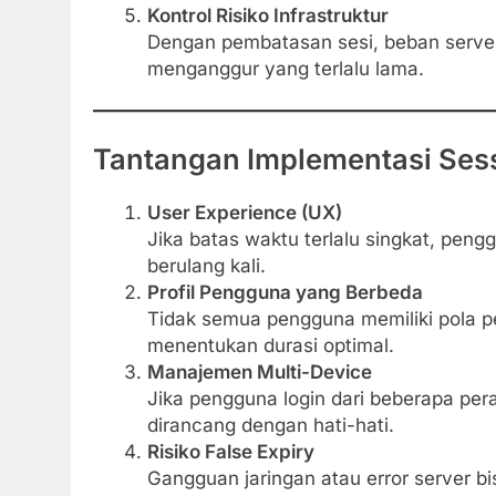
Kontrol Risiko Infrastruktur
Dengan pembatasan sesi, beban server 
menganggur yang terlalu lama.
Tantangan Implementasi Ses
User Experience (UX)
Jika batas waktu terlalu singkat, pen
berulang kali.
Profil Pengguna yang Berbeda
Tidak semua pengguna memiliki pola p
menentukan durasi optimal.
Manajemen Multi-Device
Jika pengguna login dari beberapa pera
dirancang dengan hati-hati.
Risiko False Expiry
Gangguan jaringan atau error server b