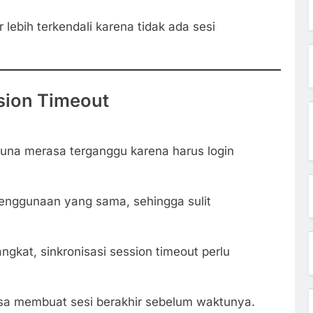
lebih terkendali karena tidak ada sesi
sion Timeout
gguna merasa terganggu karena harus login
enggunaan yang sama, sehingga sulit
ngkat, sinkronisasi session timeout perlu
isa membuat sesi berakhir sebelum waktunya.