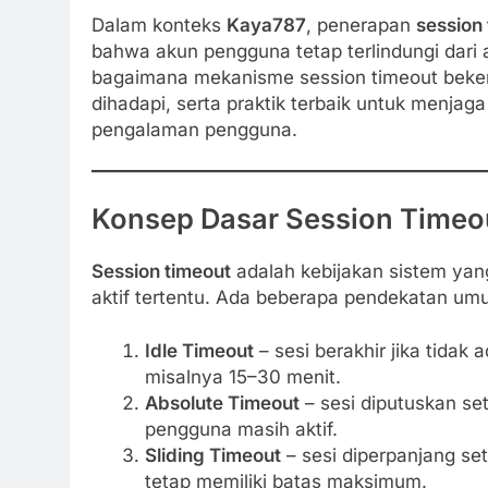
Dalam konteks
Kaya787
, penerapan
session
bahwa akun pengguna tetap terlindungi dari 
bagaimana mekanisme session timeout beker
dihadapi, serta praktik terbaik untuk menj
pengalaman pengguna.
Konsep Dasar Session Timeo
Session timeout
adalah kebijakan sistem yang
aktif tertentu. Ada beberapa pendekatan um
Idle Timeout
– sesi berakhir jika tidak 
misalnya 15–30 menit.
Absolute Timeout
– sesi diputuskan se
pengguna masih aktif.
Sliding Timeout
– sesi diperpanjang se
tetap memiliki batas maksimum.