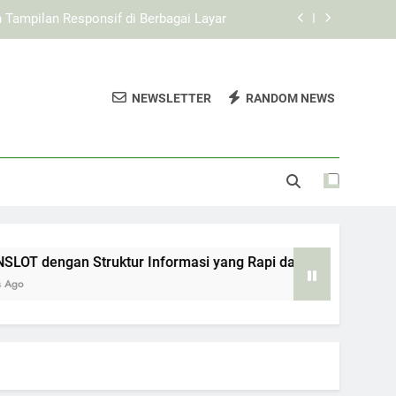
ampilan Responsif di Berbagai Layar
ur Informasi yang Rapi dan Informatif
ur Informasi yang Rapi dan Informatif
NEWSLETTER
RANDOM NEWS
ampilan Responsif di Berbagai Layar
 Bag. Solusi Filtrasi Untuk Efisiensi Maksimal.
ampilan Responsif di Berbagai Layar
ur Informasi yang Rapi dan Informatif
ur Informasi yang Rapi dan Informatif
 Struktur Informasi yang Rapi dan Informatif
LEBAH4D 
3 Weeks A