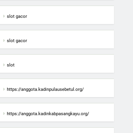
slot gacor
slot gacor
slot
https://anggota.kadinpulausebetul.org/
https://anggota.kadinkabpasangkayu.org/