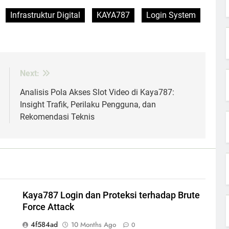
Infrastruktur Digital
KAYA787
Login System
Next:
Analisis Pola Akses Slot Video di Kaya787:
Insight Trafik, Perilaku Pengguna, dan
Rekomendasi Teknis
Kaya787 Login dan Proteksi terhadap Brute
Force Attack
4f584ad
10 Months Ago
0