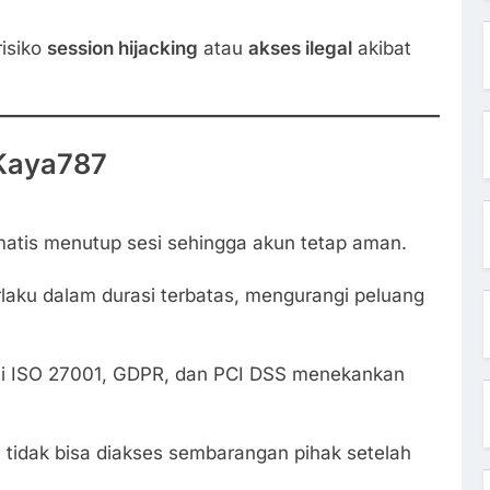
risiko
session hijacking
atau
akses ilegal
akibat
 Kaya787
matis menutup sesi sehingga akun tetap aman.
rlaku dalam durasi terbatas, mengurangi peluang
rti ISO 27001, GDPR, dan PCI DSS menekankan
n tidak bisa diakses sembarangan pihak setelah