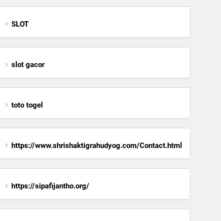
SLOT
slot gacor
toto togel
https://www.shrishaktigrahudyog.com/Contact.html
https://sipafijantho.org/