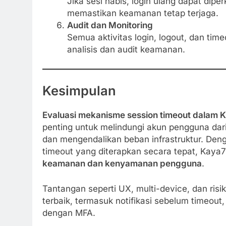
Jika sesi habis, login ulang dapat dipe
memastikan keamanan tetap terjaga.
Audit dan Monitoring
Semua aktivitas login, logout, dan time
analisis dan audit keamanan.
Kesimpulan
Evaluasi mekanisme session timeout dalam 
penting untuk melindungi akun pengguna dari
dan mengendalikan beban infrastruktur. Denga
timeout yang diterapkan secara tepat, Kay
keamanan dan kenyamanan pengguna
.
Tantangan seperti UX, multi-device, dan risik
terbaik, termasuk notifikasi sebelum timeout, 
dengan MFA.